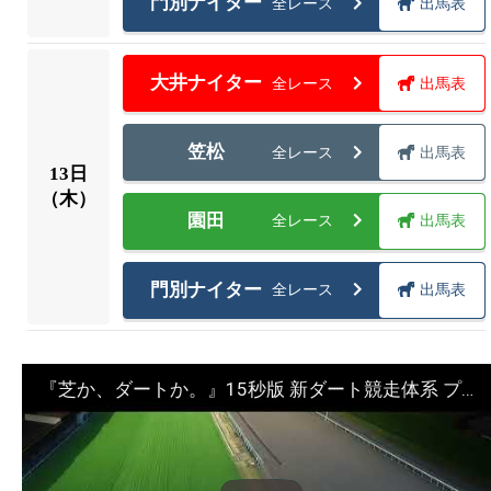
門別ナイター
全レース
出馬表
大井ナイター
全レース
出馬表
笠松
全レース
出馬表
13
日
（木）
園田
全レース
出馬表
門別ナイター
全レース
出馬表
『芝か、ダートか。』15秒版 新ダート競走体系 プロモーションムービー