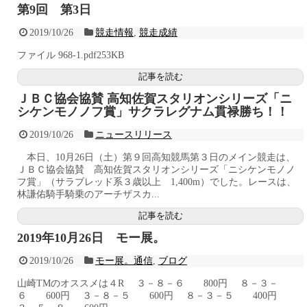
第9回 第3日
2019/10/26
競走情報
,
競走成績
ファイル 968-1.pdf253KB
記事を読む
ＪＢＣ協会協賛 高知佐賀スタリオンシリーズ「ニ
シケンモノノフ賞」サクラレグナム貫禄勝ち！！
2019/10/26
ニュースリリース
本日、10月26日（土）第９回高知競馬第３日のメイン競走は、
ＪＢＣ協会協賛 高知佐賀スタリオンシリーズ「ニシケンモノノ
フ賞」（サラブレッド系３歳以上 1,400m）でした。レースは、
林謙佑騎手騎乗のアーチザスカ...
記事を読む
2019年10月26日 モー展。
2019/10/26
モー展。通信
,
ブログ
山崎TMのオススメは４R ３－８－６ 800円 ８－３－
６ 600円 ３－８－５ 600円 ８－３－５ 400円