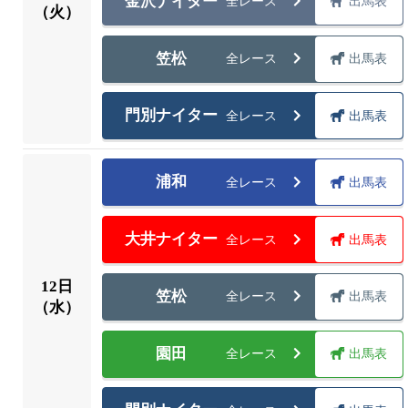
金沢ナイター
全レース
出馬表
（火）
笠松
全レース
出馬表
門別ナイター
全レース
出馬表
浦和
全レース
出馬表
大井ナイター
全レース
出馬表
12
日
笠松
全レース
出馬表
（水）
園田
全レース
出馬表