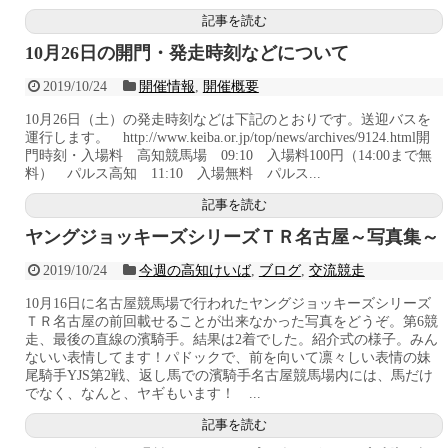
記事を読む
10月26日の開門・発走時刻などについて
2019/10/24
開催情報
,
開催概要
10月26日（土）の発走時刻などは下記のとおりです。送迎バスを
運行します。 http://www.keiba.or.jp/top/news/archives/9124.html開
門時刻・入場料 高知競馬場 09:10 入場料100円（14:00まで無
料） パルス高知 11:10 入場無料 パルス...
記事を読む
ヤングジョッキーズシリーズＴＲ名古屋～写真集～
2019/10/24
今週の高知けいば
,
ブログ
,
交流競走
10月16日に名古屋競馬場で行われたヤングジョッキーズシリーズ
ＴＲ名古屋の前回載せることが出来なかった写真をどうぞ。第6競
走、最後の直線の濱騎手。結果は2着でした。紹介式の様子。みん
ないい表情してます！パドックで、前を向いて凛々しい表情の妹
尾騎手YJS第2戦、返し馬での濱騎手名古屋競馬場内には、馬だけ
でなく、なんと、ヤギもいます！ ...
記事を読む