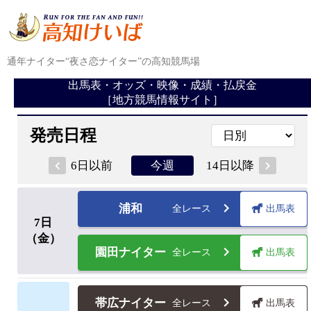
通年ナイター“夜さ恋ナイター”の高知競馬場
出馬表・オッズ・映像・成績・払戻金
［地方競馬情報サイト］
発売日程
6日以前
14日以降
今週
浦和
全レース
出馬表
7
日
（金）
園田ナイター
全レース
出馬表
帯広ナイター
全レース
出馬表