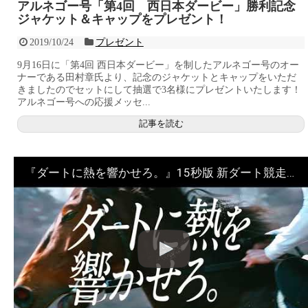
アルネゴー号「第4回 西日本ダービー」勝利記念
ジャケット＆キャップをプレゼント！
2019/10/24
プレゼント
9月16日に「第4回 西日本ダービー」を制したアルネゴー号のオー
ナーである田村章氏より、記念のジャケットとキャップをいただ
きましたのでセットにして抽選で3名様にプレゼントいたします！
アルネゴー号への応援メッセ...
記事を読む
『ダートに熱を響かせろ。』15秒版 新ダート競走体系 プロモーションムービー