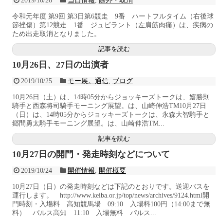
2019/10/26
当日情報
,
除外・取消
令和元年度 第9回 第3日第6競走 9番 ハートフルタイム（右後球
節挫傷）第12競走 1番 ジュビラント（左肩筋肉痛）は、疾病の
ため出走取消となりました。
記事を読む
10月26日、27日の出演者
2019/10/25
モー展。通信
,
ブログ
10月26日（土）は、14時05分からジョッキーズトークは、嬉勝則
騎手と西森将司騎手モーニング展望。は、山崎伸浩TM10月27日
（日）は、14時05分からジョッキーズトークは、永森大智騎手と
郷間勇太騎手モーニング展望。は、山崎伸浩TM...
記事を読む
10月27日の開門・発走時刻などについて
2019/10/24
開催情報
,
開催概要
10月27日（日）の発走時刻などは下記のとおりです。送迎バスを
運行します。 http://www.keiba.or.jp/top/news/archives/9124.html開
門時刻・入場料 高知競馬場 09:10 入場料100円（14:00まで無
料） パルス高知 11:10 入場無料 パルス...