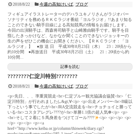
2018/8/22
今週の高知けいば
,
ブログ
フィギュアイラストレーターのデハラユキノリさんがラジオパー
ソナリティを務めるＲＫＣラジオ番組「ヨルラジオ」!!あまり知る
ことのできない騎手目線による高知競馬の情報をお届けします。
今回の出演騎手は、西森将司騎手と山崎雅由騎手です。騎手を目
指したきっかけなど、なかなか聞くことのできないジョッキーの
生の声をぜひこの機会にお聞きください。【ＲＫＣラジオ：「ヨ
ルラジオ」】 ●放 送 日 平成30年8月23日（木） 23：20頃から
約10分間 ●再放送日 平成30年8月25日（土） 21：20頃から約
10分間...
記事を読む
????????仁淀川特別????????
2018/8/21
今週の高知けいば
,
ブログ
<p>先日、、、準重賞競走<br>仁淀ブルー観光協議会協賛<br>「仁
淀川特別」が行われました(｡&gt;∀</p> <p>出走メンバー<br>B級以
下っという事でしたが<br>JRA交流競走を<br>チョチョイと勝って
いる<br>コスタアレグレ????が<br>単勝1.1倍の超人気❁</p> <p>
<br>そして２着に５馬身差をつけてゴール????
</p> <p></p> <p>
</p> <p></p> <p><a
href="http://www.keiba.or.jp/column/thisweek/diary.cgi?
mode=image&amp;upfile=585-1.jpeg" class="top"><img