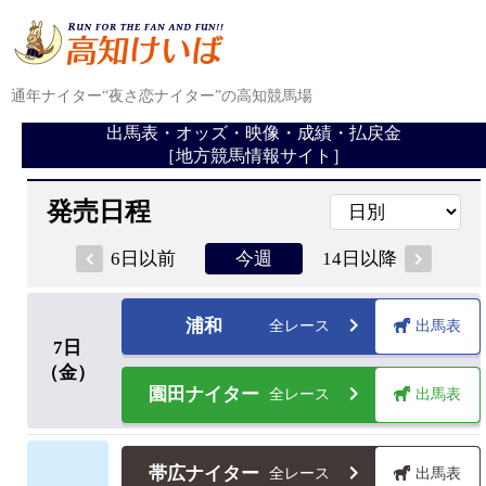
通年ナイター“夜さ恋ナイター”の高知競馬場
出馬表・オッズ・映像・成績・払戻金
［地方競馬情報サイト］
発売日程
6日以前
14日以降
今週
浦和
全レース
出馬表
7
日
（金）
園田ナイター
全レース
出馬表
帯広ナイター
全レース
出馬表