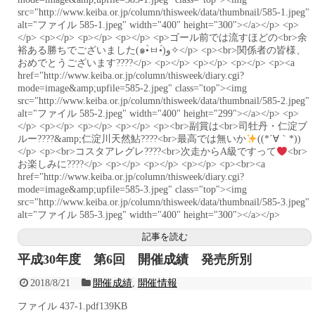
src="http://www.keiba.or.jp/column/thisweek/data/thumbnail/585-1.jpeg"
alt="ファイル 585-1.jpeg" width="400" height="300"></a></p> <p>
</p> <p></p> <p></p> <p></p> <p>ゴール前では流すほどの<br>余
裕ある勝ちでございました(๑•̀ㅂ•́)و✧</p> <p><br>関係者の皆様、
おめでとうございます????</p> <p></p> <p></p> <p></p> <p><a
href="http://www.keiba.or.jp/column/thisweek/diary.cgi?
mode=image&amp;upfile=585-2.jpeg" class="top"><img
src="http://www.keiba.or.jp/column/thisweek/data/thumbnail/585-2.jpeg"
alt="ファイル 585-2.jpeg" width="400" height="299"></a></p> <p>
</p> <p></p> <p></p> <p></p> <p><br>副賞は<br>司牡丹・仁淀ブ
ルー????&amp;仁淀川天然鮎????<br>最高では無いか
((*´∀｀*))
</p> <p><br>コスタアレグレ????<br>次走からA級ですって
<br>
お楽しみに????</p> <p></p> <p></p> <p></p> <p><br><a
href="http://www.keiba.or.jp/column/thisweek/diary.cgi?
mode=image&amp;upfile=585-3.jpeg" class="top"><img
src="http://www.keiba.or.jp/column/thisweek/data/thumbnail/585-3.jpeg"
alt="ファイル 585-3.jpeg" width="400" height="300"></a></p>
記事を読む
平成30年度 第6回 開催成績 発売所別
2018/8/21
開催成績
,
開催情報
ファイル 437-1.pdf139KB