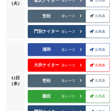
金沢ナイター
全レース
出馬表
（火）
笠松
全レース
出馬表
門別ナイター
全レース
出馬表
浦和
全レース
出馬表
大井ナイター
全レース
出馬表
12
日
笠松
全レース
出馬表
（水）
園田
全レース
出馬表