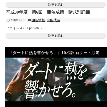
記事を読む
平成30年度 第6回 開催成績 賭式別詳細
2018/8/21
開催情報
,
開催成績
ファイル 436-1.pdf28KB
記事を読む
『ダートに熱を響かせろ。』15秒版 新ダート競走体系 プロモーションムービー