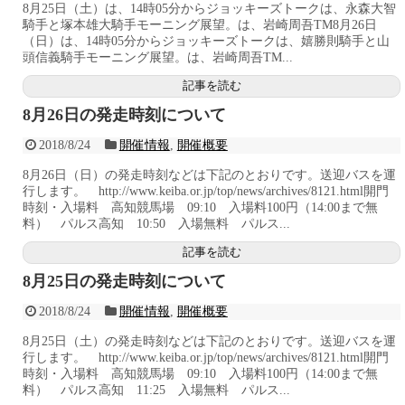
8月25日（土）は、14時05分からジョッキーズトークは、永森大智
騎手と塚本雄大騎手モーニング展望。は、岩崎周吾TM8月26日
（日）は、14時05分からジョッキーズトークは、嬉勝則騎手と山
頭信義騎手モーニング展望。は、岩崎周吾TM...
記事を読む
8月26日の発走時刻について
2018/8/24
開催情報
,
開催概要
8月26日（日）の発走時刻などは下記のとおりです。送迎バスを運
行します。 http://www.keiba.or.jp/top/news/archives/8121.html開門
時刻・入場料 高知競馬場 09:10 入場料100円（14:00まで無
料） パルス高知 10:50 入場無料 パルス...
記事を読む
8月25日の発走時刻について
2018/8/24
開催情報
,
開催概要
8月25日（土）の発走時刻などは下記のとおりです。送迎バスを運
行します。 http://www.keiba.or.jp/top/news/archives/8121.html開門
時刻・入場料 高知競馬場 09:10 入場料100円（14:00まで無
料） パルス高知 11:25 入場無料 パルス...