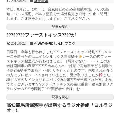
2018/8/23
発売情報
本日、8月23日（木）は、台風接近のため高知競馬場、パルス高
知、パルス宿毛、パルス藍住での場外発売は17時に中止（閉門）
します。ご迷惑をおかけしますが、ご了承ください。
記事を読む
????????ファーストキッス????が
2018/8/22
今週の高知けいば
,
ブログ
日曜日、今年も行われました????ファーストキッス特別????このレ
ースを勝ったのはエイシンルックス赤岡騎手
レースの後ファー
ストキッス贈呈式が行われました。（写真がない・・・）このお
米は南国市の農家????‍????吉本さんのご好意で高知市子ども劇場の
子供達&騎手で田植え・稲刈りを行ったものです。来場された多く
の方にプレゼント????されていました。受け取りましたか
また、
騎手の方のサイン入りミニバッグ&お米????が当選された方。おめ
でとうございます????ファーストキッスの後は重賞・建依別賞サク
ラレグナム????赤岡騎手????関係者の皆様、お...
記事を読む
高知競馬所属騎手が出演するラジオ番組「ヨルラジ
オ」!!