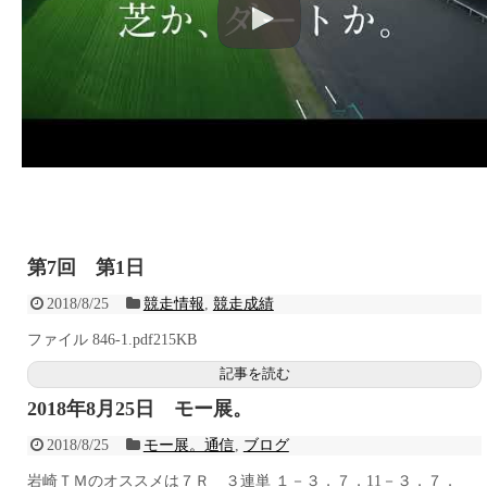
第7回 第1日
2018/8/25
競走情報
,
競走成績
ファイル 846-1.pdf215KB
記事を読む
2018年8月25日 モー展。
2018/8/25
モー展。通信
,
ブログ
岩崎ＴＭのオススメは７Ｒ ３連単 １－３．７．11－３．７．