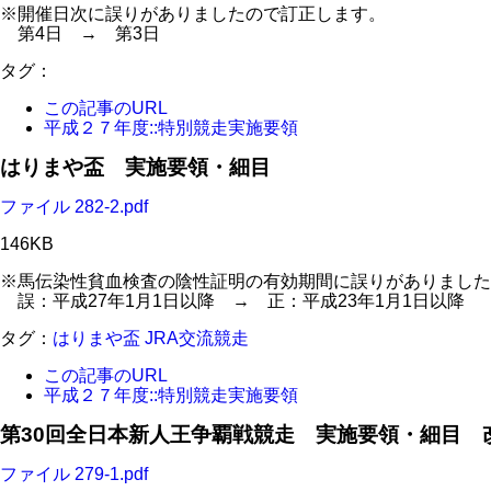
※開催日次に誤りがありましたので訂正します。
第4日 → 第3日
タグ：
この記事のURL
平成２７年度::特別競走実施要領
はりまや盃 実施要領・細目
ファイル 282-2.pdf
146KB
※馬伝染性貧血検査の陰性証明の有効期間に誤りがありました
誤：平成27年1月1日以降 → 正：平成23年1月1日以降
タグ：
はりまや盃
JRA交流競走
この記事のURL
平成２７年度::特別競走実施要領
第30回全日本新人王争覇戦競走 実施要領・細目 
ファイル 279-1.pdf