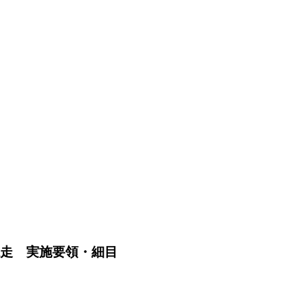
競走 実施要領・細目