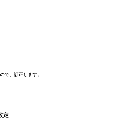
ので、訂正します。
改定