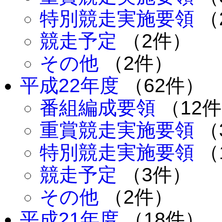
特別競走実施要領
（
競走予定
（2件）
その他
（2件）
平成22年度
（62件）
番組編成要領
（12
重賞競走実施要領
（
特別競走実施要領
（
競走予定
（3件）
その他
（2件）
平成21年度
（18件）