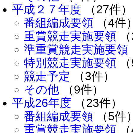
平成２７年度
（27件）
番組編成要領
（4件
重賞競走実施要領
（
準重賞競走実施要領
特別競走実施要領
（
競走予定
（3件）
その他
（9件）
平成26年度
（23件）
番組編成要領
（5件
重賞競走実施要領
（