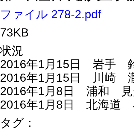
ファイル 278-2.pdf
73KB
状況
2016年1月15日 岩手
2016年1月15日 川崎
2016年1月8日 浦和
2016年1月8日 北海道
タグ：