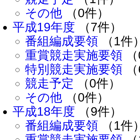
その他
（0件）
平成19年度
（7件）
番組編成要領
（1件
重賞競走実施要領
（
特別競走実施要領
（
競走予定
（0件）
その他
（0件）
平成18年度
（9件）
番組編成要領
（1件
重賞競走実施要領
（