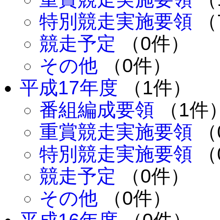
特別競走実施要領
（
競走予定
（0件）
その他
（0件）
平成17年度
（1件）
番組編成要領
（1件
重賞競走実施要領
（
特別競走実施要領
（
競走予定
（0件）
その他
（0件）