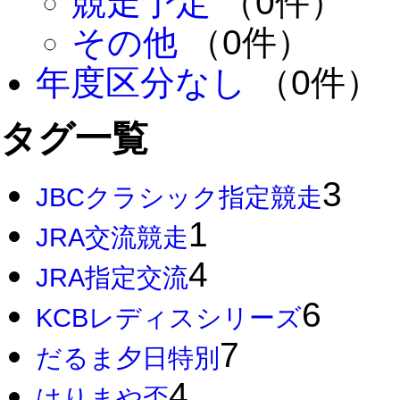
競走予定
（0件）
その他
（0件）
年度区分なし
（0件）
タグ一覧
3
JBCクラシック指定競走
1
JRA交流競走
4
JRA指定交流
6
KCBレディスシリーズ
7
だるま夕日特別
4
はりまや盃