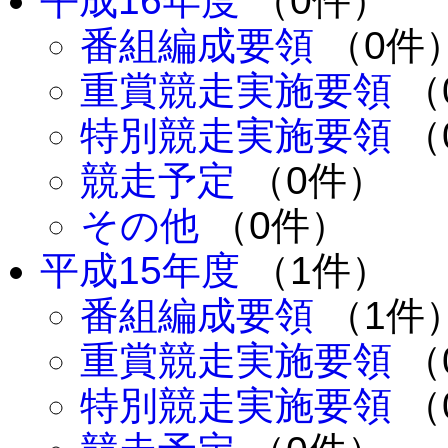
平成16年度
（0件）
番組編成要領
（0件
重賞競走実施要領
（
特別競走実施要領
（
競走予定
（0件）
その他
（0件）
平成15年度
（1件）
番組編成要領
（1件
重賞競走実施要領
（
特別競走実施要領
（