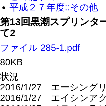
平成２７年度::その他
第13回黒潮スプリンタ
て2
ファイル 285-1.pdf
80KB
状況
2016/1/27 エーシ
2016/1/27 エイシ