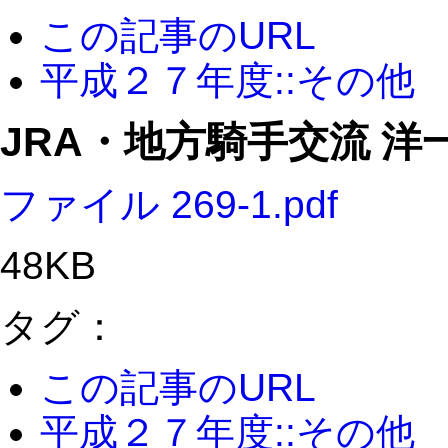
この記事のURL
平成２７年度::その他
JRA・地方騎手交流 
ファイル 269-1.pdf
48KB
タグ：
この記事のURL
平成２７年度::その他