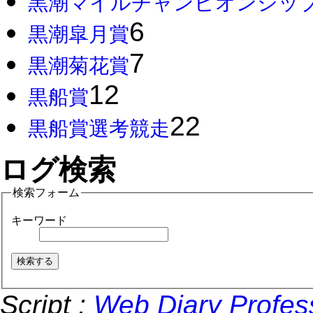
黒潮マイルチャンピオンシッ
6
黒潮皐月賞
7
黒潮菊花賞
12
黒船賞
22
黒船賞選考競走
ログ検索
検索フォーム
キーワード
Script :
Web Diary Profes