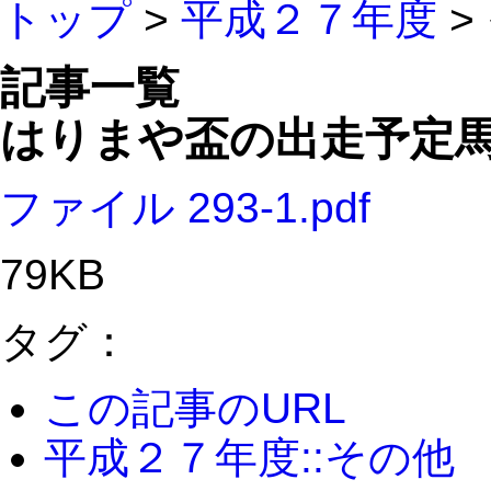
トップ
>
平成２７年度
>
記事一覧
はりまや盃の出走予定馬
ファイル 293-1.pdf
79KB
タグ：
この記事のURL
平成２７年度::その他