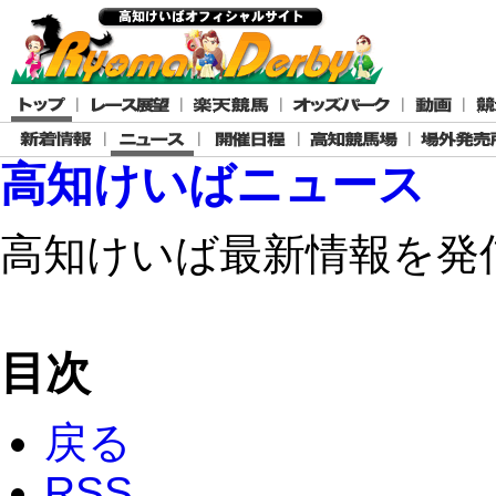
高知けいばニュース
高知けいば最新情報を発
目次
戻る
RSS