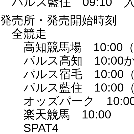
パルス藍住 09:10 
発売所・発売開始時刻
全競走
高知競馬場 10:00（J
パルス高知 10:00か
パルス宿毛 10:00（J
パルス藍住 10:00（J
オッズパーク 10:0
楽天競馬 10:00
SPAT4