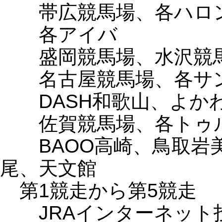
帯広競馬場、各ハロ
各アイバ
盛岡競馬場、水沢競馬
名古屋競馬場、各サ
DASH和歌山、よかわ
佐賀競馬場、各トゥ
BAOO高崎、鳥取岩美
尾、天文館
第1競走から第5競走
JRAインターネット