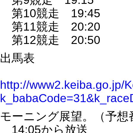
第10競走 19:45
第11競走 20:20
第12競走 20:50
出馬表
http://www2.keiba.go.jp
k_babaCode=31&k_raceD
モーニング展望。（予想
14:05から放送