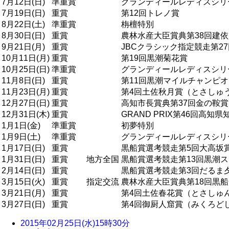
7月12日(日)
準重賞
グランディールレディスシリ
7月19日(日)
重賞
第12回トレノ賞
8月22日(土)
準重賞
栴檀特別
8月30日(日)
重賞
農林水産大臣賞典第38回建
9月21日(月)
重賞
JBCクラシック指定競走第2
10月11日(月)
重賞
第19回黒潮菊花賞
10月25日(日)
準重賞
グランディールレディスシリ
11月8日(日)
重賞
第11回黒潮マイルチャンピ
11月23日(月)
重賞
第4回土佐秋月賞（とさしゅ
12月27日(日)
重賞
高知市長賞典第37回金の鞍賞
12月31日(木)
重賞
GRAND PRIX第46回高知県
1月1日(金)
準重賞
初夢特別
1月9日(土)
準重賞
グランディールレディスシリ
1月17日(日)
重賞
黒船賞選考競走第5回大高坂
1月31日(日)
重賞
地方全国
黒船賞選考競走第13回黒潮
2月14日(日)
重賞
黒船賞選考競走第3回だるま
3月15日(火)
重賞
指定交流
農林水産大臣賞典第18回黒船
3月21日(月)
重賞
第4回土佐春花賞（とさしゅ
3月27日(日)
重賞
第4回御厨人窟賞（みくろど
2015年02月25日(水)15時30分