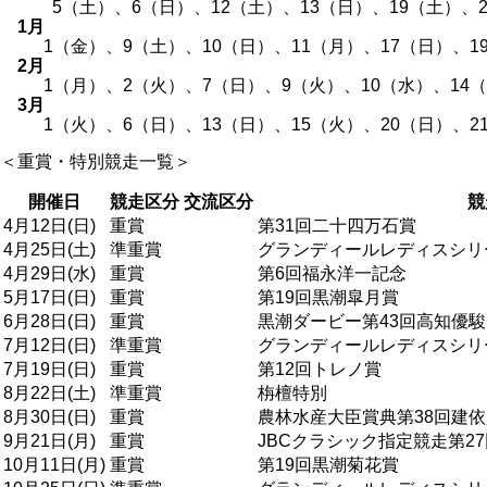
5（土）、6（日）、12（土）、13（日）、19（土）、20
1月
1（金）、9（土）、10（日）、11（月）、17（日）、19（
2月
1（月）、2（火）、7（日）、9（火）、10（水）、14（日
3月
1（火）、6（日）、13（日）、15（火）、20（日）、21
＜重賞・特別競走一覧＞
開催日
競走区分
交流区分
競
4月12日(日)
重賞
第31回二十四万石賞
4月25日(土)
準重賞
グランディールレディスシリ
4月29日(水)
重賞
第6回福永洋一記念
5月17日(日)
重賞
第19回黒潮皐月賞
6月28日(日)
重賞
黒潮ダービー第43回高知優駿
7月12日(日)
準重賞
グランディールレディスシリ
7月19日(日)
重賞
第12回トレノ賞
8月22日(土)
準重賞
栴檀特別
8月30日(日)
重賞
農林水産大臣賞典第38回建
9月21日(月)
重賞
JBCクラシック指定競走第2
10月11日(月)
重賞
第19回黒潮菊花賞