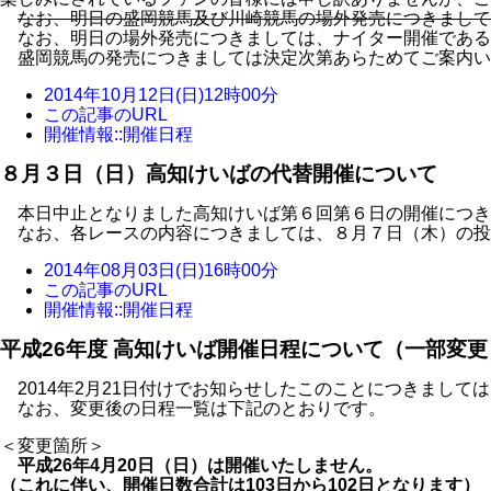
なお、明日の盛岡競馬及び川崎競馬の場外発売につきまして
なお、明日の場外発売につきましては、ナイター開催である
盛岡競馬の発売につきましては決定次第あらためてご案内い
2014年10月12日(日)12時00分
この記事のURL
開催情報::開催日程
８月３日（日）高知けいばの代替開催について
本日中止となりました高知けいば第６回第６日の開催につき
なお、各レースの内容につきましては、８月７日（木）の投
2014年08月03日(日)16時00分
この記事のURL
開催情報::開催日程
平成26年度 高知けいば開催日程について（一部変更
2014年2月21日付けでお知らせしたこのことにつきまして
なお、変更後の日程一覧は下記のとおりです。
＜変更箇所＞
平成26年4月20日（日）は開催いたしません。
（これに伴い、開催日数合計は103日から102日となります）