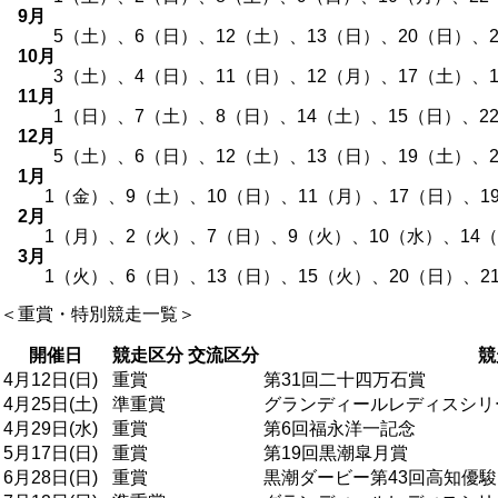
9月
5（土）、6（日）、12（土）、13（日）、20（日）、2
10月
3（土）、4（日）、11（日）、12（月）、17（土）、18
11月
1（日）、7（土）、8（日）、14（土）、15（日）、22（
12月
5（土）、6（日）、12（土）、13（日）、19（土）、20
1月
1（金）、9（土）、10（日）、11（月）、17（日）、19（
2月
1（月）、2（火）、7（日）、9（火）、10（水）、14（日
3月
1（火）、6（日）、13（日）、15（火）、20（日）、21
＜重賞・特別競走一覧＞
開催日
競走区分
交流区分
競
4月12日(日)
重賞
第31回二十四万石賞
4月25日(土)
準重賞
グランディールレディスシリ
4月29日(水)
重賞
第6回福永洋一記念
5月17日(日)
重賞
第19回黒潮皐月賞
6月28日(日)
重賞
黒潮ダービー第43回高知優駿