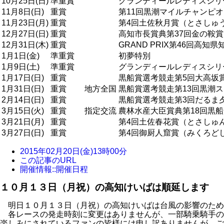
10月25日(日)
準重賞
グランディールレディスシリ
11月8日(日)
重賞
第11回黒潮マイルチャンピ
11月23日(月)
重賞
第4回土佐秋月賞（とさしゅ
12月27日(日)
重賞
高知市長賞典第37回金の鞍賞
12月31日(木)
重賞
GRAND PRIX第46回高知県
1月1日(金)
準重賞
初夢特別
1月9日(土)
準重賞
グランディールレディスシリ
1月17日(日)
重賞
黒船賞選考競走第5回大高坂
1月31日(日)
重賞
地方全国
黒船賞選考競走第13回黒潮
2月14日(日)
重賞
黒船賞選考競走第3回だるま
3月15日(火)
重賞
指定交流
農林水産大臣賞典第18回黒船
3月21日(月)
重賞
第4回土佐春花賞（とさしゅ
3月27日(日)
重賞
第4回御厨人窟賞（みくろど
2015年02月20日(金)13時00分
この記事のURL
開催情報::開催日程
１０月１３日（月祝）の高知けいばは順延します
明日１０月１３日（月祝）の高知けいばは台風の影響のため
各レースの発走時刻に変更はありませんが、一部騎乗騎手の
楽しみにされているファンの皆様には申し訳ありませんが、ご