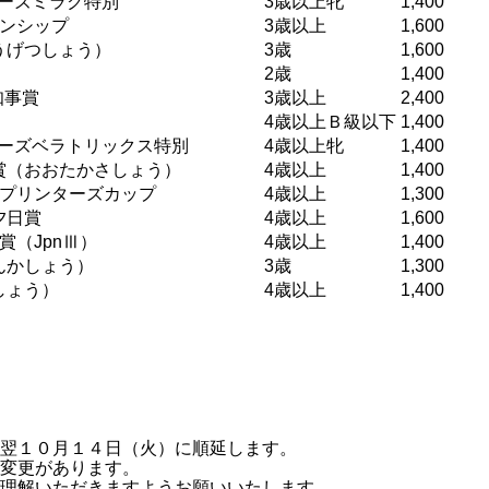
ーズミラク特別
3歳以上牝
1,400
オンシップ
3歳以上
1,600
うげつしょう）
3歳
1,600
2歳
1,400
知事賞
3歳以上
2,400
4歳以上Ｂ級以下
1,400
ーズベラトリックス特別
4歳以上牝
1,400
賞（おおたかさしょう）
4歳以上
1,400
スプリンターズカップ
4歳以上
1,300
夕日賞
4歳以上
1,600
賞（JpnⅢ）
4歳以上
1,400
んかしょう）
3歳
1,300
しょう）
4歳以上
1,400
翌１０月１４日（火）に順延します。
変更があります。
理解いただきますようお願いいたします。