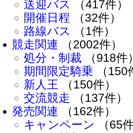
送迎バス
（417件）
開催日程
（32件）
路線バス
（1件）
競走関連
（2002件）
処分・制裁
（918件
期間限定騎乗
（150
新人王
（150件）
交流競走
（137件）
発売関連
（162件）
キャンペーン
（65