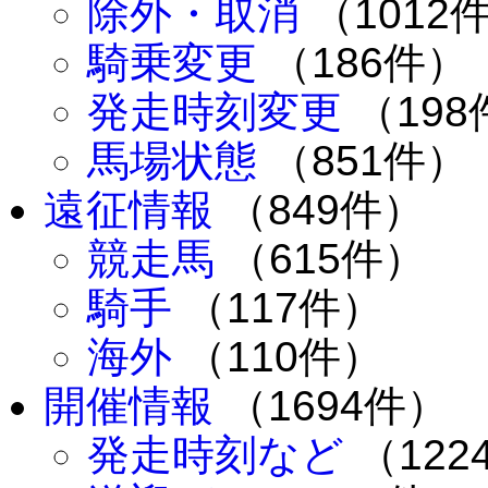
除外・取消
（1012
騎乗変更
（186件）
発走時刻変更
（198
馬場状態
（851件）
遠征情報
（849件）
競走馬
（615件）
騎手
（117件）
海外
（110件）
開催情報
（1694件）
発走時刻など
（122