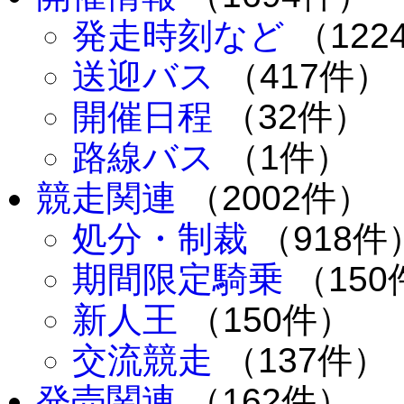
発走時刻など
（122
送迎バス
（417件）
開催日程
（32件）
路線バス
（1件）
競走関連
（2002件）
処分・制裁
（918件
期間限定騎乗
（150
新人王
（150件）
交流競走
（137件）
発売関連
（162件）