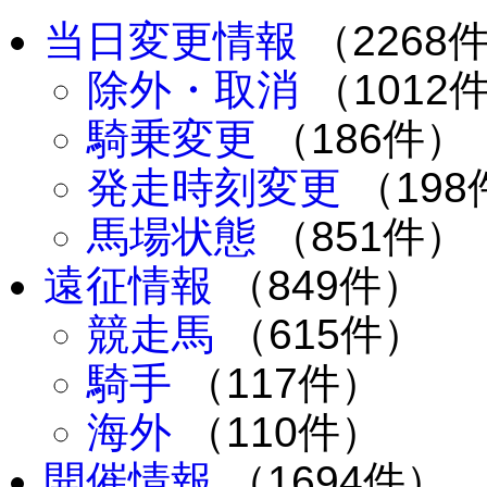
当日変更情報
（2268
除外・取消
（1012
騎乗変更
（186件）
発走時刻変更
（198
馬場状態
（851件）
遠征情報
（849件）
競走馬
（615件）
騎手
（117件）
海外
（110件）
開催情報
（1694件）