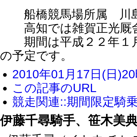
船橋競馬場所属 川島
高知では雑賀正光厩舎
期間は平成２２年１月
の予定です。
2010年01月17日(日)2
この記事のURL
競走関連::期間限定騎
伊藤千尋騎手、笹木美