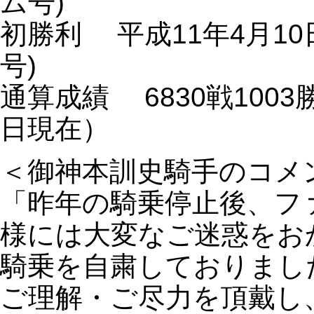
ム号)
初勝利 平成11年4月1
号)
通算成績 6830戦1003
日現在）
＜御神本訓史騎手のコメ
「昨年の騎乗停止後、フ
様には大変なご迷惑をお
騎乗を自粛しておりまし
ご理解・ご尽力を頂戴し