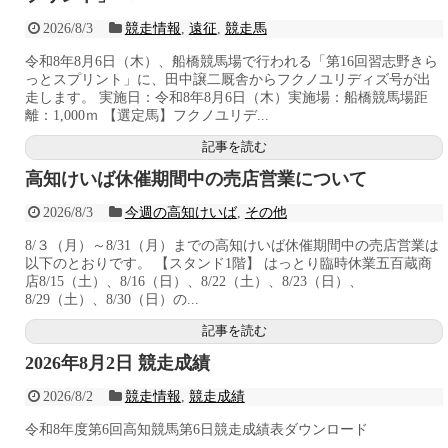
2026/8/3
競走情報
,
遠征
,
競走馬
令和8年8月6日（木）、船橋競馬場で行われる「第16回習志野きら
っとスプリント」に、田中譲二厩舎からフクノユリディズ号が出
走します。 実施日：令和8年8月6日（木）実施場：船橋競馬場距
離：1,000ｍ 【選定馬】フクノユリデ...
記事を読む
高知けいば休催期間中の売店営業について
2026/8/3
今週の高知けいば
,
その他
8/３（月）～8/31（月）までの高知けいば休催期間中の売店営業は
以下のとおりです。 【スタンド1階】 はっとり臨時休業五百蔵商
店8/15（土）、8/16（日）、8/22（土）、8/23（日）、
8/29（土）、8/30（日）の...
記事を読む
2026年8月2日 競走成績
2026/8/2
競走情報
,
競走成績
令和8年度第6回高知競馬第6日競走成績表ダウンロード