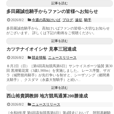
記事を読む
多田羅誠也騎手からファンの皆様へお知らせ
2026/8/2
今週の高知けいば
,
ブログ
,
遠征
,
騎手
多田羅誠也騎手から、高知けいばファンの皆様へ大切なお知らせ
がございます。 詳しくは下記の動画をご視聴ください。
記事を読む
カツテナイオイシサ 見事三冠達成
2026/8/2
競走情報
,
ニュースリリース
８月2日（日）［第6回高知競馬第6日］サンケイスポーツ協賛 第30
回 黒潮菊花賞（3歳1,900m）を実施しました。 レース序盤、ザガ
ラ（城野慈尚騎手）が先行争いを制すと、シーザソング（郷間勇
太騎手）、クスダマ（永森大智騎手）と続い...
記事を読む
西山裕貴調教師 地方競馬通算200勝達成
2026/8/2
ニュースリリース
［令和8年度 第6回高知競馬第6日］第4競走において、阿部基嗣騎