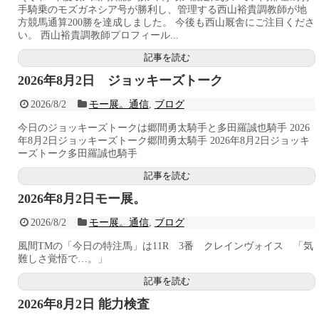
手騎乗のモズガネシア号が勝利し、管理する西山裕貴調教師が地
方競馬通算200勝を達成しました。 今後も西山厩舎にご注目くださ
い。 西山裕貴調教師プロフィール...
記事を読む
2026年8月2日 ジョッキーズトーク
2026/8/2
モー展。通信
,
ブログ
今日のジョッキーズトークは郷間勇太騎手と多田羅誠也騎手 2026
年8月2日ジョッキーズトーク郷間勇太騎手 2026年8月2日ジョッキ
ーズトーク多田羅誠也騎手
記事を読む
2026年8月2日モー展。
2026/8/2
モー展。通信
,
ブログ
風間TMの「今日の特注馬」は11R 3番 クレインヴォイス 「気
難しさ覚悟で…。」
記事を読む
2026年8月2日 能力検査