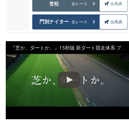
笠松
全レース
出馬表
門別ナイター
全レース
出馬表
『芝か、ダートか。』15秒版 新ダート競走体系 プロモーションムービー