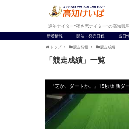
通年ナイター“夜さ恋ナイター”の高知競
新着情報
開催・発売日程
当日
トップ
競走情報
競走成績
「
競走成績
」
一覧
『芝か、ダートか。』15秒版 新ダ