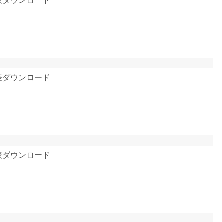
表ダウンロード
表ダウンロード
表ダウンロード