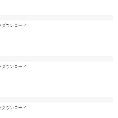
表ダウンロード
表ダウンロード
表ダウンロード