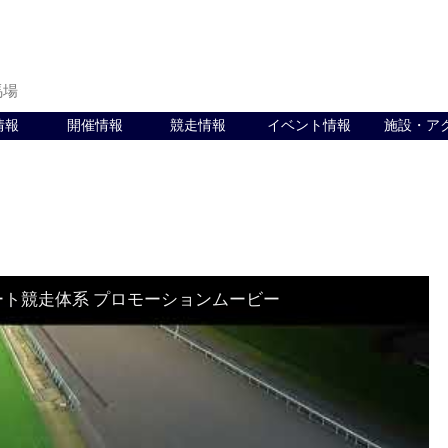
馬場
情報
開催情報
競走情報
イベント情報
施設・ア
ート競走体系 プロモーションムービー