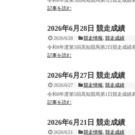
令和8年度第5回高知競馬第3日競走成績
記事を読む
2026年6月28日 競走成績
2026/6/28
競走情報
,
競走成績
令和8年度第5回高知競馬第2日競走成績
記事を読む
2026年6月27日 競走成績
2026/6/27
競走情報
,
競走成績
令和8年度第5回高知競馬第1日競走成績
記事を読む
2026年6月21日 競走成績
2026/6/21
競走情報
,
競走成績