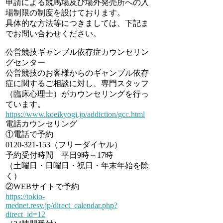
申請による競馬場及び場外発売所への入
場制限の制度を設けております。
具体的な方法等につきましては、下記ま
でお問い合わせください。
公営競技ギャンブル依存症カウンセリン
グセンター
公営競技のお客様からのギャンブル依存
症に関するご相談に対し、専門スタッフ
（臨床心理士）がカウンセリングを行っ
ています。
https://www.koeikyogi.jp/addiction/gcc.html
電話カウンセリング
①電話で予約
0120-321-153（フリーダイヤル）
予約受付時間 平日9時～17時
（土曜日・日曜日・祝日・年末年始を除
く）
②WEBサイトで予約
https://tokio-
mednet.resv.jp/direct_calendar.php?
direct_id=12