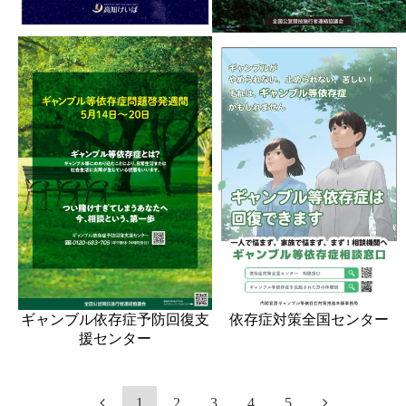
ギャンブル依存症予防回復支
依存症対策全国センター
援センター
1
2
3
4
5