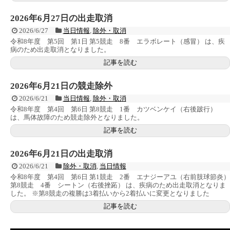
2026年6月27日の出走取消
2026/6/27
当日情報
,
除外・取消
令和8年度 第5回 第1日 第5競走 8番 エラボレート（感冒） は、疾
病のため出走取消となりました。
記事を読む
2026年6月21日の競走除外
2026/6/21
当日情報
,
除外・取消
令和8年度 第4回 第6日 第8競走 1番 カツベンケイ（右後跛行）
は、馬体故障のため競走除外となりました。
記事を読む
2026年6月21日の出走取消
2026/6/21
除外・取消
,
当日情報
令和8年度 第4回 第6日 第1競走 2番 エナジーアユ（右前肢球節炎）
第8競走 4番 シートン（右後挫跖） は、疾病のため出走取消となりま
した。 ※第8競走の複勝は3着払いから2着払いに変更となりました
記事を読む