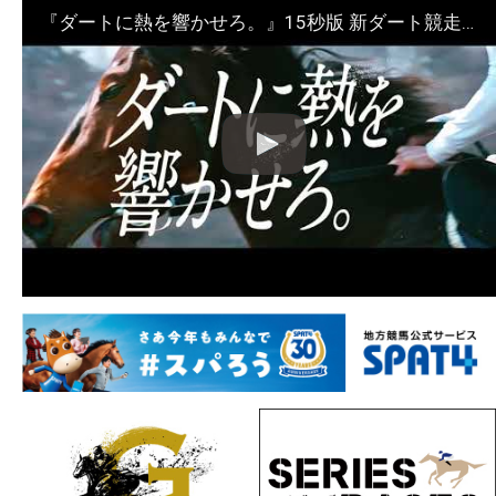
『ダートに熱を響かせろ。』15秒版 新ダート競走体系 プロモーションムービー