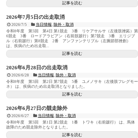
記事を読む
2026年7月5日の出走取消
2026/7/5
当日情報
,
除外・取消
令和8年度 第5回 第4日 第1競走 3番 リケアサルサ（左後肢挫跖）第
6競走 3番 ロードアラビアン（右前肢跛行）第7競走 3番 エリジブ
ル（右前跛行）第8競走 2番 アンファンテリブル（左腕節部挫創）
は、疾病のため出走取...
記事を読む
2026年6月28日の出走取消
2026/6/28
当日情報
,
除外・取消
令和8年度 第5回 第2日 第7競走 5番 ユメノサキ（左後肢フレグモー
ネ） は、疾病のため出走取消となりました。
記事を読む
2026年6月27日の競走除外
2026/6/27
当日情報
,
除外・取消
令和8年度 第5回 第1日 第2競走 1番 トワキ（右前跛行） は、馬体
故障のため競走除外となりました。
記事を読む