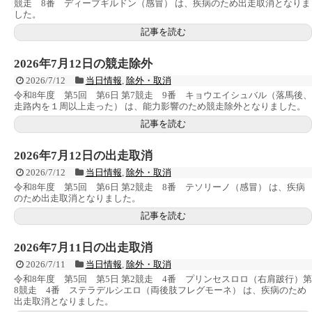
競走 8番 ディープギルドン（感冒） は、疾病のため出走取消となりま
した。
記事を読む
2026年7月12日の競走除外
2026/7/12
当日情報
,
除外・取消
令和8年度 第5回 第6日 第7競走 9番 キョウエイシュバル（落馬後、
走路内を１周以上走った） は、能力影響のため競走除外となりました。
記事を読む
2026年7月12日の出走取消
2026/7/12
当日情報
,
除外・取消
令和8年度 第5回 第6日 第2競走 8番 テソリーノ（感冒） は、疾病
のため出走取消となりました。
記事を読む
2026年7月11日の出走取消
2026/7/11
当日情報
,
除外・取消
令和8年度 第5回 第5日 第2競走 4番 プリンセスロロ（右肩跛行）第
8競走 4番 ステラデルシエロ（両後肢フレグモーネ） は、疾病のため
出走取消となりました。