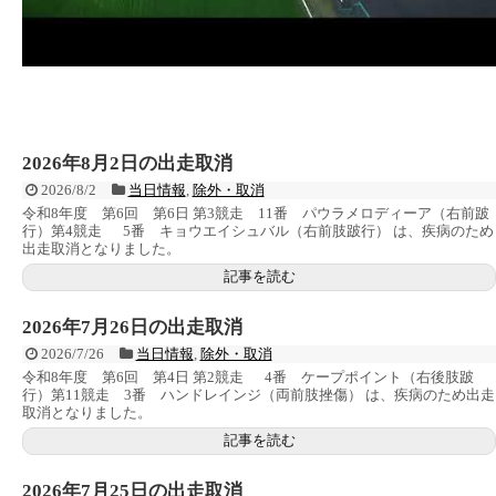
2026年8月2日の出走取消
2026/8/2
当日情報
,
除外・取消
令和8年度 第6回 第6日 第3競走 11番 パウラメロディーア（右前跛
行）第4競走 5番 キョウエイシュバル（右前肢跛行） は、疾病のため
出走取消となりました。
記事を読む
2026年7月26日の出走取消
2026/7/26
当日情報
,
除外・取消
令和8年度 第6回 第4日 第2競走 4番 ケープポイント（右後肢跛
行）第11競走 3番 ハンドレインジ（両前肢挫傷） は、疾病のため出走
取消となりました。
記事を読む
2026年7月25日の出走取消