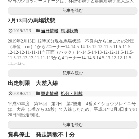
今日のジョッキーズトークは、林謙佑騎手と嬉勝則騎手拡大拡大
記事を読む
2月13日の馬場状態
2019/2/13
当日情報
,
馬場状態
2019年2月13日 12時10分現在馬場状態 不良内から1mごとの砂圧
（単位：cm）1から2コーナー14-14.5-14-13-12-12-11.5-11.5-11.5-
12-12-12-11-11-11向正面（バック）14-14.5-14-13-12-12-11.5-11.5-
11.5-12-12-12-11-11-113から4コーナー14-14.5-14.5-13-12-12-11.5-
11.5-12-...
記事を読む
出走制限 大差入線
2019/2/11
競走情報
,
処分・制裁
平成30年度 第16回 第2日 第7競走 4番メイショウソレイユ号
は、大差（3着から8.9秒）で入線したため、平成31年3月3日までの
20日間出走制限。
記事を読む
賞典停止 発走調教不十分