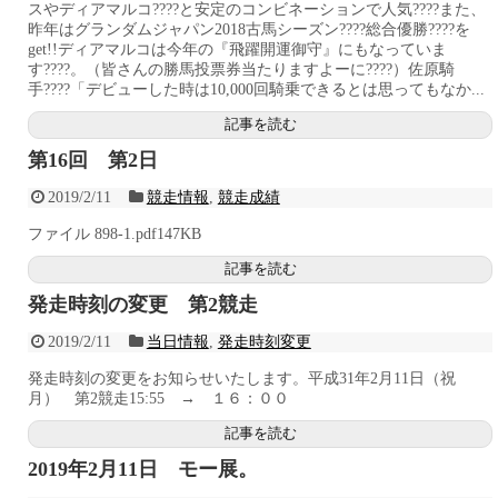
スやディアマルコ????と安定のコンビネーションで人気????また、
昨年はグランダムジャパン2018古馬シーズン????総合優勝????を
get!!ディアマルコは今年の『飛躍開運御守』にもなっていま
す????。（皆さんの勝馬投票券当たりますよーに????）佐原騎
手????「デビューした時は10,000回騎乗できるとは思ってもなか...
記事を読む
第16回 第2日
2019/2/11
競走情報
,
競走成績
ファイル 898-1.pdf147KB
記事を読む
発走時刻の変更 第2競走
2019/2/11
当日情報
,
発走時刻変更
発走時刻の変更をお知らせいたします。平成31年2月11日（祝
月） 第2競走15:55 → １６：００
記事を読む
2019年2月11日 モー展。