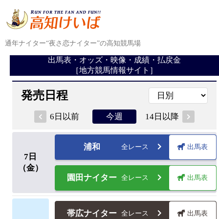
通年ナイター“夜さ恋ナイター”の高知競馬場
出馬表・オッズ・映像・成績・払戻金
［地方競馬情報サイト］
発売日程
6日以前
14日以降
今週
浦和
全レース
出馬表
7
日
（金）
園田ナイター
全レース
出馬表
帯広ナイター
全レース
出馬表