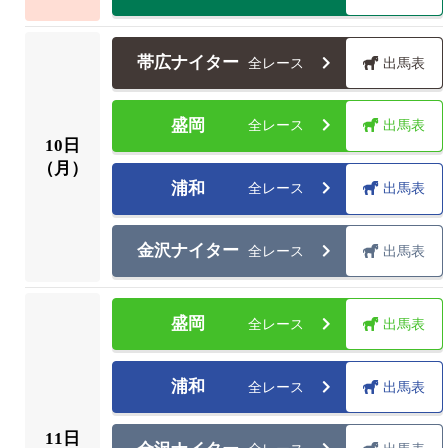
帯広ナイター
全レース
出馬表
盛岡
全レース
出馬表
10
日
（月）
浦和
全レース
出馬表
金沢ナイター
全レース
出馬表
盛岡
全レース
出馬表
浦和
全レース
出馬表
11
日