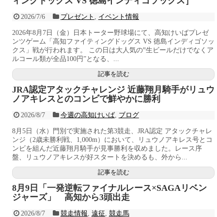
ィングドッグス VS 徳島インディゴソックス］
2026/7/6
プレゼント
,
イベント情報
2026年8月7日（金）日本トーター野球場にて、高知けいばプレゼ
ンツゲーム「高知ファイティングドッグス VS 徳島インディゴソッ
クス」戦が行われます。 この日は大人気の‟生ビールだけでなくア
ルコール類が全品100円”となる、...
記事を読む
JRA認定アタックチャレンジ 近藤翔月騎手がリュウ
ノアキレスとのコンビで鮮やかに勝利
2026/8/7
今週の高知けいば
,
ブログ
8月5日（水）門別で実施された第3競走、JRA認定 アタックチャレ
ンジ（2歳未勝利戦、1,000m）において、リュウノアキレス号とコ
ンビを組んだ近藤翔月騎手が見事勝利を収めました。レース序
盤、リュウノアキレスが好スタートを決めるも、外から...
記事を読む
8月9日「一発逆転ファイナルレース×SAGAリベン
ジャーズ」 高知から3頭出走
2026/8/7
競走情報
,
遠征
,
競走馬