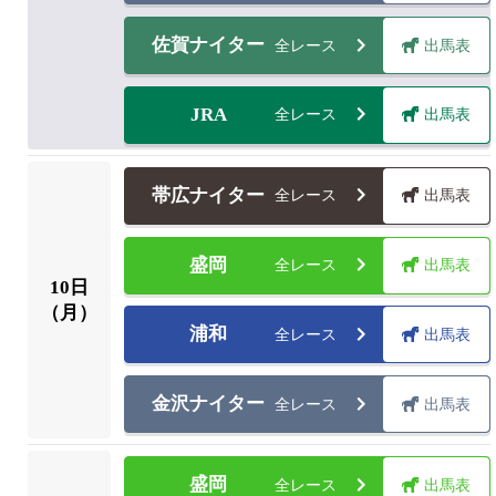
佐賀ナイター
全レース
出馬表
JRA
全レース
出馬表
帯広ナイター
全レース
出馬表
盛岡
全レース
出馬表
10
日
（月）
浦和
全レース
出馬表
金沢ナイター
全レース
出馬表
盛岡
全レース
出馬表