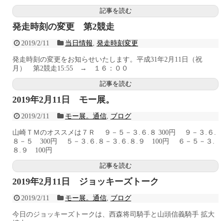
記事を読む
発走時刻の変更 第2競走
2019/2/11
当日情報
,
発走時刻変更
発走時刻の変更をお知らせいたします。平成31年2月11日（祝
月） 第2競走15:55 → １６：００
記事を読む
2019年2月11日 モー展。
2019/2/11
モー展。通信
,
ブログ
山崎ＴＭのオススメは７Ｒ ９－５－３.６.８ 300円 ９－３.６.
８－５ 300円 ５－３.６.８－３.６.８.９ 100円 ６－５－３.
８.９ 100円
記事を読む
2019年2月11日 ジョッキーズトーク
2019/2/11
モー展。通信
,
ブログ
今日のジョッキーズトークは、西森将司騎手と山頭信義騎手 拡大