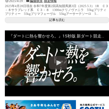
2025/4/29
編成状況
,
競走情報
2025年4月28日現在 令和7年度第2回高知競馬第3日（2025.5.3） 1R Ｃ３
－８サラブレッド系 Ｃ３－８ 1300mクリノヴァニラ 55kgプリティ
プリティー 55kgプリマフェーヴル 55kgアーサーテソーロ 5...
記事を読む
『ダートに熱を響かせろ。』15秒版 新ダート競走体系 プロモーションムービー