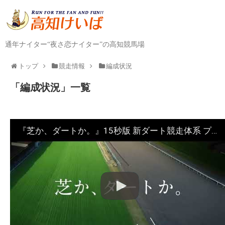
通年ナイター“夜さ恋ナイター”の高知競馬場
トップ
競走情報
編成状況
「
編成状況
」
一覧
『芝か、ダートか。』15秒版 新ダート競走体系 プロモーションムービー