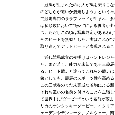
競馬が生まれたのは人が馬を乗りこな
のどちらが速いか競走しよう」という単
で競走専門のサラブレッドが生まれ、多
は多頭数において“紛れ”による勝者が
つ。ただしこの頃は写真判定があるわけ
そのヒートを無効とした。実はこれが“
取り違えてデッドヒートと表現されるこ
近代競馬成立の夜明けはセントレジャ
た。まだ若く、能力が未知である三歳馬
る。ヒート競走と違ってこれらの競走は
象としても、競馬のスポーツ性を高める
この三歳春のまだ未完成な若駒による新
ぞれお互いの名前を付けることを主張し
て世界中に“ダービー”という名前が広
リカのケンタッキーダービー。イタリア
ェーデンやデンマーク、ノルウェー。南