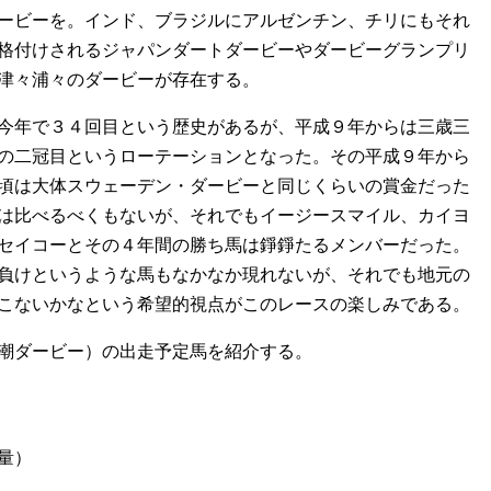
ービーを。インド、ブラジルにアルゼンチン、チリにもそれ
格付けされるジャパンダートダービーやダービーグランプリ
津々浦々のダービーが存在する。
今年で３４回目という歴史があるが、平成９年からは三歳三
の二冠目というローテーションとなった。その平成９年から
頃は大体スウェーデン・ダービーと同じくらいの賞金だった
は比べるべくもないが、それでもイージースマイル、カイヨ
セイコーとその４年間の勝ち馬は錚錚たるメンバーだった。
負けというような馬もなかなか現れないが、それでも地元の
こないかなという希望的視点がこのレースの楽しみである。
潮ダービー）の出走予定馬を紹介する。
量）