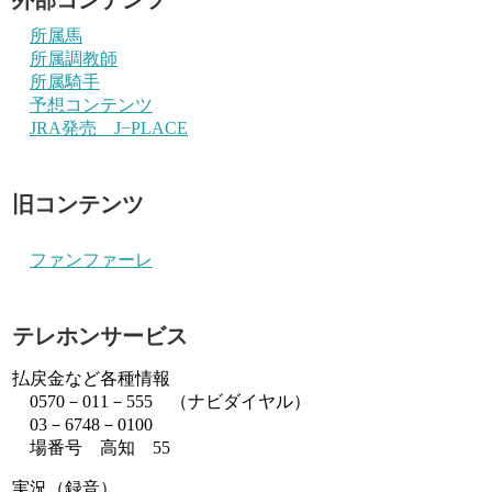
所属馬
所属調教師
所属騎手
予想コンテンツ
JRA発売 J−PLACE
旧コンテンツ
ファンファーレ
テレホンサービス
払戻金など各種情報
0570－011－555 （ナビダイヤル）
03－6748－0100
場番号 高知 55
実況（録音）