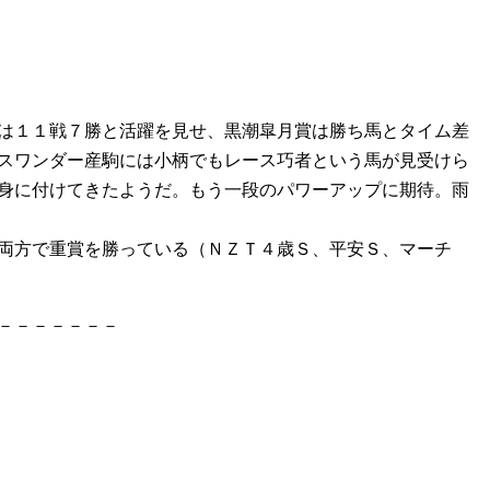
は１１戦７勝と活躍を見せ、黒潮皐月賞は勝ち馬とタイム差
スワンダー産駒には小柄でもレース巧者という馬が見受けら
身に付けてきたようだ。もう一段のパワーアップに期待。雨
両方で重賞を勝っている（ＮＺＴ４歳Ｓ、平安Ｓ、マーチ
－－－－－－－