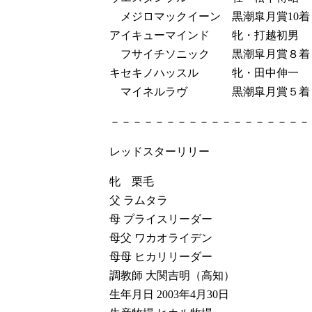
メジロマックイーン 黒潮皐月賞10着
アイキューマインド 牝・打越初男
フサイチソニック 黒潮皐月賞８着
キセキノハッスル 牝・田中伸一
マイネルラヴ 黒潮皐月賞５着
－－－－－－－－－－－－－－－－－－
レッドスターリリー
牝 栗毛
父 ラムタラ
母 プライスリーダー
母父 ワカオライデン
母母 ヒカリリーダー
調教師 大関吉明（高知）
生年月日 2003年4月30日