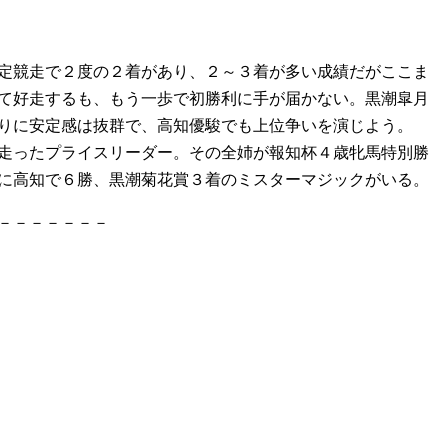
定競走で２度の２着があり、２～３着が多い成績だがここま
て好走するも、もう一歩で初勝利に手が届かない。黒潮皐月
りに安定感は抜群で、高知優駿でも上位争いを演じよう。
走ったプライスリーダー。その全姉が報知杯４歳牝馬特別勝
に高知で６勝、黒潮菊花賞３着のミスターマジックがいる。
－－－－－－－