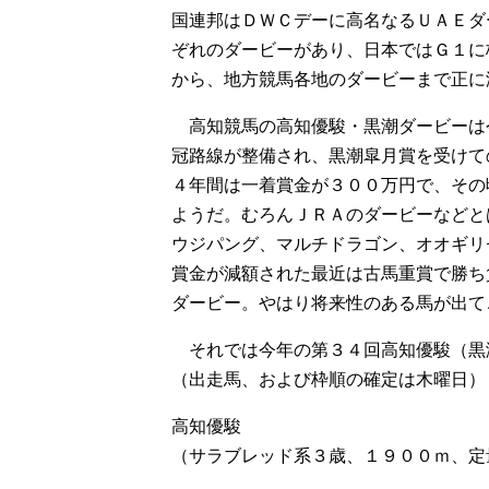
国連邦はＤＷＣデーに高名なるＵＡＥダ
ぞれのダービーがあり、日本ではＧ１に
から、地方競馬各地のダービーまで正に
高知競馬の高知優駿・黒潮ダービーは
冠路線が整備され、黒潮皐月賞を受けて
４年間は一着賞金が３００万円で、その
ようだ。むろんＪＲＡのダービーなどと
ウジパング、マルチドラゴン、オオギリ
賞金が減額された最近は古馬重賞で勝ち
ダービー。やはり将来性のある馬が出て
それでは今年の第３４回高知優駿（黒
（出走馬、および枠順の確定は木曜日）
高知優駿
（サラブレッド系３歳、１９００ｍ、定