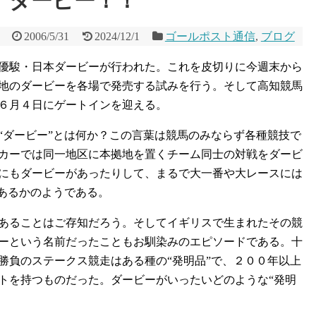
、ダービー！！
2006/5/31
2024/12/1
ゴールポスト通信
,
ブログ
優駿・日本ダービーが行われた。これを皮切りに今週末から
地のダービーを各場で発売する試みを行う。そして高知競馬
６月４日にゲートインを迎える。
ダービー”とは何か？この言葉は競馬のみならず各種競技で
カーでは同一地区に本拠地を置くチーム同士の対戦をダービ
にもダービーがあったりして、まるで大一番や大レースには
があるかのようである。
あることはご存知だろう。そしてイギリスで生まれたその競
ーという名前だったこともお馴染みのエピソードである。十
勝負のステークス競走はある種の“発明品”で、２００年以上
トを持つものだった。ダービーがいったいどのような“発明