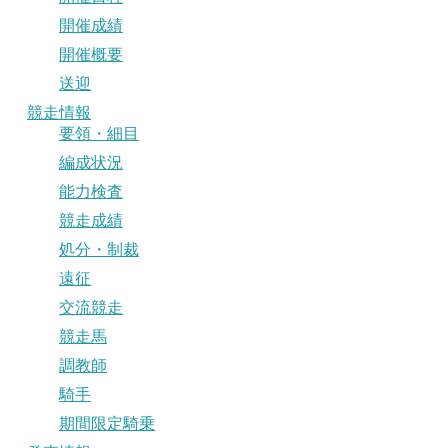
開催成績
開催概要
送迎
競走情報
要領・細目
編成状況
能力検査
競走成績
処分・制裁
遠征
交流競走
競走馬
調教師
騎手
期間限定騎乗