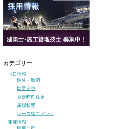
カテゴリー
当日情報
除外・取消
騎乗変更
発走時刻変更
馬場状態
レース後コメント
開催情報
開催日程