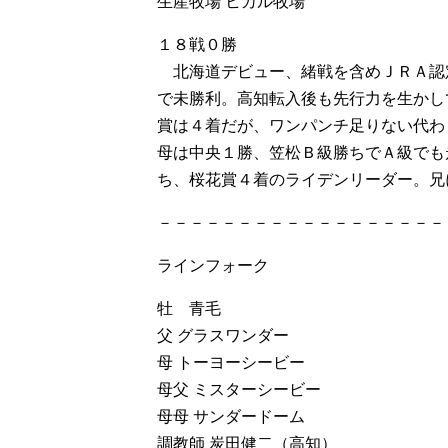
生産牧場 ヒカル牧場
１８戦０勝
北海道デビュー、緒戦を含めＪＲＡ認
で未勝利。高知転入後も先行力を生かし
賞は４着だが、ワンパンチ足りない代わ
母は中央１勝、笠松Ｂ級勝ちでＡ級でも
ち、桜花賞４着のライデンリーダー。兄
－－－－－－－－－－－－－－－－－－
ラインフォーク
牡 青毛
父 グラスワンダー
母 トーヨーシービー
母父 ミスターシービー
母母 サンダードーム
調教師 炭田健二（高知）