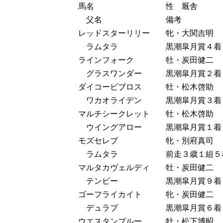
馬名 性 厩舎
父名 備考
レッドスターリリー 牝・大関吉明
ラムタラ 黒潮皐月賞４着
ラインフォーク 牡・炭田健二
グラスワンダー 黒潮皐月賞２着
ダイコービブロス 牡・松木啓助
ワカオライデン 黒潮皐月賞３着
マルチシークレット 牡・松木啓助
ウイングアロー 黒潮皐月賞１着
モズセレブ 牝・別府真司
ラムタラ 前走３歳１組
マルタカヴェルディ 牡・炭田健二
テンビー 黒潮皐月賞９着
ゴーフライカイト 牝・炭田健二
デュラブ 黒潮皐月賞６着
ウエスタンブルー 牡・松下博昭