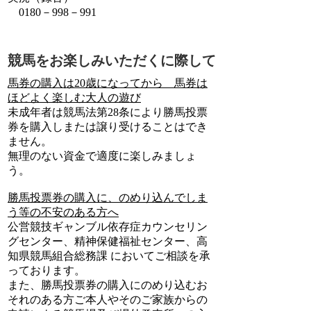
0180－998－991
競馬をお楽しみいただくに際して
馬券の購入は20歳になってから 馬券は
ほどよく楽しむ大人の遊び
未成年者は競馬法第28条により勝馬投票
券を購入しまたは譲り受けることはでき
ません。
無理のない資金で適度に楽しみましょ
う。
勝馬投票券の購入に、のめり込んでしま
う等の不安のある方へ
公営競技ギャンブル依存症カウンセリン
グセンター、精神保健福祉センター、高
知県競馬組合総務課 においてご相談を承
っております。
また、勝馬投票券の購入にのめり込むお
それのある方ご本人やそのご家族からの