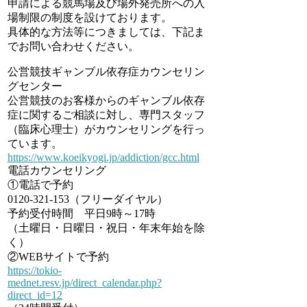
申請による競馬場及び場外発売所への入
場制限の制度を設けております。
具体的な方法等につきましては、下記ま
でお問い合わせください。
公営競技ギャンブル依存症カウンセリン
グセンター
公営競技のお客様からのギャンブル依存
症に関するご相談に対し、専門スタッフ
（臨床心理士）がカウンセリングを行っ
ています。
https://www.koeikyogi.jp/addiction/gcc.html
電話カウンセリング
①電話で予約
0120-321-153（フリーダイヤル）
予約受付時間 平日9時～17時
（土曜日・日曜日・祝日・年末年始を除
く）
②WEBサイトで予約
https://tokio-
mednet.resv.jp/direct_calendar.php?
direct_id=12