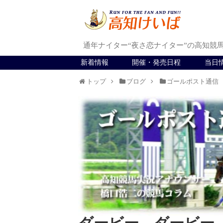
通年ナイター“夜さ恋ナイター”の高知競
新着情報
開催・発売日程
当日
トップ
ブログ
ゴールポスト通信