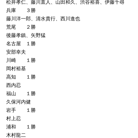
松井孝仁、藤川直人、山田和久、渋谷裕喜、伊藤千尋
兵庫 ３勝
藤川洋一郎、清水貴行、西川進也
荒尾 ２勝
後藤孝鎮、矢野猛
名古屋 １勝
安部幸夫
川崎 １勝
岡村裕基
高知 １勝
西内忍
福山 １勝
久保河内健
岩手 １勝
村上忍
浦和 １勝
木村龍二