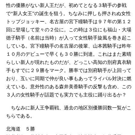
性の優勝がない新人王だが、初めてとなる３騎手の参戦
で“新人女王”の誕生を狙う。ちなみに押しも押されぬ女性
トップジョッキー、名古屋の宮下瞳騎手は９７年の第１２
回に登場して堂々の２位に。この時は３位にも福山・大場
徳子騎手（名前は当時）が入って女性騎手旋風を巻き起こ
している。宮下瞳騎手の名古屋の後輩、山本茜騎手は昨年
１０月のデビューで早くも３０勝に到達。これはまた素晴
らしい新人が現れたものだが、どっこい高知の別府真衣騎
手もすでに２９勝をマーク。勝率では別府騎手が上回って
おり、互いに同期で仲が良い事もあってライバル対決に燃
えている。意外性のある森井美香騎手の反撃も含め、この
３人の女性騎手が話題でも実力でも主役に踊り出るか？
ちなみに新人王争覇戦、過去の地区別優勝回数一覧がこ
ちらである。
北海道 ５勝