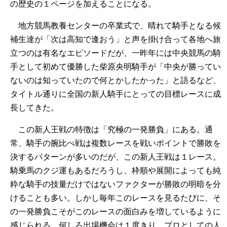
の歴史の１ページを加えることになる。
地方競馬教養センターの卒業式で、晴れて騎手となる候
補生達が「次は高知で逢おう」と声を掛け合って各地へ旅
立つのは有名なエピソードだが、一昨年には中央競馬の騎
手として初めて優勝した柴原央明騎手が「中央が勝ってい
ないのは知っていたので何とかしたかった」と語るなど、
タイトル通りに全国の新人騎手にとっての目標レースに成
長してきた。
この新人王戦の特徴は「究極の一発勝負」にある。通
常、騎手の腕比べ戦は複数レースを戦いポイントで勝敗を
決するパターンが多いのだが、この新人王戦は１レース。
騎乗馬のクジ運もあるだろうし、枠順や展開によっても純
粋な騎手の技量だけではないファクターが勝敗の明暗を分
けることも多い。しかし毎年このレースを見るたびに、そ
の一発勝負こそがこのレースの面白みを増しているように
感じられる。何しろ出場機会は１度きり。プロとしての人