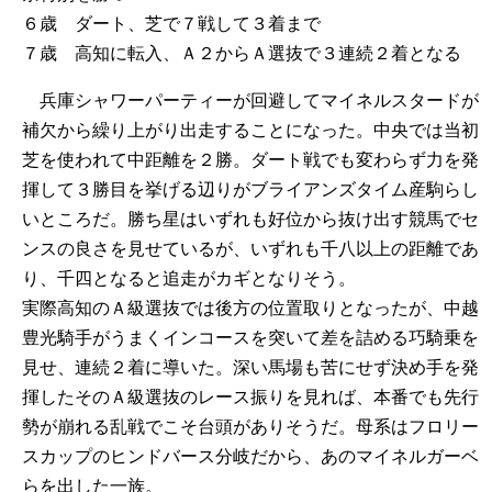
６歳 ダート、芝で７戦して３着まで
７歳 高知に転入、Ａ２からＡ選抜で３連続２着となる
兵庫シャワーパーティーが回避してマイネルスタードが
補欠から繰り上がり出走することになった。中央では当初
芝を使われて中距離を２勝。ダート戦でも変わらず力を発
揮して３勝目を挙げる辺りがブライアンズタイム産駒らし
いところだ。勝ち星はいずれも好位から抜け出す競馬でセ
ンスの良さを見せているが、いずれも千八以上の距離であ
り、千四となると追走がカギとなりそう。
実際高知のＡ級選抜では後方の位置取りとなったが、中越
豊光騎手がうまくインコースを突いて差を詰める巧騎乗を
見せ、連続２着に導いた。深い馬場も苦にせず決め手を発
揮したそのＡ級選抜のレース振りを見れば、本番でも先行
勢が崩れる乱戦でこそ台頭がありそうだ。母系はフロリー
スカップのヒンドバース分岐だから、あのマイネルガーベ
らを出した一族。