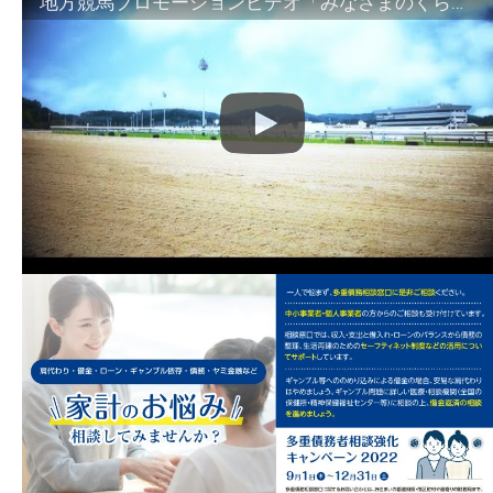
地方競馬プロモーションビデオ「みなさまのくらしのために」30秒篇｜NAR公式