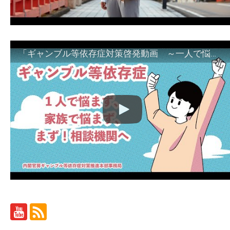
「ギャンブル等依存症対策啓発動画 ～一人で悩まず、家族で悩まず、まず！相談機関へ～」