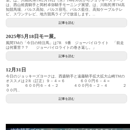
望。は、川島民博TM2月18日（水）14時50分からジョッキーズトーク
は、西山裕貴騎手と岡村卓弥騎手モーニング展望。は、川島民博TM高
知競馬場、パルス高知、パルス宿毛、パルス藍住、高知ケーブルテレ
ビ、スワンテレビ、地方競馬ライブで放送します。...
記事を読む
2025年5月18日モー展。
風間TMの「今日の特注馬」は7R 9番 ジョーパイロライト 「前走
は何重苦？？ ジョーパイロライトの巻き返し。」
記事を読む
12月31日
今日のジョッキーズヨークは、西森騎手と遠藤騎手拡大拡大山崎TMの
オススメは２R（訂正）９－４＝６ ６００円６－４＝
９ ６００円６－４－２ ４００円６－２－４ ２
００円...
記事を読む