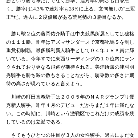
勝という勝ち鞍だけでなく勝率、連対率の高さも目を惹
く。勝率は14.3％で連対率も28％に上る。文句無しの“三冠
王”だ。過去に２度優勝がある荒尾勢の３勝目なるか。
勝ち鞍２位の藤岡佑介騎手は中央競馬所属としては破格
の１１１勝。昨年はアズマサンダースで京都牝馬Ｓを制し
重賞初制覇。最多勝利新人騎手として０４年ＪＲＡ賞に輝
いている。今年すでに東西リーディングの１０位内にラン
クされており更なる飛躍が期待される。美浦所属の津村明
秀騎手も勝ち鞍の数もさることながら、騎乗数の多さに期
待の高さが現れていると言えよう。
川崎の町田直希騎手は２００５年のＮＡＲグランプリ優
秀新人騎手。昨年４月のデビューだからまだ１年に満たな
い。この時期に、川崎という激戦区でこれだけの成績を残
しているのは立派である。
さてもうひとつの注目が３人の女性騎手。過去にまだ女