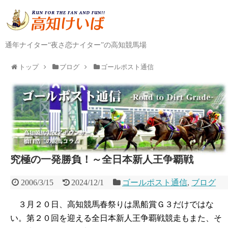
通年ナイター“夜さ恋ナイター”の高知競馬場
トップ
ブログ
ゴールポスト通信
究極の一発勝負！～全日本新人王争覇戦
2006/3/15
2024/12/1
ゴールポスト通信
,
ブログ
３月２０日、高知競馬春祭りは黒船賞Ｇ３だけではな
い。第２０回を迎える全日本新人王争覇戦競走もまた、そ