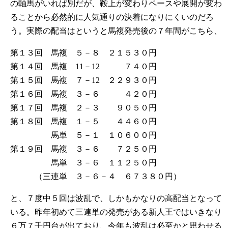
の軸馬がいれば別だが、鞍上が変わりペースや展開が変わ
ることから必然的に人気通りの決着になりにくいのだろ
う。実際の配当はというと馬複発売後の７年間がこちら、
第１３回 馬複 ５－８ ２１５３０円
第１４回 馬複 11－12 ７４０円
第１５回 馬複 ７－12 ２２９３０円
第１６回 馬複 ３－６ ４２０円
第１７回 馬複 ２－３ ９０５０円
第１８回 馬複 １－５ ４４６０円
馬単 ５－１ １０６００円
第１９回 馬複 ３－６ ７２５０円
馬単 ３－６ １１２５０円
（三連単 ３－６－４ ６７３８０円）
と、７度中５回は波乱で、しかもかなりの高配当となって
いる。昨年初めて三連単の発売がある新人王ではいきなり
６万７千円台が出ており、今年も波乱は必至かと思わせる