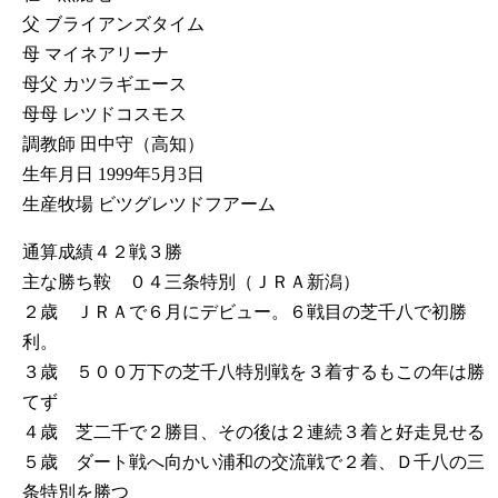
父 ブライアンズタイム
母 マイネアリーナ
母父 カツラギエース
母母 レツドコスモス
調教師 田中守（高知）
生年月日 1999年5月3日
生産牧場 ビツグレツドフアーム
通算成績４２戦３勝
主な勝ち鞍 ０４三条特別（ＪＲＡ新潟）
２歳 ＪＲＡで６月にデビュー。６戦目の芝千八で初勝
利。
３歳 ５００万下の芝千八特別戦を３着するもこの年は勝
てず
４歳 芝二千で２勝目、その後は２連続３着と好走見せる
５歳 ダート戦へ向かい浦和の交流戦で２着、Ｄ千八の三
条特別を勝つ