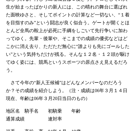
生が始まったばかりの新人には、この晴れの舞台に選ばれ
た面映ゆさと、そしてポイントの計算など一切ない、“１着
を目指すのみ”という闘志が良く似合う。ゲートが開くとほ
とんど全馬の鞍上が必死に手綱をしごいて先行争いに加わ
ってゆく。先輩・後輩や、そこまでの成績の優劣などはど
こかに消え去り、ただただ無心に“誰よりも先にゴールした
い”という気持ちだけが残る。そんな１２名・１２頭が駆け
てゆく姿には、競馬というスポーツの原点さえ見えるだろ
う。
さて今年の“新人王候補”はどんなメンバーなのだろう
か？その成績を紹介しよう。（注・成績は06年３月１４日
現在、年齢は06年３月20日当日のもの）
地区名 騎手名 初騎乗 年齢
通算成績 連対率