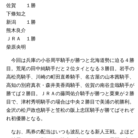
佐賀 １勝
下條知之
新潟 １勝
熊木良介
ＪＲＡ １勝
柴原央明
今回は兵庫の小谷周平騎手が勝つと北海道勢に迫る４勝
目。荒尾の田中純騎手だと２位タイとなる３勝目。岩手の
高松亮騎手、川崎の町田直希騎手、名古屋の山本茜騎手、
高知の別府真衣・森井美香両騎手、佐賀の南谷圭哉騎手が
勝てば２勝目。ＪＲＡの藤岡佑介騎手が勝つと栗東が２勝
目で、津村秀明騎手の場合は中央２勝目で美浦の初勝利。
金沢の松戸政也騎手と笠松の阪上忠匡騎手が勝てばそれぞ
れ初優勝となる。
なお、馬券の配当はいつも波乱となる新人王戦。よほど