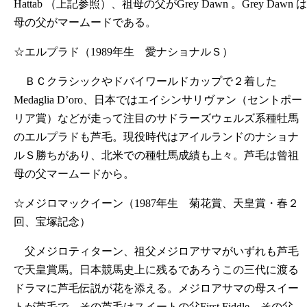
Hattab （上記参照）、祖母の父がGrey Dawn 。Grey Dawn は
母の父がマームードである。
☆エルプラド（1989年生 愛ナショナルＳ）
ＢＣクラシックやドバイワールドカップで２着した
Medaglia D’oro、日本ではエイシンサリヴァン（セントポー
リア賞）などが走って注目のサドラーズウェルズ系種牡馬
のエルプラドも芦毛。現役時代はアイルランドのナショナ
ルＳ勝ちがあり、北米での種牡馬成績も上々。芦毛は曾祖
母の父マームードから。
☆メジロマックイーン（1987年生 菊花賞、天皇賞・春２
回、宝塚記念）
父メジロティターン、祖父メジロアサマがいずれも芦毛
で天皇賞馬。日本競馬史上に残るであろうこの三代に渡る
ドラマに芦毛伝説が花を添える。メジロアサマの母スイー
トが芦毛で、その芦毛はスイートの父First Fiddle、その父