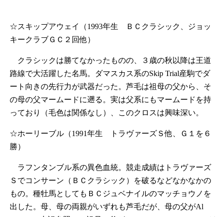
☆スキップアウェイ（1993年生 ＢＣクラシック、ジョッ
キークラブＧＣ２回他）
クラシックは勝てなかったものの、３歳の秋以降は王道
路線で大活躍した名馬。ダマスカス系のSkip Trial産駒でダ
ート向きの先行力が武器だった。芦毛は祖母の父から、そ
の母の父マームードに遡る。実は父系にもマームードを持
っており（毛色は関係なし）、このクロスは興味深い。
☆ホーリーブル（1991年生 トラヴァーズＳ他、Ｇ１を６
勝）
ラフンタンブル系の異色血統。競走成績はトラヴァーズ
Ｓでコンサーン（ＢＣクラシック）を破るなどなかなかの
もの。種牡馬としてもＢＣジュベナイルのマッチョウノを
出した。母、母の両親がいずれも芦毛だが、母の父がAl