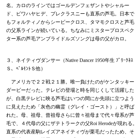
名。カロのラインではゴールデンフェザントやシャルー
ド、ビワハヤヒデ、プレクラスニーも直系の芦毛。日本で
もフォルティノからシービークロス、タマモクロスと芦毛
の父系ラインが続いている。ちなみにミスタープロスペク
ター系の芦毛アンブライドルズソングは母の父がカロ。
３、ネイティヴダンサー（Native Dancer 1950年生 ﾌﾟﾘｰｸﾈｽ
Ｓ、ﾍﾞﾙﾓﾝﾄＳ他）
アメリカで２２戦２１勝。唯一負けたのがケンタッキー
ダービーだった。テレビの登場と時を同じくして活躍した
が、白黒テレビに映る芦毛はいつの間にか先頭に立つよう
に見えたため「灰色の幽霊（グレイ・ゴースト）」と呼ば
れた。母、祖母、曾祖母さらに曾々祖母まで代々母系が芦
毛で、４代母の父にザテトラークの父Roi Herodeが現れる。
直系の代表産駒レイズアネイティヴが栗毛だったため、そ