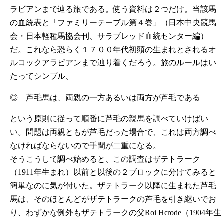
ラビアンまで辿る旅である。使う資料は２つだけ。当該馬
の血統表と「ファミリーテーブル第４巻」（日本中央競馬
会・日本軽種馬協会刊、サラブレッド血統センター編）
だ。これなら恐らく１７００年代初頭の生まれとされるオ
ルコックアラビアンまで辿り着くだろう。旅のルールはい
たってシンプル、
◎ 芦毛馬は、両親の一方あるいは両方が芦毛である
という原則に従って順番に芦毛の親馬を調べていけばい
い。問題は両親ともが芦毛だった場合で、これは両方調べ
なければならないので手間が二重になる。
そうこうして調べ始めると、この調査はザテトラーク
（1911年生まれ）以前と以後の２ブロックに分けてみると
簡単なのに気が付いた。ザテトラーク以降に生まれた芦毛
馬は、そのほとんどがザテトラークの芦毛を引き継いでお
り、わずかな例外もザテトラークの父Roi Herode（1904年生