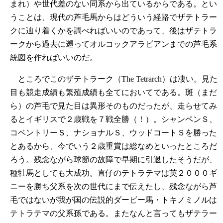
まれ）や世代差のない同系から出ているからである。とい
うことは、現代の芦毛馬からはどういう経路でザテトラー
クに辿り着くかを調べればいいのであって、後はザテトラ
ークから過去に遡ってオルコックアラビアンまでの芦毛系
統図を作ればいいのだ。
ところでこのザテトラーク（The Tetrarch）は凄い。見た
目も競走成績も繁殖成績も全てにおいてである。斑（まだ
ら）の芦毛で見た目は異形そのものだったが、走らせてみ
るとイギリスで２歳戦を７戦全勝（！）。シャンペンＳ、
コベントリーＳ、ナショナルＳ、ウッドコートＳを勝った
とあるから、今でいう２歳重賞は総なめといったところだ
ろう。残念ながら球節の故障で早期に引退したそうだが、
種牡馬としても大成功。直仔のテトラテマは英２０００ギ
ニーを勝ち父系を次の世代にまで伝えたし、残念ながら芦
毛ではないが我が国の伝説的ダービー馬・トキノミノルは
テトラテマの父系孫である。またなんと言ってもザテラー