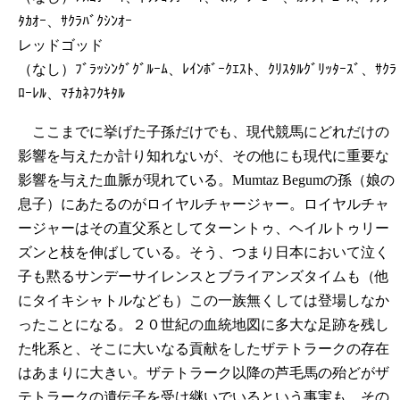
ﾀｶｵｰ、ｻｸﾗﾊﾞｸｼﾝｵｰ
レッドゴッド
（なし）ﾌﾞﾗｯｼﾝｸﾞｸﾞﾙｰﾑ、ﾚｲﾝﾎﾞｰｸｴｽﾄ、ｸﾘｽﾀﾙｸﾞﾘｯﾀｰｽﾞ、ｻｸﾗ
ﾛｰﾚﾙ、ﾏﾁｶﾈﾌｸｷﾀﾙ
ここまでに挙げた子孫だけでも、現代競馬にどれだけの
影響を与えたか計り知れないが、その他にも現代に重要な
影響を与えた血脈が現れている。Mumtaz Begumの孫（娘の
息子）にあたるのがロイヤルチャージャー。ロイヤルチャ
ージャーはその直父系としてターントゥ、ヘイルトゥリー
ズンと枝を伸ばしている。そう、つまり日本において泣く
子も黙るサンデーサイレンスとブライアンズタイムも（他
にタイキシャトルなども）この一族無くしては登場しなか
ったことになる。２０世紀の血統地図に多大な足跡を残し
た牝系と、そこに大いなる貢献をしたザテトラークの存在
はあまりに大きい。ザテトラーク以降の芦毛馬の殆どがザ
テトラークの遺伝子を受け継いでいるという事実も、その