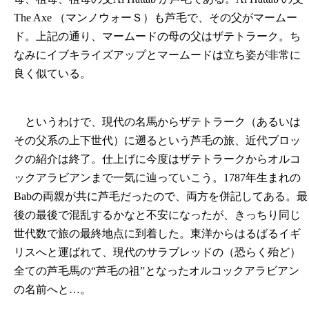
The Axe （マンノウォーＳ）も芦毛で、その父がマームー
ド。上記の通り、マームードの母の父はザテトラーク。ち
なみにイブキライズアップとマームードは立ち姿が非常に
良く似ている。
というわけで、現代の名馬からザテトラーク（あるいは
その父系の上下世代）に遡るという芦毛の旅、近代ブロッ
クの紹介は終了。仕上げに今度はザテトラークからオルコ
ックアラビアンまで一気に辿っていこう。1787年生まれの
Babの両親が共に芦毛だったので、両方を併記してある。最
後の最後で混乱するかなと不安になったが、きっちり同じ
世代数で旅の最終地点に到着した。東洋からはるばるイギ
リスへと運ばれて、現代のサラブレッドの（恐らく殆ど）
全ての芦毛馬の“芦毛の祖”となったオルコックアラビアン
の名前へと…。