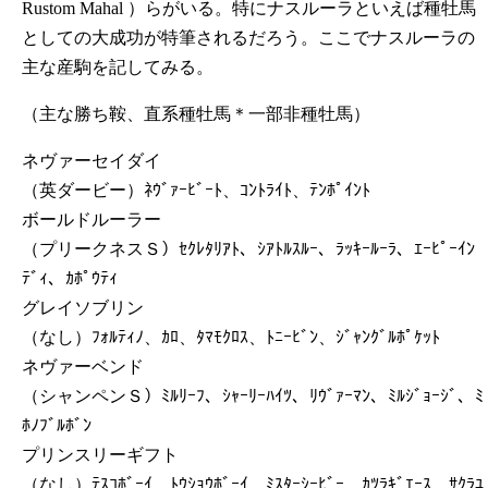
Rustom Mahal ）らがいる。特にナスルーラといえば種牡馬
としての大成功が特筆されるだろう。ここでナスルーラの
主な産駒を記してみる。
（主な勝ち鞍、直系種牡馬＊一部非種牡馬）
ネヴァーセイダイ
（英ダービー）ﾈｳﾞｧｰﾋﾞｰﾄ、ｺﾝﾄﾗｲﾄ、ﾃﾝﾎﾟｲﾝﾄ
ボールドルーラー
（プリークネスＳ）ｾｸﾚﾀﾘｱﾄ、ｼｱﾄﾙｽﾙｰ、ﾗｯｷｰﾙｰﾗ、ｴｰﾋﾟｰｲﾝ
ﾃﾞｨ、ｶﾎﾟｳﾃｨ
グレイソブリン
（なし）ﾌｫﾙﾃｨﾉ、ｶﾛ、ﾀﾏﾓｸﾛｽ、ﾄﾆｰﾋﾞﾝ、ｼﾞｬﾝｸﾞﾙﾎﾟｹｯﾄ
ネヴァーベンド
（シャンペンＳ）ﾐﾙﾘｰﾌ、ｼｬｰﾘｰﾊｲﾂ、ﾘｳﾞｧｰﾏﾝ、ﾐﾙｼﾞｮｰｼﾞ、ﾐ
ﾎﾉﾌﾞﾙﾎﾞﾝ
プリンスリーギフト
（なし）ﾃｽｺﾎﾞｰｲ、ﾄｳｼｮｳﾎﾞｰｲ、ﾐｽﾀｰｼｰﾋﾞｰ、ｶﾂﾗｷﾞｴｰｽ、ｻｸﾗﾕ