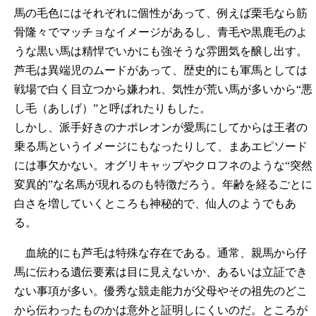
馬の毛色にはそれぞれに個性があって、例えば栗毛なら筋
骨隆々でマッチョなイメージがあるし、青毛や黒鹿毛のよ
うな黒い馬は精悍でいかにも強そうな雰囲気を醸し出す。
芦毛は異端児のムードがあって、歴史的にも軍馬としては
戦場で白く目立つから嫌われ、気性が荒い馬が多いから“悪
し毛（あしげ）”と呼ばれたりもした。
しかし、派手好きのナポレオンが愛馬にしてからは王者の
乗る馬というイメージにもなったりして、まあエピソード
には事欠かない。オグリキャップやクロフネのような“突然
変異的”な名馬が現れるのも特徴だろう。年齢を経るごとに
白さを増していくところも神秘的で、仙人のようでもあ
る。
血統的にも芦毛は特殊な存在である。通常、親馬から仔
馬に伝わる遺伝要素は目に見えないか、あるいは立証でき
ない事項が多い。優秀な競走能力が父母やその祖先のどこ
から伝わったものかは意外と証明しにくいのだ。ところが