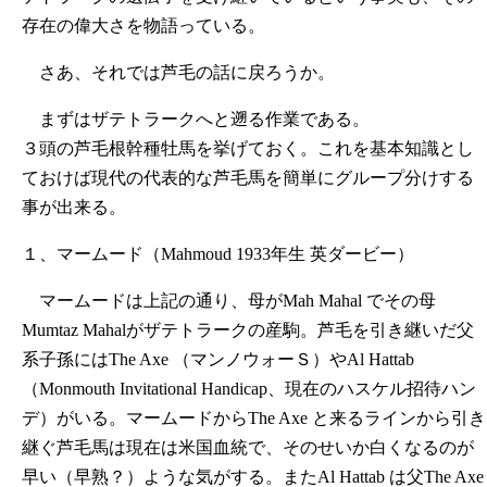
存在の偉大さを物語っている。
さあ、それでは芦毛の話に戻ろうか。
まずはザテトラークへと遡る作業である。
３頭の芦毛根幹種牡馬を挙げておく。これを基本知識とし
ておけば現代の代表的な芦毛馬を簡単にグループ分けする
事が出来る。
１、マームード（Mahmoud 1933年生 英ダービー）
マームードは上記の通り、母がMah Mahal でその母
Mumtaz Mahalがザテトラークの産駒。芦毛を引き継いだ父
系子孫にはThe Axe （マンノウォーＳ）やAl Hattab
（Monmouth Invitational Handicap、現在のハスケル招待ハン
デ）がいる。マームードからThe Axe と来るラインから引き
継ぐ芦毛馬は現在は米国血統で、そのせいか白くなるのが
早い（早熟？）ような気がする。またAl Hattab は父The Axe