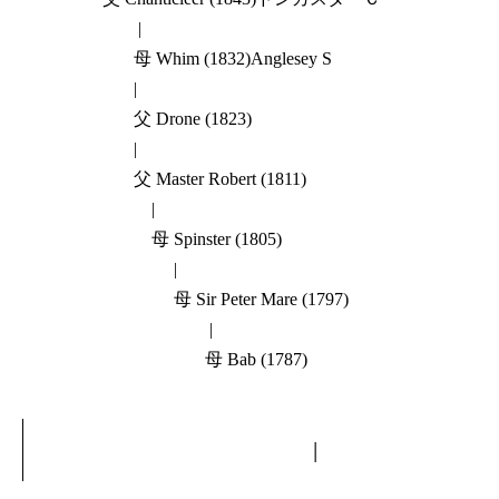
|
母 Whim (1832)Anglesey S
|
父 Drone (1823)
|
父 Master Robert (1811)
|
母 Spinster (1805)
|
母 Sir Peter Mare (1797)
|
母 Bab (1787)
|