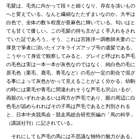
毛髪は、毛先に向かって段々と細くなり、存在を淡いもの
へと変えている。なんと繊細なたたずまいなのか。大半は
白色で、全体の数％程度が亜麻色に輝いている。匂いはと
ても甘くて優しい。この毛髪の持ち主がよく手入れをされ
ていた証であろう。そう、これは宮路洋一調教師夫妻のご
厚意で筆者に頂いたイブキライズアップ号の遺髪である。
こうやって身近で観察してみると、グレイと呼ばれる芦毛
の毛色は実は一本一本が灰色なのではなく、純白色の毛に
原毛色（栗毛、鹿毛、青毛など）の毛が一定の割合で混ざ
る事によって灰色がかって見えることがよく分かる。幼駒
の時には栗毛や青毛に間違われそうな芦毛も沢山いるが、
両親のいずれかあるいは両方が芦毛であり、眼の周辺に白
色毛が認められればその子馬は芦毛であると判別される
と、日本中央競馬会・競走馬総合研究所編の「馬の科学」
（講談社刊）に記されている。
それにしても芦毛の馬には不思議な独特の魅力がある。