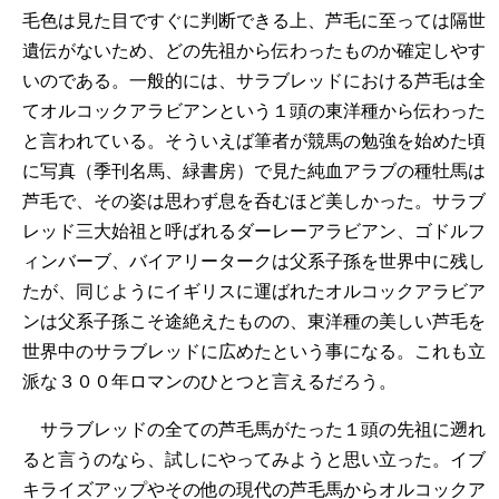
毛色は見た目ですぐに判断できる上、芦毛に至っては隔世
遺伝がないため、どの先祖から伝わったものか確定しやす
いのである。一般的には、サラブレッドにおける芦毛は全
てオルコックアラビアンという１頭の東洋種から伝わった
と言われている。そういえば筆者が競馬の勉強を始めた頃
に写真（季刊名馬、緑書房）で見た純血アラブの種牡馬は
芦毛で、その姿は思わず息を呑むほど美しかった。サラブ
レッド三大始祖と呼ばれるダーレーアラビアン、ゴドルフ
ィンバーブ、バイアリータークは父系子孫を世界中に残し
たが、同じようにイギリスに運ばれたオルコックアラビア
ンは父系子孫こそ途絶えたものの、東洋種の美しい芦毛を
世界中のサラブレッドに広めたという事になる。これも立
派な３００年ロマンのひとつと言えるだろう。
サラブレッドの全ての芦毛馬がたった１頭の先祖に遡れ
ると言うのなら、試しにやってみようと思い立った。イブ
キライズアップやその他の現代の芦毛馬からオルコックア