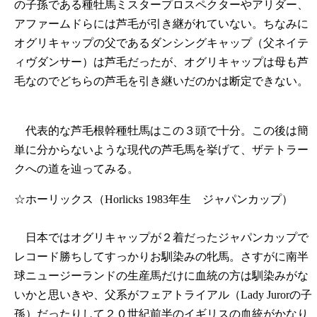
の子孫である種牡馬ミスタープロスペクターやアリダー、
アファームドらには芦毛が引き継がれていない。ちなみに
オグリキャップの父であるダンシングキャップ（父ネイテ
ィヴダンサー）は芦毛だったが、オグリキャップは母も芦
毛なのでどちらの芦毛を引き継いだのかは断定できない。
代表的な芦毛根幹種牡馬はこの３頭で十分。この後は簡
単に分からないような現代の芦毛馬を挙げて、ザテトラー
クへの道を辿ってみる。
☆ホーリックス（Horlicks 1983年生 ジャパンカップ）
日本ではオグリキャップが２着だったジャパンカップで
レコード勝ちしてすっかりお馴染みの牝馬。さすがに南半
球ニュージーランドの生産馬だけに血統の方は馴染みがな
いかと思いきや、父系がフェアトライアル（Lady Jurorの子
孫）だったりして２０世紀前半のイギリスの血統がかなり