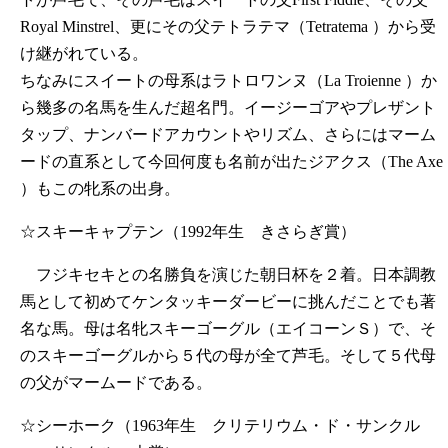
Royal Minstrel、更にその父テトラテマ（Tetratema ）から受
け継がれている。
ちなみにスイートの母系はラトロワンヌ（La Troienne ）か
ら幾多の名馬を生んだ超名門。イージーゴアやプレザント
タップ、ナンバードアカウントやリズム、さらにはマーム
ードの直系として今回何度も名前が出たジアクス（The Axe
）もこの牝系の出身。
☆スキーキャプテン（1992年生 きさらぎ賞）
フジキセキとの名勝負を演じた朝日杯を２着。日本調教
馬として初めてケンタッキーダービーに挑んだことでも著
名な馬。母は名牝スキーゴーグル（エイコーンＳ）で、そ
のスキーゴーグルから５代の母が全て芦毛。そして５代母
の父がマームードである。
☆シーホーク（1963年生 クリテリウム・ド・サンクル