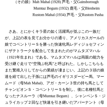
（その娘）Mah Mahal (1928) 芦毛・父Gainsborough
Mumtaz Begum (1932) 鹿毛・父Blenheim
Rustom Mahal (1934) 芦毛・父Rustom Pasha
さあ、とにかくキラ星の如く活躍馬が並ぶこの一族だ
が、上記の表を見てお分かりの通り、アメリカスガールの
娘でコベントリーＳを勝った快速牝馬レディジョセフィン
にザテトラークを配合して生まれたのがマムタズマハル
（1921年生まれ）である。マムタズマハルは両親の能力を
受け継ぐ走りで“空飛ぶ牝馬”と呼ばれた。しかしこちらも
また繁殖入りしてからの業績が凄まじい。上記の３頭の娘
達を経て出した子孫には芦毛のイギリスダービー馬、マー
ムード（母Mah Mahal)、アガ・カーン３世の持ち馬として
チャンピオンＳ・コベントリーＳを制し、後に名種牡馬と
なったナスルーラ（母Mumtaz Begum）、シャンペンＳ・ジ
ュライカップ２回など快速を引き継いだアバーナント（母