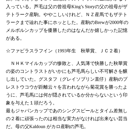
入っている。芦毛は父の曾祖母King’s Storyの父の祖母がザ
テトラーク産駒。ややこしいけれど、ＮＺ産馬でもザテト
ラークまで辿れた事にホッとした。産駒のBrewが2000年の
メルボルンカップを優勝したのはなんだか嬉しかった記憶
がある。
☆ファビラスラフイン（1993年生 秋華賞、ＪＣ２着）
ＮＨＫマイルカップの惨敗と、人気薄で快勝した秋華賞
の姿のコントラストがいかにも芦毛馬らしい不可解さを醸
し出していた。グスタフ（グレイソブリン直仔）産駒のプ
レストウコウが距離云々を言われながら菊花賞を勝ったよ
うに、芦毛馬には何が隠されているか分からないという印
象を与えた１頭だろう。
最もジャパンカップであのシングスピールとタイム差無し
の２着に頑張ったのは相当な実力がなければ出来ない芸当
だ。母の父Kaldoun がカロ産駒の芦毛。