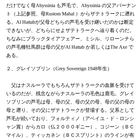
だけでなく母Abyssinia も芦毛で、Abyssinia の父アバーナン
ト（上記参照、母Rustom Mahal ）からザテトラークに遡れ
る。Al Hattabが父母どちらの芦毛を受け継いだのかは断定
できないが、どちらにせよザテトラークへ辿り着くのだ。
ちなみにブラックタイアフェアー、ミシル、リローンチら
の芦毛種牡馬群は母の父がAl Hattab か若しくはThe Axe で
ある。
２、グレイソブリン（Grey Sovereign 1948年生）
父はナスルーラでもちろんザテトラークの血脈を受けて
いるのだが、残念ながらナスルーラの毛色は鹿毛。グレイ
ソブリンの芦毛は母、母の父、母の父の母、母の父の母の
母と遡り、その父にザテトラークが登場する。父系として
芦毛が続いており、フォルティノ（アベイユ・ド・ロンシ
ャン賞）からカロ（仏２０００ギニー）、コジーン（ＢＣ
マイル）、ティッカネン（ＢＣスプリント）のラインが有