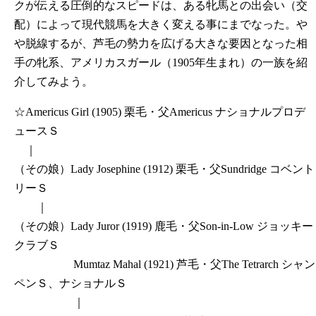
クが伝える圧倒的なスピードは、ある牝馬との出会い（交
配）によって現代競馬を大きく変える事にまでなった。や
や脱線するが、芦毛の勢力を広げる大きな要因となった相
手の牝系、アメリカスガール（1905年生まれ）の一族を紹
介してみよう。
☆Americus Girl (1905) 栗毛・父Americus ナショナルプロデ
ュースＳ
｜
（その娘）Lady Josephine (1912) 栗毛・父Sundridge コベント
リーＳ
｜
（その娘）Lady Juror (1919) 鹿毛・父Son-in-Low ジョッキー
クラブＳ
Mumtaz Mahal (1921) 芦毛・父The Tetrarch シャン
ペンＳ、ナショナルＳ
｜