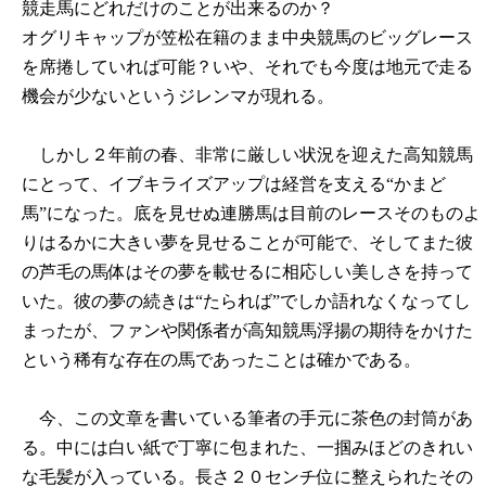
競走馬にどれだけのことが出来るのか？
オグリキャップが笠松在籍のまま中央競馬のビッグレース
を席捲していれば可能？いや、それでも今度は地元で走る
機会が少ないというジレンマが現れる。
しかし２年前の春、非常に厳しい状況を迎えた高知競馬
にとって、イブキライズアップは経営を支える“かまど
馬”になった。底を見せぬ連勝馬は目前のレースそのものよ
りはるかに大きい夢を見せることが可能で、そしてまた彼
の芦毛の馬体はその夢を載せるに相応しい美しさを持って
いた。彼の夢の続きは“たられば”でしか語れなくなってし
まったが、ファンや関係者が高知競馬浮揚の期待をかけた
という稀有な存在の馬であったことは確かである。
今、この文章を書いている筆者の手元に茶色の封筒があ
る。中には白い紙で丁寧に包まれた、一掴みほどのきれい
な毛髪が入っている。長さ２０センチ位に整えられたその