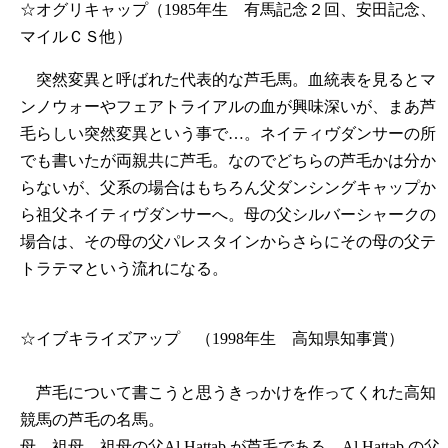
☆オグリキャップ（1985年生 有馬記念２回、安田記念、
マイルＣＳ他）
突然変異と呼ばれた代表的な芦毛馬。血統表を見るとマ
ンノウォーやフェアトライアルの血が興味深いが、まあ芦
毛らしい突然変異という事で…。ネイティヴダンサーの所
でも書いたが両親共に芦毛。なのでどちらの芦毛かは分か
らないが、父系の場合はもちろん父ダンシングキャップか
ら祖父ネイティヴダンサーへ。母の父シルバーシャークの
場合は、その母の父パレスタインからさらにその母の父テ
トラテマという流れになる。
☆イブキライズアップ （1998年生 高知県知事賞）
芦毛について書こうと思うきっかけを作ってくれた高知
競馬の芦毛の名馬。
母、祖母、祖母の父Al Hattab が芦毛である。Al Hattab の父