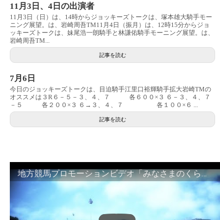
11月3日、4日の出演者
11月3日（日）は、14時からジョッキーズトークは、塚本雄大騎手モー
ニング展望。は、岩崎周吾TM11月4日（振月）は、12時15分からジョ
ッキーズトークは、妹尾浩一朗騎手と林謙佑騎手モーニング展望。は、
岩崎周吾TM...
記事を読む
7月6日
今日のジョッキーズトークは、目迫騎手江里口裕輝騎手拡大岩崎TMの
オススメは３R６－５－３、４、７ 各６００×３ ６－３、４、７
－５ 各２００×３ ６→３、４、７ 各１００×６ ...
記事を読む
地方競馬プロモーションビデオ「みなさまのくらしのために」30秒篇｜NAR公式