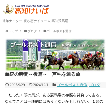
通年ナイター“夜さ恋ナイター”の高知競馬場
トップ
ブログ
ゴールポスト通信
血統の時間～後篇～ 芦毛を辿る旅
2005/9/29
2024/12/1
ゴールポスト通信
,
ブログ
たった１頭の馬が、ある競馬場の存廃を背負って走る、
なんてことは一般的にはありえないかもしれない。１頭の