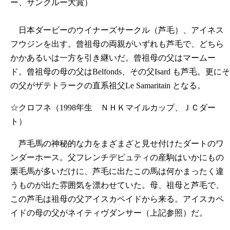
ー、サンクルー大賞）
日本ダービーのウイナーズサークル（芦毛）、アイネス
フウジンを出す。曾祖母の両親がいずれも芦毛で、どちら
かかあるいは一方を引き継いだ。曾祖母の父はマームー
ド。曾祖母の母の父はBelfonds、その父Isard も芦毛。更にそ
の父がザテトラークの直系祖父Le Samaritain となる。
☆クロフネ（1998年生 ＮＨＫマイルカップ、ＪＣダー
ト）
芦毛馬の神秘的な力をまざまざと見せ付けたダートのワ
ンダーホース。父フレンチデピュティの産駒はいかにもの
栗毛馬が多いだけに、芦毛に出たこの馬は何かまったく違
うものが出た雰囲気を漂わせていた。母、祖母と芦毛で、
この芦毛は祖母の父アイスカペイドから来る。アイスカペ
イドの母の父がネイティヴダンサー（上記参照）だ。