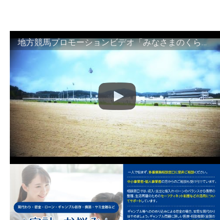
地方競馬プロモーションビデオ「みなさまのくらしのために」30秒篇｜NAR公式