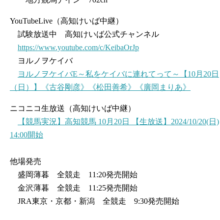
YouTubeLive（高知けいば中継）
試験放送中 高知けいば公式チャンネル
https://www.youtube.com/c/KeibaOrJp
ヨルノヲケイバ
ヨルノヲケイバE～私をケイバに連れてって～【10月20日
（日）】《古谷剛彦》《松田善希》《廣岡まりあ》
ニコニコ生放送（高知けいば中継）
【競馬実況】高知競馬 10月20日 【生放送】2024/10/20(日)
14:00開始
他場発売
盛岡薄暮 全競走 11:20発売開始
金沢薄暮 全競走 11:25発売開始
JRA東京・京都・新潟 全競走 9:30発売開始