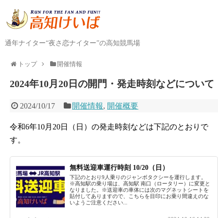
通年ナイター“夜さ恋ナイター”の高知競馬場
トップ
開催情報
2024年10月20日の開門・発走時刻などについて
2024/10/17
開催情報
,
開催概要
令和6年10月20日（日）の発走時刻などは下記のとおりで
す。
無料送迎車運行時刻 10/20（日）
下記のとおり9人乗りのジャンボタクシーを運行します。
※高知駅の乗り場は、高知駅 南口（ロータリー）に変更と
なりました。※送迎車の車体には次のマグネットシートを
貼付してありますので、こちらを目印にお乗り間違えのな
いようご注意ください...