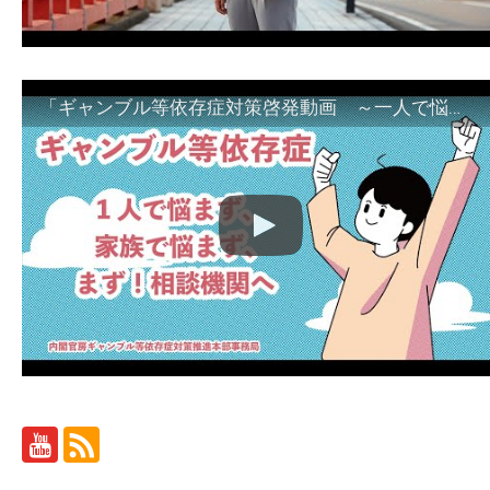
「ギャンブル等依存症対策啓発動画 ～一人で悩まず、家族で悩まず、まず！相談機関へ～」