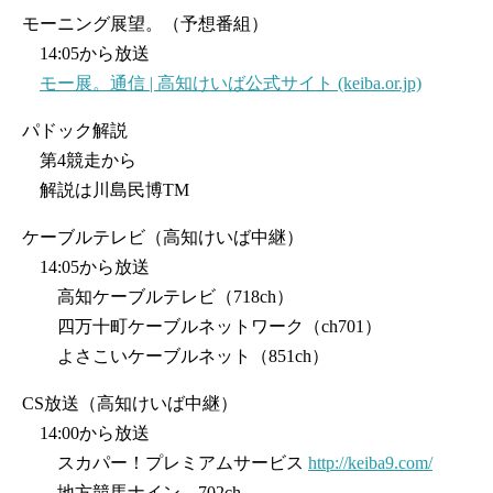
モーニング展望。（予想番組）
14:05から放送
モー展。通信 | 高知けいば公式サイト (keiba.or.jp)
パドック解説
第4競走から
解説は川島民博TM
ケーブルテレビ（高知けいば中継）
14:05から放送
高知ケーブルテレビ（718ch）
四万十町ケーブルネットワーク（ch701）
よさこいケーブルネット（851ch）
CS放送（高知けいば中継）
14:00から放送
スカパー！プレミアムサービス
http://keiba9.com/
地方競馬ナイン 702ch