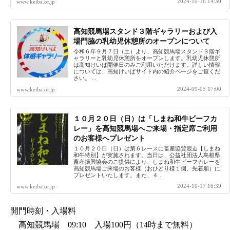
2024-10-16 14:30
www.keiba.or.jp
高知競馬場スタンド３階ギャラリーおよび入
場門脇の乳幼児休憩所のオープンについて
令和６年９月７日（土）より、高知競馬場スタンド３階ギ
ャラリーと乳幼児休憩所をオープンします。乳幼児休憩所
は高知けいば開催日のみご利用いただけます。詳しい情報
については、高知けいばサイト内の紹介ページをご覧くだ
さい。 ...
2024-09-05 17:00
www.keiba.or.jp
１０月２０日（日）は「しまね和牛ビーフカ
レー」を高知競馬場へご来場・指定席ご利用
のお客様へプレゼント
１０月２０日（日）は第６レースに畜産協賛競走【しまね
和牛特別】が実施されます。当日は、公益社団法人島根県
畜産振興協会のご提供により、しまね和牛ビーフカレーを
高知競馬場ご来場のお客様（おひとり様１個、先着順）に
プレゼントいたします。また、４...
2024-10-17 16:39
www.keiba.or.jp
開門時刻・入場料
高知競馬場 09:10 入場100円（14時まで無料）