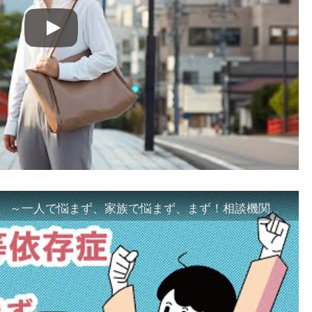
「ギャンブル等依存症対策啓発動画 ～一人で悩まず、家族で悩まず、まず！相談機関へ～」