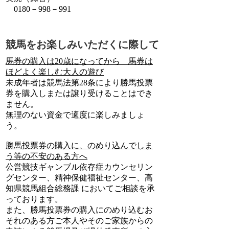
0180－998－991
競馬をお楽しみいただくに際して
馬券の購入は20歳になってから 馬券は
ほどよく楽しむ大人の遊び
未成年者は競馬法第28条により勝馬投票
券を購入しまたは譲り受けることはでき
ません。
無理のない資金で適度に楽しみましょ
う。
勝馬投票券の購入に、のめり込んでしま
う等の不安のある方へ
公営競技ギャンブル依存症カウンセリン
グセンター、精神保健福祉センター、高
知県競馬組合総務課 においてご相談を承
っております。
また、勝馬投票券の購入にのめり込むお
それのある方ご本人やそのご家族からの