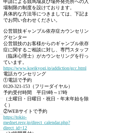
申請による競馬場及び場外発売所への入
場制限の制度を設けております。
具体的な方法等につきましては、下記ま
でお問い合わせください。
公営競技ギャンブル依存症カウンセリン
グセンター
公営競技のお客様からのギャンブル依存
症に関するご相談に対し、専門スタッフ
（臨床心理士）がカウンセリングを行っ
ています。
https://www.koeikyogi.jp/addiction/gcc.html
電話カウンセリング
①電話で予約
0120-321-153（フリーダイヤル）
予約受付時間 平日9時～17時
（土曜日・日曜日・祝日・年末年始を除
く）
②WEBサイトで予約
https://tokio-
mednet.resv.jp/direct_calendar.php?
direct_id=12