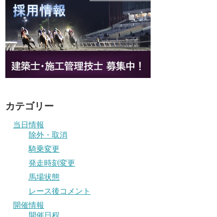
カテゴリー
当日情報
除外・取消
騎乗変更
発走時刻変更
馬場状態
レース後コメント
開催情報
開催日程