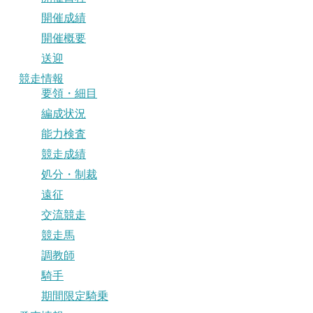
開催成績
開催概要
送迎
競走情報
要領・細目
編成状況
能力検査
競走成績
処分・制裁
遠征
交流競走
競走馬
調教師
騎手
期間限定騎乗