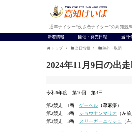
通年ナイター“夜さ恋ナイター”の高知競
新着情報
開催・発売日程
当日
トップ
当日情報
除外・取消
2024年11月9日の出
令和6年度 第10回 第3日
第2競走 1番
ゲーベル
（蕁麻疹）
第2競走 3番
ショウナンマリオ
（左前
第3競走 3番
スリーガーニッシュ
（左