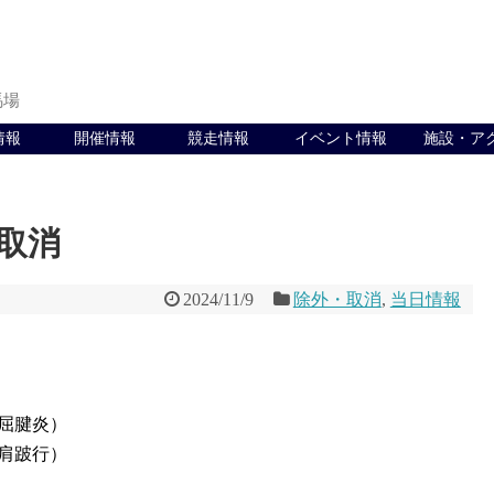
馬場
情報
開催情報
競走情報
イベント情報
施設・ア
走取消
2024/11/9
除外・取消
,
当日情報
屈腱炎）
肩跛行）