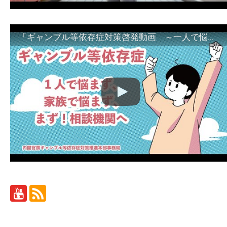
「ギャンブル等依存症対策啓発動画 ～一人で悩まず、家族で悩まず、まず！相談機関へ～」