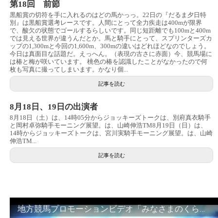
第18回 前節
黒船賞の切符を手に入れるのはどの馬かっっ。22日の『だるま夕日特
別』は黒船賞選考レースです。人間にとって全力疾走は400mが限界
で、酸欠の状態でゴールするらしいです。同じ短距離でも100mと400m
では見える世界が違うんだとか。馬と騎手にとって、スプリンターズカ
ップの1,300mと今回の1,600m、300mの違いはどれほどなのでしょう。
今日は真面目な話題だ。えっへん。（表現の古さに赤面）今、競馬場に
は椿と梅が咲いています。 桃色の椿を認識したことがなかったので何
枚も写真に撮ってしまいます。かなり個...
記事を読む
8月18日、19日の出演者
8月18日（土）は、14時05分からジョッキーズトークは、別府真衣騎手
と岡村卓弥騎手モーニング展望。は、山崎伸浩TM8月19日（日）は、
14時からジョッキーズトークは、宮川実騎手モーニング展望。は、山崎
伸浩TM...
記事を読む
地方競馬プロモーションビデオ「みなさまのくらしのために」30秒篇｜NAR公式