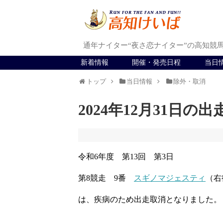
通年ナイター“夜さ恋ナイター”の高知競
新着情報
開催・発売日程
当日
トップ
当日情報
除外・取消
2024年12月31日の
令和6年度 第13回 第3日
第8競走 9番
スギノマジェスティ
（右
は、疾病のため出走取消となりました。