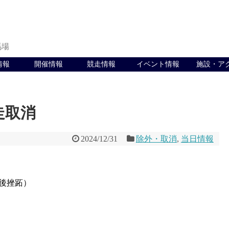
馬場
情報
開催情報
競走情報
イベント情報
施設・ア
出走取消
2024/12/31
除外・取消
,
当日情報
後挫跖）