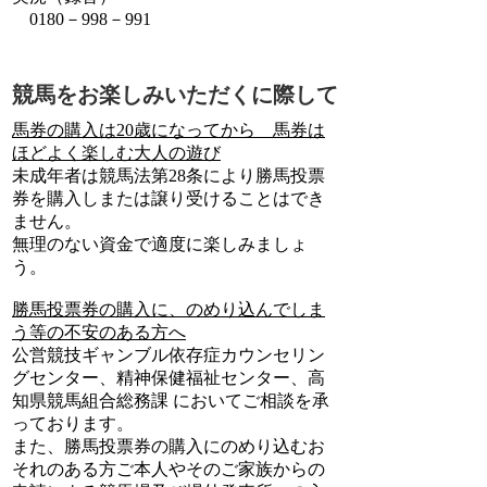
0180－998－991
競馬をお楽しみいただくに際して
馬券の購入は20歳になってから 馬券は
ほどよく楽しむ大人の遊び
未成年者は競馬法第28条により勝馬投票
券を購入しまたは譲り受けることはでき
ません。
無理のない資金で適度に楽しみましょ
う。
勝馬投票券の購入に、のめり込んでしま
う等の不安のある方へ
公営競技ギャンブル依存症カウンセリン
グセンター、精神保健福祉センター、高
知県競馬組合総務課 においてご相談を承
っております。
また、勝馬投票券の購入にのめり込むお
それのある方ご本人やそのご家族からの