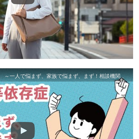
「ギャンブル等依存症対策啓発動画 ～一人で悩まず、家族で悩まず、まず！相談機関へ～」