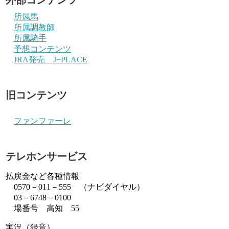
所属馬
所属調教師
所属騎手
予想コンテンツ
JRA発売 J−PLACE
旧コンテンツ
ファンファーレ
テレホンサービス
払戻金など各種情報
0570－011－555 （ナビダイヤル）
03－6748－0100
場番号 高知 55
実況（録音）