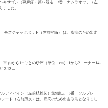
7番 ヘキサゴン（蕁麻疹）第12競走 3番 ナムラオウテ（左
りました。
1番 モズジャックポット（左前挫跖） は、疾病のため出走
状態 重 内から1mごとの砂圧（単位：cm） 1から2コーナー14-
-12-12 ...
番 アルディバイン（左前肢挫跖）第9競走 6番 ソルプレー
プロシード（右前蹄炎）は、疾病のため出走取消となりまし