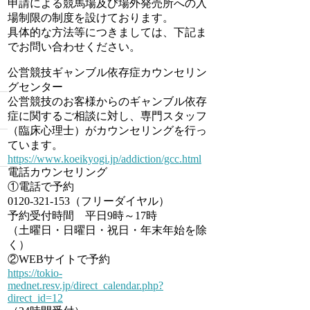
申請による競馬場及び場外発売所への入
場制限の制度を設けております。
具体的な方法等につきましては、下記ま
でお問い合わせください。
公営競技ギャンブル依存症カウンセリン
グセンター
公営競技のお客様からのギャンブル依存
症に関するご相談に対し、専門スタッフ
（臨床心理士）がカウンセリングを行っ
ています。
https://www.koeikyogi.jp/addiction/gcc.html
電話カウンセリング
①電話で予約
0120-321-153（フリーダイヤル）
予約受付時間 平日9時～17時
（土曜日・日曜日・祝日・年末年始を除
く）
②WEBサイトで予約
https://tokio-
mednet.resv.jp/direct_calendar.php?
direct_id=12