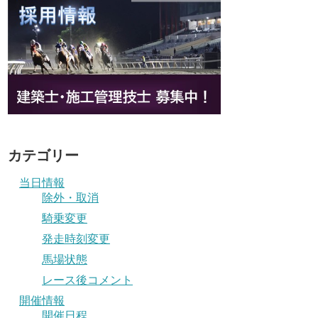
カテゴリー
当日情報
除外・取消
騎乗変更
発走時刻変更
馬場状態
レース後コメント
開催情報
開催日程