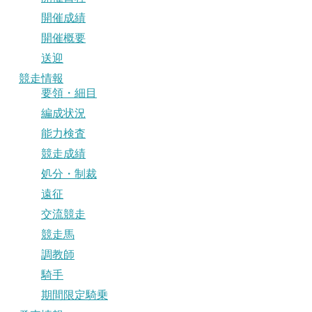
開催成績
開催概要
送迎
競走情報
要領・細目
編成状況
能力検査
競走成績
処分・制裁
遠征
交流競走
競走馬
調教師
騎手
期間限定騎乗