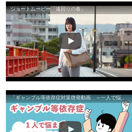
ショートムービー「遠回りの春」
「ギャンブル等依存症対策啓発動画 ～一人で悩まず、家族で悩まず、まず！相談機関へ～」