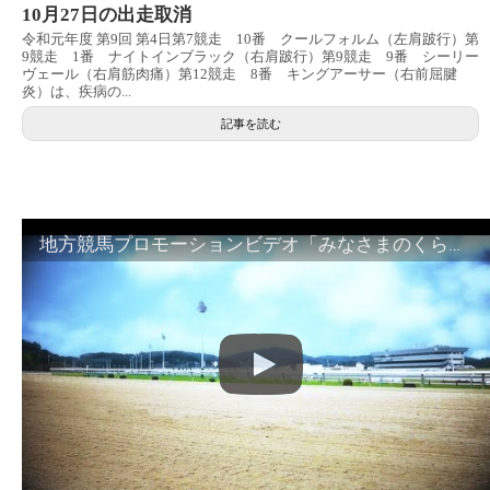
10月27日の出走取消
令和元年度 第9回 第4日第7競走 10番 クールフォルム（左肩跛行）第
9競走 1番 ナイトインブラック（右肩跛行）第9競走 9番 シーリー
ヴェール（右肩筋肉痛）第12競走 8番 キングアーサー（右前屈腱
炎）は、疾病の...
記事を読む
地方競馬プロモーションビデオ「みなさまのくらしのために」30秒篇｜NAR公式