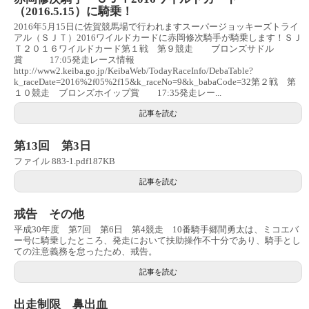
（2016.5.15）に騎乗！
2016年5月15日に佐賀競馬場で行われますスーパージョッキーズトライ
アル（ＳＪＴ）2016ワイルドカードに赤岡修次騎手が騎乗します！ＳＪ
Ｔ２０１６ワイルドカード第１戦 第９競走 ブロンズサドル
賞 17:05発走レース情報
http://www2.keiba.go.jp/KeibaWeb/TodayRaceInfo/DebaTable?
k_raceDate=2016%2f05%2f15&k_raceNo=9&k_babaCode=32第２戦 第
１０競走 ブロンズホイップ賞 17:35発走レー...
記事を読む
第13回 第3日
ファイル 883-1.pdf187KB
記事を読む
戒告 その他
平成30年度 第7回 第6日 第4競走 10番騎手郷間勇太は、ミコエバ
ー号に騎乗したところ、発走において扶助操作不十分であり、騎手とし
ての注意義務を怠ったため、戒告。
記事を読む
出走制限 鼻出血