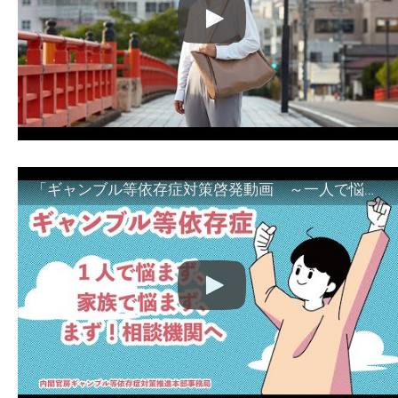
「ギャンブル等依存症対策啓発動画 ～一人で悩まず、家族で悩まず、まず！相談機関へ～」