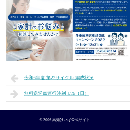
令和6年度 第22サイクル 編成状況
無料送迎車運行時刻 1/26（日）
© 2006
高知けいば公式サイト
.