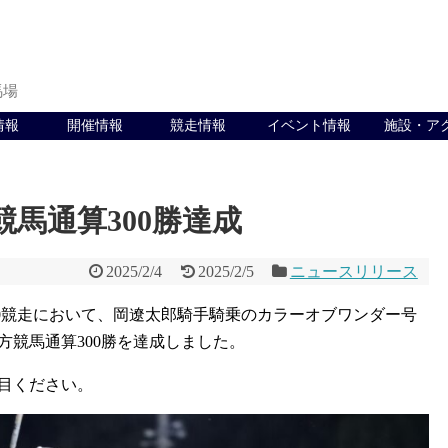
馬場
情報
開催情報
競走情報
イベント情報
施設・ア
競馬通算300勝達成
2025/2/4
2025/2/5
ニュースリリース
第10競走において、岡遼太郎騎手騎乗のカラーオブワンダー号
競馬通算300勝を達成しました。
目ください。