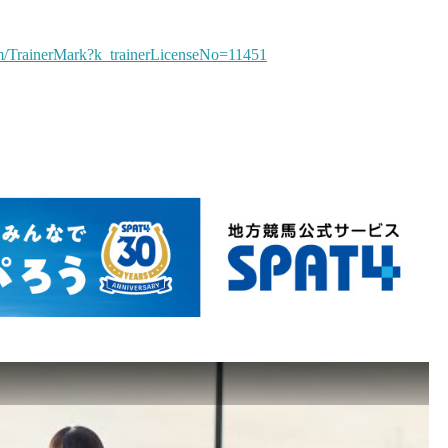
m/TrainerMark?k_trainerLicenseNo=11451