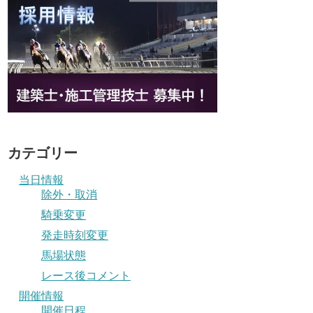
カテゴリー
当日情報
除外・取消
騎乗変更
発走時刻変更
馬場状態
レース後コメント
開催情報
開催日程