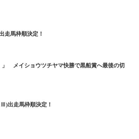
出走馬枠順決定！
）」 メイショウツチヤマ快勝で黒船賞へ最後の切
pnⅢ)出走馬枠順決定！