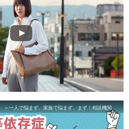
「ギャンブル等依存症対策啓発動画 ～一人で悩まず、家族で悩まず、まず！相談機関へ～」