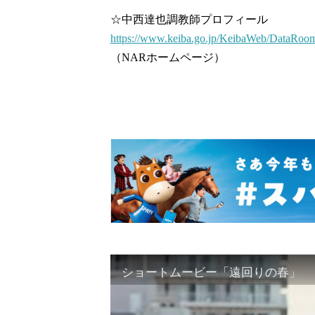
☆中西達也調教師プロフィール
https://www.keiba.go.jp/KeibaWeb/DataRoo
（NARホームページ）
ショートムービー「遠回りの春」