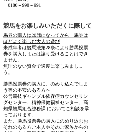
0180－998－991
競馬をお楽しみいただくに際して
馬券の購入は20歳になってから 馬券は
ほどよく楽しむ大人の遊び
未成年者は競馬法第28条により勝馬投票
券を購入しまたは譲り受けることはでき
ません。
無理のない資金で適度に楽しみましょ
う。
勝馬投票券の購入に、のめり込んでしま
う等の不安のある方へ
公営競技ギャンブル依存症カウンセリン
グセンター、精神保健福祉センター、高
知県競馬組合総務課 においてご相談を承
っております。
また、勝馬投票券の購入にのめり込むお
それのある方ご本人やそのご家族からの