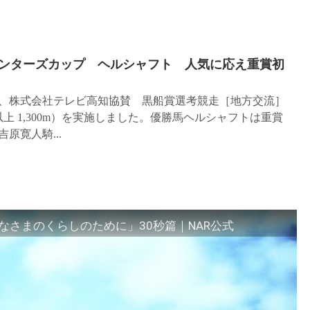
リンターズカップ ヘルシャフト 人気に応え重賞初
日］、株式会社テレビ高知協賛 黒船賞選考競走［地方交流］
上 1,300m）を実施しました。優勝馬ヘルシャフトは重賞
原寛人騎...
さまのくらしのために」30秒篇｜NAR公式