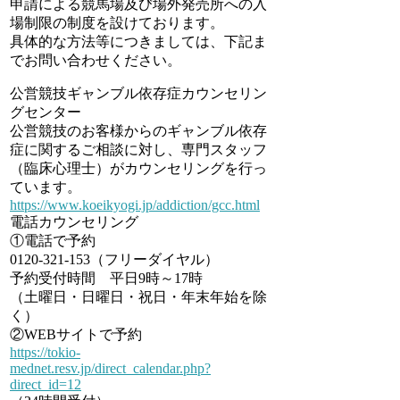
申請による競馬場及び場外発売所への入
場制限の制度を設けております。
具体的な方法等につきましては、下記ま
でお問い合わせください。
公営競技ギャンブル依存症カウンセリン
グセンター
公営競技のお客様からのギャンブル依存
症に関するご相談に対し、専門スタッフ
（臨床心理士）がカウンセリングを行っ
ています。
https://www.koeikyogi.jp/addiction/gcc.html
電話カウンセリング
①電話で予約
0120-321-153（フリーダイヤル）
予約受付時間 平日9時～17時
（土曜日・日曜日・祝日・年末年始を除
く）
②WEBサイトで予約
https://tokio-
mednet.resv.jp/direct_calendar.php?
direct_id=12