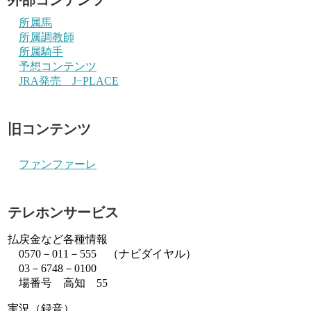
所属馬
所属調教師
所属騎手
予想コンテンツ
JRA発売 J−PLACE
旧コンテンツ
ファンファーレ
テレホンサービス
払戻金など各種情報
0570－011－555 （ナビダイヤル）
03－6748－0100
場番号 高知 55
実況（録音）