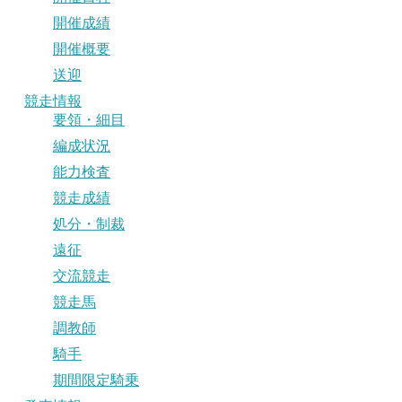
開催成績
開催概要
送迎
競走情報
要領・細目
編成状況
能力検査
競走成績
処分・制裁
遠征
交流競走
競走馬
調教師
騎手
期間限定騎乗