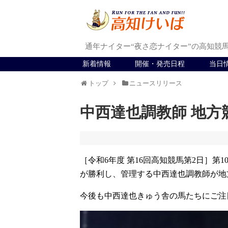
通年ナイター“夜さ恋ナイター”の高知競
新着情報
開催・発売日程
当日
トップ
ニュースリリース
中西達也調教師 地方
［令和6年度 第16回高知競馬第2日］
が勝利し、管理する中西達也調教師が地方
今後も中西達也きゅう舎の馬たちにご注