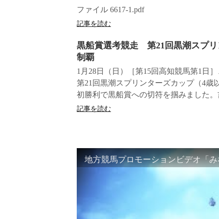
ファイル 6617-1.pdf
記事を読む
黒船賞選考競走 第21回黒潮スプ
制覇
1月28日（日）［第15回高知競馬第1
第21回黒潮スプリンターズカップ（4歳以
初勝利で黒船賞への切符を掴みました。吉
記事を読む
地方競馬プロモーションビデオ「みな