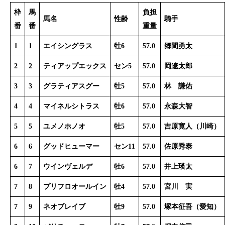
枠
馬
負担
馬名
性齢
騎手
番
番
重量
1
1
エイシングラス
牡6
57.0
郷間勇太
2
2
ティアップエックス
セン5
57.0
岡遼太郎
3
3
グラティアスグー
牡5
57.0
林 謙佑
4
4
マイネルシトラス
牡6
57.0
永森大智
5
5
ユメノホノオ
牡5
57.0
吉原寛人（川崎）
6
6
グッドヒューマー
セン11
57.0
佐原秀泰
6
7
ウインヴェルデ
牡6
57.0
井上瑛太
7
8
プリフロオールイン
牡4
57.0
宮川 実
7
9
ネオブレイブ
牡9
57.0
塚本征吾（愛知）