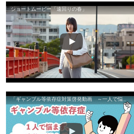
ショートムービー「遠回りの春」
「ギャンブル等依存症対策啓発動画 ～一人で悩まず、家族で悩まず、まず！相談機関へ～」