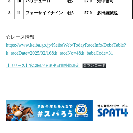
8
10
バリチューロ
牡7
57.0
畑中信司
8
11
フォーサイドナイン
牡5
57.0
多田羅誠也
☆レース情報
https://www.keiba.go.jp/KeibaWeb/TodayRaceInfo/DebaTable?
k_raceDate=2025/02/16&k_raceNo=4&k_babaCode=31
【リリース】第12回だるま夕日賞枠順決定
ダウンロード