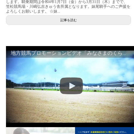
します。騎乗期間は令和4年1月7日（金）から3月31日（木）までで、
笠松競馬場・川嶋弘吉きゅう舎所属となります。妹尾騎手へのご声援を
よろしくお願いします。 ☆妹...
記事を読む
地方競馬プロモーションビデオ「みなさまのくらしのために」30秒篇｜NAR公式