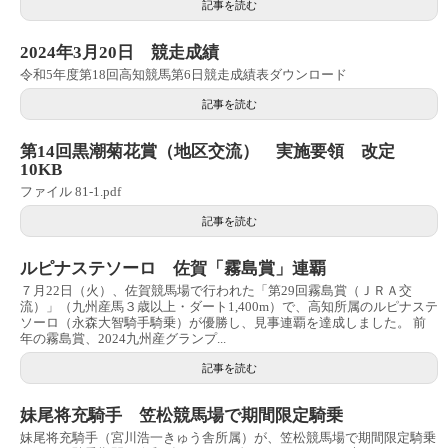
記事を読む
2024年3月20日 競走成績
令和5年度第18回高知競馬第6日競走成績表ダウンロード
記事を読む
第14回黒潮菊花賞（地区交流） 実施要領 改定
10KB
ファイル 81-1.pdf
記事を読む
ルピナステソーロ 佐賀「霧島賞」連覇
７月22日（火）、佐賀競馬場で行われた「第29回霧島賞（ＪＲＡ交
流）」（九州産馬３歳以上・ダート1,400m）で、高知所属のルピナステ
ソーロ（永森大智騎手騎乗）が優勝し、見事連覇を達成しました。 前
年の霧島賞、2024九州産グランプ...
記事を読む
妹尾将充騎手 笠松競馬場で期間限定騎乗
妹尾将充騎手（宮川浩一きゅう舎所属）が、笠松競馬場で期間限定騎乗