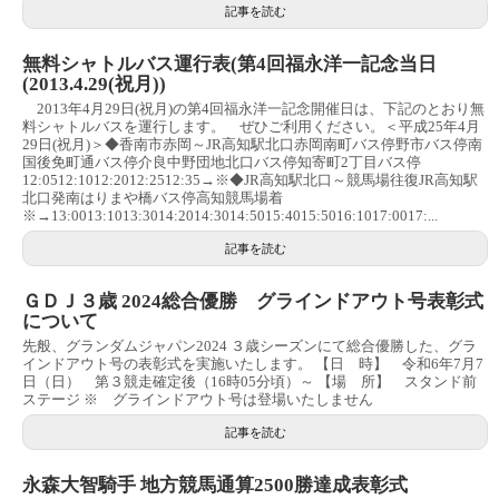
記事を読む
無料シャトルバス運行表(第4回福永洋一記念当日
(2013.4.29(祝月))
2013年4月29日(祝月)の第4回福永洋一記念開催日は、下記のとおり無
料シャトルバスを運行します。 ぜひご利用ください。＜平成25年4月
29日(祝月)＞◆香南市赤岡～JR高知駅北口赤岡南町バス停野市バス停南
国後免町通バス停介良中野団地北口バス停知寄町2丁目バス停
12:0512:1012:2012:2512:35→※◆JR高知駅北口～競馬場往復JR高知駅
北口発南はりまや橋バス停高知競馬場着
※→13:0013:1013:3014:2014:3014:5015:4015:5016:1017:0017:...
記事を読む
ＧＤＪ３歳 2024総合優勝 グラインドアウト号表彰式
について
先般、グランダムジャパン2024 ３歳シーズンにて総合優勝した、グラ
インドアウト号の表彰式を実施いたします。 【日 時】 令和6年7月7
日（日） 第３競走確定後（16時05分頃）～ 【場 所】 スタンド前
ステージ ※ グラインドアウト号は登場いたしません
記事を読む
永森大智騎手 地方競馬通算2500勝達成表彰式