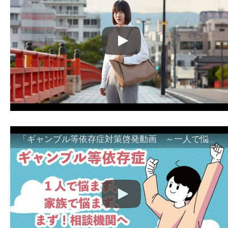
「ギャンブル等依存症対策啓発動画 ～一人で悩まず、家族で悩まず、まず！相談機関へ～」