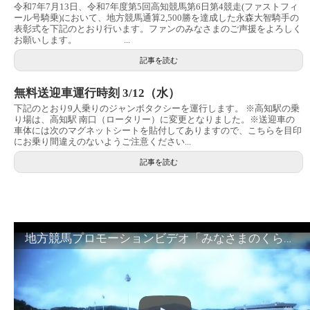
令和7年7月13日、令和7年度第5回高知競馬第6日第4競走(ファストフィ
ール号騎乗)において、地方競馬通算2,500勝を達成した永森大智騎手の
表彰式を下記のとおり行います。ファンのみなさまのご声援をよろしく
お願いします。 ...
記事を読む
無料送迎車運行時刻 3/12（水）
下記のとおり9人乗りのジャンボタクシーを運行します。 ※高知駅の乗
り場は、高知駅 南口（ロータリー）に変更となりました。※送迎車の
車体には次のマグネットシートを貼付してありますので、こちらを目印
にお乗り間違えのないようご注意ください...
記事を読む
地方競馬プロモーションビデオ「みなさまのくらしのために」30秒篇｜NAR公式