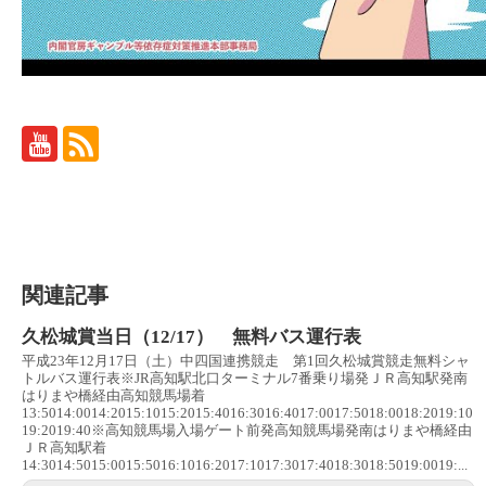
関連記事
久松城賞当日（12/17） 無料バス運行表
平成23年12月17日（土）中四国連携競走 第1回久松城賞競走無料シャ
トルバス運行表※JR高知駅北口ターミナル7番乗り場発ＪＲ高知駅発南
はりまや橋経由高知競馬場着
13:5014:0014:2015:1015:2015:4016:3016:4017:0017:5018:0018:2019:10
19:2019:40※高知競馬場入場ゲート前発高知競馬場発南はりまや橋経由
ＪＲ高知駅着
14:3014:5015:0015:5016:1016:2017:1017:3017:4018:3018:5019:0019:...