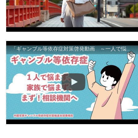
「ギャンブル等依存症対策啓発動画 ～一人で悩まず、家族で悩まず、まず！相談機関へ～」