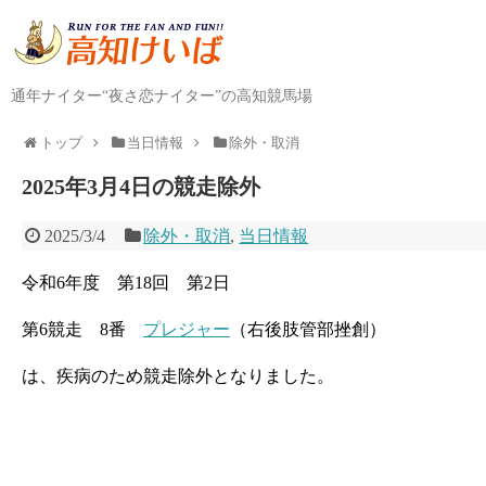
通年ナイター“夜さ恋ナイター”の高知競馬場
トップ
当日情報
除外・取消
2025年3月4日の競走除外
2025/3/4
除外・取消
,
当日情報
令和6年度 第18回 第2日
第6競走 8番
プレジャー
（右後肢管部挫創）
は、疾病のため競走除外となりました。