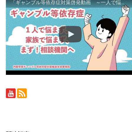
「ギャンブル等依存症対策啓発動画 ～一人で悩まず、家族で悩まず、まず！相談機関へ～」