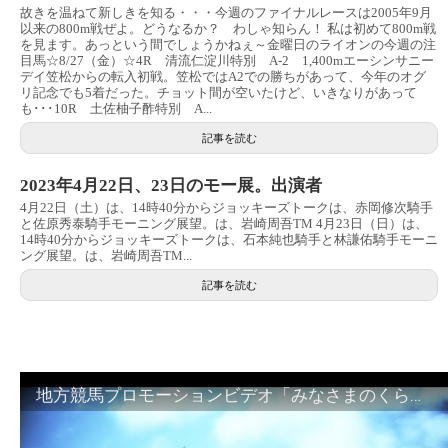
故きを温ねて新しきを知る・・・今週のファイナルレースは2005年9月
以来の800m戦ぜよ。どうなるか？ わしゃ知らん！ 私は初めて800m戦
を見ます。あっという間でしょうかねぇ～金曜日のライオンの今週の注
目馬☆8/27（金）☆4R 清流仁淀川特別 A-2 1,400mエーシンサニー
デイ笠松からの転入初戦。笠松ではA2での勝ちがあって、今年のオグ
リ記念でも5着だった。チョット間が空いたけど、いきなりがあって
も･･･10R 土佐柚子酢特別 A...
記事を読む
2023年4月22日、23日のモー展。出演者
4月22日（土）は、14時40分からジョッキーズトークは、赤岡修次騎手
と佐原秀泰騎手モーニング展望。は、岩崎周吾TM 4月23日（日）は、
14時40分からジョッキーズトークは、石本純也騎手と林謙佑騎手モーニ
ング展望。は、岩崎周吾TM...
記事を読む
地方競馬プロモーションビデオ「みなさまのくらしのために」30秒篇｜NAR公式