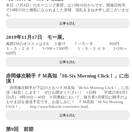
本日（7月4日）のモーニング展望。は15時10分からです。開催日程等
で14時35分と御覧になられました皆様、混乱をまねき申し訳ございませ
ん。
記事を読む
2019年11月17日 モー展。
風間TMのオススメは６R ３連ﾌｸ １－５－８ 900円
１－５－２.６.７ 3×500＝1500円 １－５－３.４.９ 3×200＝
600円
記事を読む
赤岡修次騎手 ＦＭ高知「Hi-Six Morning Click！」に出
演！
赤岡修次騎手が下記のとおりＦＭ高知「Hi-Six Morning Click！」に出
演（録音）します！ ぜひお聞きください！ ○日時 平成25年8月5
日(月) 9時30分～40分 ※同番組において、毎月第1月曜日に騎手のよ
もやま話を放送予定です。お楽しみに！ ＦＭ高知「Hi-Six Morning
Click！」 http://www.fmkochi.com/index.html...
記事を読む
第9回 前節