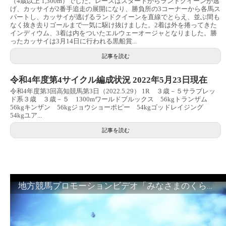
（4歳以上 1,300m）でした。レースはスタートからランドクイーンが逃
げ、カッサイが2番手追走の展開になり、勝負所の3コーナーから各馬ス
パートし、カッサイが逃げるランドクイーンを直線でとらえ、並ぶ間も
なく抜き去りゴールまで一気に駆け抜けました。2着は外を捲ってきた
インディウム、3着は内をついたエルウェーオージャとなりました。勝
ったカッサイは3月14日に行われる黒船賞...
記事を読む
令和4年度第4サイクル編成状況 2022年5月23日現在
令和4年度第3回高知競馬第3日（2022.5.29） 1R ３歳－５サラブレッ
ド系３歳 ３歳－５ 1300mワールドブルックス 56kgトランザム
56kgキンザン 56kgジョウショーポピー 54kgゴッドレイジング
54kgユア...
記事を読む
地方競馬プロモーションビデオ「みなさまのくらしのために」30秒篇｜NAR公式