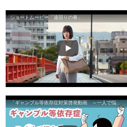
ショートムービー「遠回りの春」
「ギャンブル等依存症対策啓発動画 ～一人で悩まず、家族で悩まず、まず！相談機関へ～」