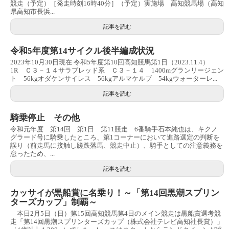
競走（予定）［発走時刻16時40分］（予定）実施場 高知競馬場（高知
県高知市長浜...
記事を読む
令和5年度第14サイクル後半編成状況
2023年10月30日現在 令和5年度第10回高知競馬第1日（2023.11.4）
1R Ｃ３－１４サラブレッド系 Ｃ３－１４ 1400mグランリージェン
ト 56kgオダケンサイレス 56kgアルマケルブ 54kgウォーターレ...
記事を読む
騎乗停止 その他
令和元年度 第14回 第1日 第11競走 6番騎手石本純也は、キクノ
グラード号に騎乗したところ、第1コーナーにおいて進路選定の判断を
誤り（前走馬に接触し蹉跌落馬、競走中止）、騎手としての注意義務を
怠ったため、...
記事を読む
カッサイが黒船賞に名乗り！～「第14回黒潮スプリン
ターズカップ」制覇～
本日2月5日（日）第15回高知競馬第4日のメイン競走は黒船賞選考競
走「第14回黒潮スプリンターズカップ（株式会社テレビ高知社長賞）」