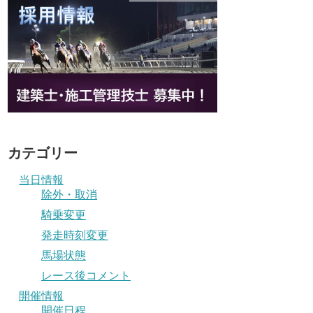
カテゴリー
当日情報
除外・取消
騎乗変更
発走時刻変更
馬場状態
レース後コメント
開催情報
開催日程