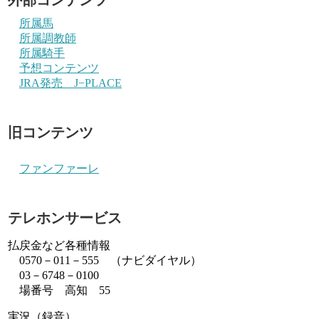
所属馬
所属調教師
所属騎手
予想コンテンツ
JRA発売 J−PLACE
旧コンテンツ
ファンファーレ
テレホンサービス
払戻金など各種情報
0570－011－555 （ナビダイヤル）
03－6748－0100
場番号 高知 55
実況（録音）