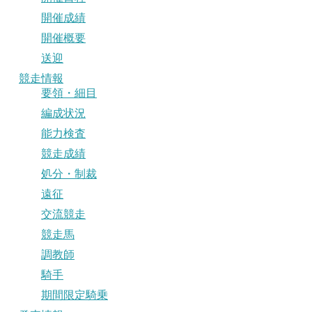
開催成績
開催概要
送迎
競走情報
要領・細目
編成状況
能力検査
競走成績
処分・制裁
遠征
交流競走
競走馬
調教師
騎手
期間限定騎乗