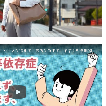
「ギャンブル等依存症対策啓発動画 ～一人で悩まず、家族で悩まず、まず！相談機関へ～」