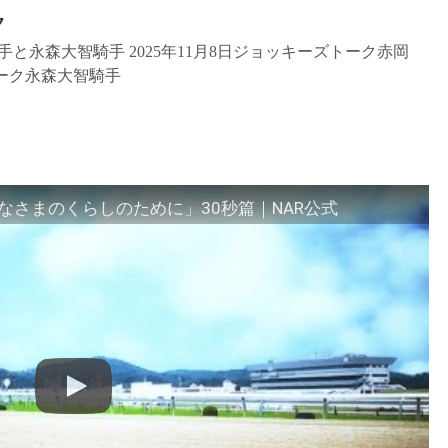
ク
と永森大智騎手 2025年11月8日ジョッキーズトーク赤岡
トーク永森大智騎手
さまのくらしのために」30秒篇｜NAR公式