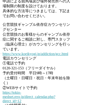
申請による競馬場及び場外発売所への入
場制限の制度を設けております。
具体的な方法等につきましては、下記ま
でお問い合わせください。
公営競技ギャンブル依存症カウンセリン
グセンター
公営競技のお客様からのギャンブル依存
症に関するご相談に対し、専門スタッフ
（臨床心理士）がカウンセリングを行っ
ています。
https://www.koeikyogi.jp/addiction/gcc.html
電話カウンセリング
①電話で予約
0120-321-153（フリーダイヤル）
予約受付時間 平日9時～17時
（土曜日・日曜日・祝日・年末年始を除
く）
②WEBサイトで予約
https://tokio-
mednet.resv.jp/direct_calendar.php?
direct_id=12