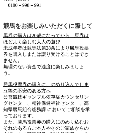
0180－998－991
競馬をお楽しみいただくに際して
馬券の購入は20歳になってから 馬券は
ほどよく楽しむ大人の遊び
未成年者は競馬法第28条により勝馬投票
券を購入しまたは譲り受けることはでき
ません。
無理のない資金で適度に楽しみましょ
う。
勝馬投票券の購入に、のめり込んでしま
う等の不安のある方へ
公営競技ギャンブル依存症カウンセリン
グセンター、精神保健福祉センター、高
知県競馬組合総務課 においてご相談を承
っております。
また、勝馬投票券の購入にのめり込むお
それのある方ご本人やそのご家族からの