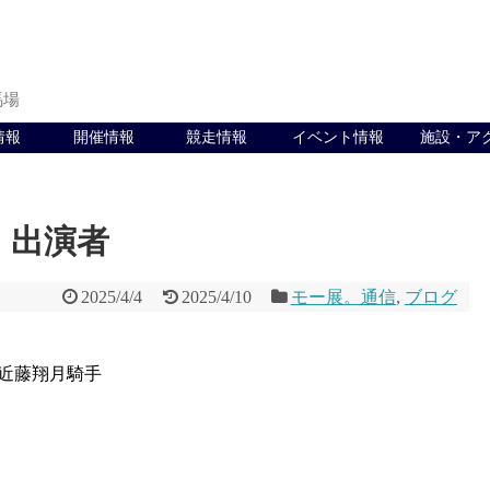
馬場
情報
開催情報
競走情報
イベント情報
施設・ア
展。出演者
2025/4/4
2025/4/10
モー展。通信
,
ブログ
近藤翔月騎手