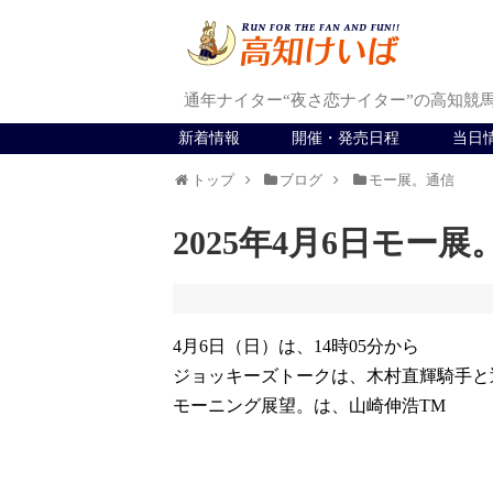
通年ナイター“夜さ恋ナイター”の高知競
新着情報
開催・発売日程
当日
トップ
ブログ
モー展。通信
2025年4月6日モー
4月6日（日）は、14時05分から
ジョッキーズトークは、木村直輝騎手と
モーニング展望。は、山崎伸浩TM