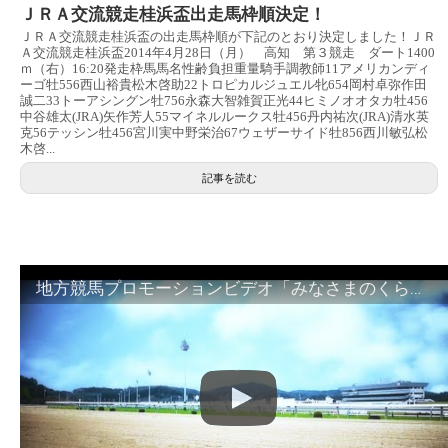
ＪＲＡ交流競走桂浜盃出走馬枠順決定！
ＪＲＡ交流競走桂浜盃の出走馬枠順が下記のとおり決定しました！ＪＲ
Ａ交流競走桂浜盃2014年4月28日（月） 高知 第３競走 ダート1400
ｍ（右）16:20発走枠馬馬名性齢負担重量騎手調教師11アメリカンディ
ーゴ牡556西山裕貴松木啓助22トロピカルジュエル牝654岡村卓弥作田
誠二33トーアシングン牡756永森大智雑賀正光44ヒミノオオタカ牡456
中谷雄太(JRA)矢作芳人55マイネルルークス牡456丹内祐次(JRA)清水英
克56テッシン牡456宮川実中野栄治67ウェザーサイド牡856西川敏弘松
木啓...
記事を読む
地方競馬プロモーションビデオ「みなさまのくらしのために」30秒篇｜NAR公式