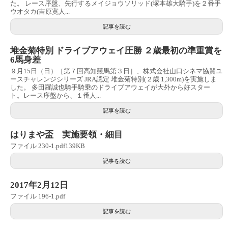
た。 レース序盤、先行するメイジョウソリッド(塚本雄大騎手)を２番手
ウオタカ(吉原寛人...
記事を読む
堆金菊特別 ドライブアウェイ圧勝 ２歳最初の準重賞を
6馬身差
９月15日（日）［第７回高知競馬第３日］、株式会社山口シネマ協賛ユ
ースチャレンジシリーズ JRA認定 堆金菊特別(２歳 1,300m)を実施しま
した。 多田羅誠也騎手騎乗のドライブアウェイが大外から好スター
ト。レース序盤から、１番人...
記事を読む
はりまや盃 実施要領・細目
ファイル 230-1.pdf139KB
記事を読む
2017年2月12日
ファイル 196-1.pdf
記事を読む