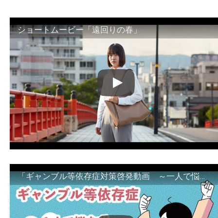
ショートムービー「遠回りの春」
「ギャンブル等依存症対策啓発動画 ～一人で悩まず、家族で悩まず、まず！相談機関へ～」