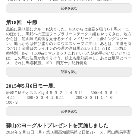
記事を読む
第18回 中節
黒船に乗り組むクルーも決まった。JRAからは連覇を狙うGⅠ馬スーニ
のほかに、黒船への王道フェブラリーステークス組もやってきた。地方
からは、短距離で真価を見せるナイキマドリード、古豪キングスゾー
ン。地元からは伸び盛りのナロウエスケープに注目。あとは、出港を待
つだけ！金曜日のライオンの今週の注目馬☆3/5（土）☆1R 土佐はし
拳特別 B-2 1,600mロマンタッチこれといった決め手がいないときに
は、この馬に注目が集まりそう。鞍上も絶好調やし。あとは展開とペー
ス、それに馬場状態。10R 四万十川紀行特別...
記事を読む
2015年5月6日モー展。
岩崎ＴＭのオススメは４Ｒ ３-２-１.４.６.11 300×４ ３-６-１.
４.11 300×３ ３-４-１.６.11 200×３ ３-11-１.４.６
100×３
記事を読む
蒜山のヨーグルトプレゼントを実施しました
2024年２月12日（月）第16回高知競馬第２日第2レース、岡山県馬事畜