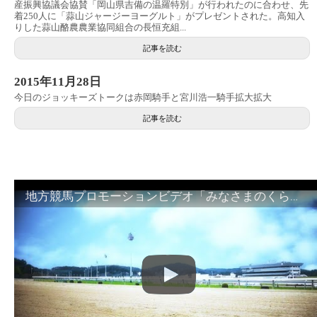
産振興協議会協賛「岡山県吉備の温羅特別」が行われたのに合わせ、先
着250人に「蒜山ジャージーヨーグルト」がプレゼントされた。高知入
りした蒜山酪農農業協同組合の長恒充組...
記事を読む
2015年11月28日
今日のジョッキーズトークは赤岡騎手と宮川浩一騎手拡大拡大
記事を読む
地方競馬プロモーションビデオ「みなさまのくらしのために」30秒篇｜NAR公式