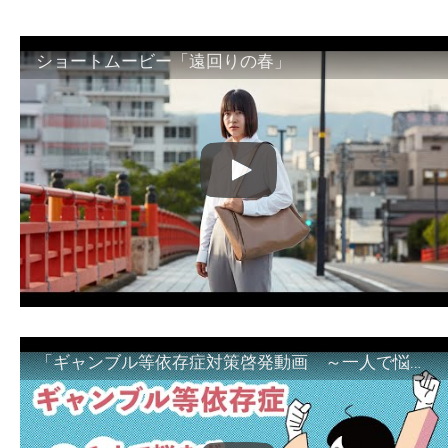
ショートムービー「遠回りの春」
「ギャンブル等依存症対策啓発動画 ～一人で悩まず、家族で悩まず、まず！相談機関へ～」