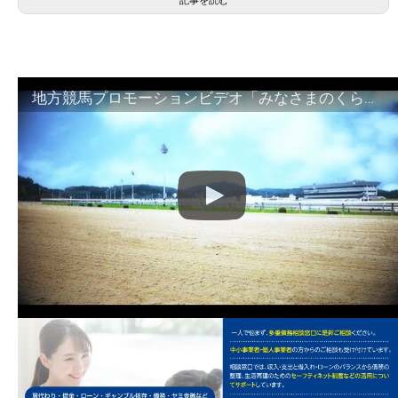
地方競馬プロモーションビデオ「みなさまのくらしのために」30秒篇｜NAR公式