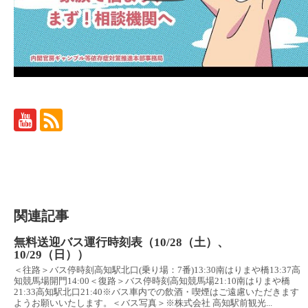
関連記事
無料送迎バス運行時刻表（10/28（土）、
10/29（日））
＜往路＞バス停時刻高知駅北口(乗り場：7番)13:30南はりまや橋13:37高
知競馬場開門14:00＜復路＞バス停時刻高知競馬場21:10南はりまや橋
21:33高知駅北口21:40※バス車内での飲酒・喫煙はご遠慮いただきます
ようお願いいたします。＜バス写真＞※株式会社 高知駅前観光...