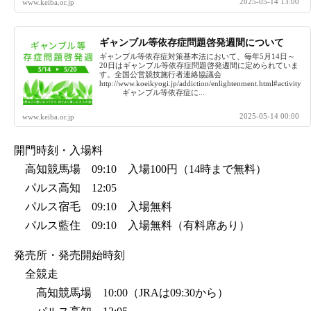
2025-05-14 13:00
www.keiba.or.jp
ギャンブル等依存症問題啓発週間について
ギャンブル等依存症対策基本法において、毎年5月14日～
20日はギャンブル等依存症問題啓発週間に定められていま
す。全国公営競技施行者連絡協議会
http://www.koeikyogi.jp/addiction/enlightenment.html#activity
ギャンブル等依存症に...
2025-05-14 00:00
www.keiba.or.jp
開門時刻・入場料
高知競馬場 09:10 入場100円（14時まで無料）
パルス高知 12:05
パルス宿毛 09:10 入場無料
パルス藍住 09:10 入場無料（有料席あり）
発売所・発売開始時刻
全競走
高知競馬場 10:00（JRAは09:30から）