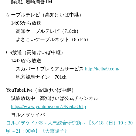
解説は岩崎周吾TM
ケーブルテレビ（高知けいば中継）
14:05から放送
高知ケーブルテレビ（718ch）
よさこいケーブルネット（851ch）
CS放送（高知けいば中継）
14:00から放送
スカパー！プレミアムサービス
http://keiba9.com/
地方競馬ナイン 701ch
YouTubeLive（高知けいば中継）
試験放送中 高知けいば公式チャンネル
https://www.youtube.com/c/KeibaOrJp
ヨルノヲケイバ
ヨルノヲケイバS～大恵総合研究所～【5／18（日）19：30
頃～21：00頃】《大恵陽子》