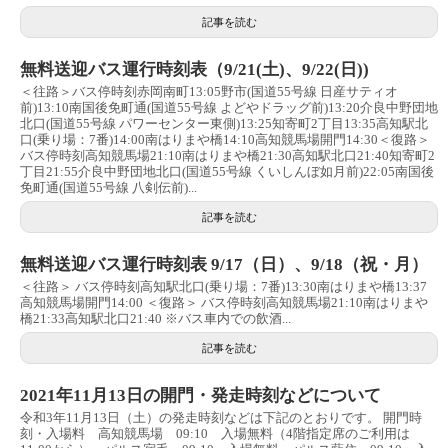
記事を読む
無料送迎バス運行時刻表（9/21(土)、9/22(日))
＜往路＞バス停時刻赤岡南町13:05野市(国道55号線 日産サティオ
前)13:10南国後免町通(国道55号線 よどやドラッグ前)13:20介良中野団地
北口(国道55号線 パワーセンター東側)13:25知寄町2丁目13:35高知駅北
口(乗り場：7番)14:00南はりまや橋14:10高知競馬場開門14:30＜復路＞
バス停時刻高知競馬場21:10南はりまや橋21:30高知駅北口21:40知寄町2
丁目21:55介良中野団地北口(国道55号線 くいしんぼ如月前)22:05南国後
免町通(国道55号線 八剣伝前)...
記事を読む
無料送迎バス運行時刻表 9/17（日）、9/18（祝・月）
＜往路＞ バス停時刻高知駅北口(乗り場：7番)13:30南はりまや橋13:37
高知競馬場開門14:00 ＜復路＞ バス停時刻高知競馬場21:10南はりまや
橋21:33高知駅北口21:40 ※バス車内での飲酒...
記事を読む
2021年11月13日の開門・発走時刻などについて
令和3年11月13日（土）の発走時刻などは下記のとおりです。 開門時
刻・入場料 高知競馬場 09:10 入場無料（4階指定席のご利用は