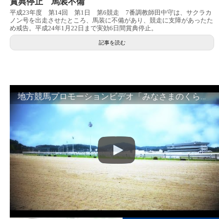
賞典停止 馬装不備
平成23年度 第14回 第1日 第6競走 7番調教師田中守は、サクラカ
ノン号を出走させたところ、馬装に不備があり、競走に支障があったた
め戒告。平成24年1月22日まで実効6日間賞典停止。
記事を読む
地方競馬プロモーションビデオ「みなさまのくらしのために」30秒篇｜NAR公式