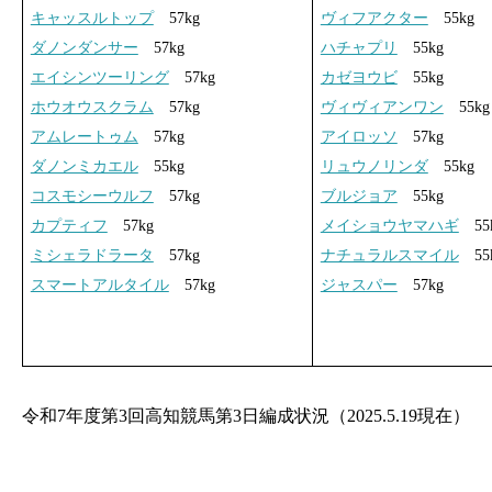
キャッスルトップ
57kg
ヴィフアクター
55kg
ダノンダンサー
57kg
ハチャプリ
55kg
エイシンツーリング
57kg
カゼヨウビ
55kg
ホウオウスクラム
57kg
ヴィヴィアンワン
55kg
アムレートゥム
57kg
アイロッソ
57kg
ダノンミカエル
55kg
リュウノリンダ
55kg
コスモシーウルフ
57kg
ブルジョア
55kg
カプティフ
57kg
メイショウヤマハギ
55
ミシェラドラータ
57kg
ナチュラルスマイル
55
スマートアルタイル
57kg
ジャスパー
57kg
令和7年度第3回高知競馬第3日編成状況（2025.5.19現在）