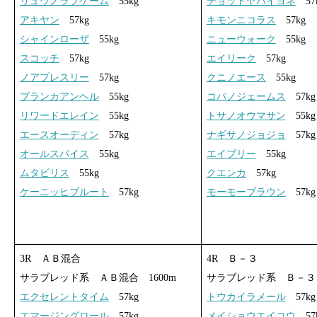
リュウノラブゲーム
55kg
チョットヤバイヨネ
57
アキヤン
57kg
キモンニコラス
57kg
シャインローザ
55kg
ニューウォーク
55kg
スコッチ
57kg
エイリーク
57kg
ノアプレスリー
57kg
クニノエース
55kg
ブランカアンヘル
55kg
コパノジェームス
57kg
リワードエレイン
55kg
トサノオウマサン
55kg
エースオーディン
57kg
ナギサノジョジョ
57kg
オールスパイス
55kg
エイブリー
55kg
ムタビリス
55kg
クエンカ
57kg
ケーニッヒブルート
57kg
モーモーブラウン
57kg
3R ＡＢ混合
4R Ｂ－３
サラブレッド系 ＡＢ混合 1600m
サラブレッド系 Ｂ－３ 
エクセレントタイム
57kg
トウカイラメール
57kg
エマージングロール
57kg
メイショウエイコウ
57