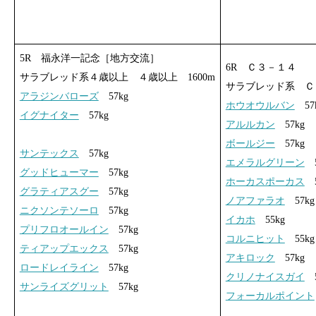
5R 福永洋一記念［地方交流］
6R Ｃ３－１４
サラブレッド系４歳以上 ４歳以上 1600m
サラブレッド系 Ｃ３
アラジンバローズ
57kg
ホウオウルバン
57
イグナイター
57kg
アルルカン
57kg
ボールジー
57kg
サンテックス
57kg
エメラルグリーン
5
グッドヒューマー
57kg
ホーカスポーカス
5
グラティアスグー
57kg
ノアファラオ
57kg
ニクソンテソーロ
57kg
イカホ
55kg
プリフロオールイン
57kg
コルニヒット
55kg
ティアップエックス
57kg
アキロック
57kg
ロードレイライン
57kg
クリノナイスガイ
5
サンライズグリット
57kg
フォーカルポイント