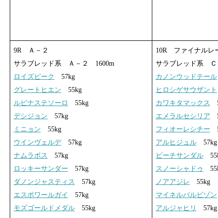
9R Ａ－２
10R ファイナルレ
サラブレッド系 Ａ－２ 1600m
サラブレッド系 Ｃ３
ロイズピーク
57kg
カノンウッドテール
グレートヒエン
55kg
ヒロシゲサウザント
ルピナステソーロ
55kg
カワキタマックス
5
デシジョン
57kg
エメラルセシリア
5
ミニョン
55kg
フィオーレシチー
5
ウインヴェルデ
57kg
アルヒジュル
57kg
ナムラボス
57kg
ビーチサンダル
55
ロッキーサンダー
57kg
スノーシャドゥ
55
ダノンジャスティス
57kg
ノアアジレ
55kg
エスポワールガイ
57kg
マイネルバルビゾン
モズゴールドメダル
55kg
アルジャヒリ
57kg