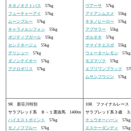
キタノオクトパス
57kg
ヴアーサ
57kg
フューチャーアイ
57kg
アイアンムスメ
55kg
ムーンブルー
57kg
キタノヒーロー
57kg
キャラメルシフォン
55kg
アプサラー
55kg
ポジティブガール
55kg
ボルネオ
57kg
センドネージュ
55kg
ヤマイチエスポ
55kg
デリシュー
57kg
ウォーターレモン
57kg
ダノンテイオー
57kg
モズマゾク
57kg
アクロポリス
57kg
エブリワンブラック
57
ムサシフウジン
57kg
9R 新荘川特別
10R ファイナルレース
サラブレッド系 Ｂ－１選抜馬 1400m
サラブレッド系３歳 ３歳
ハイエストポイント
57kg
チュウオーハーン
57kg
モノノフブルー
57kg
エスケーダンディ
57kg