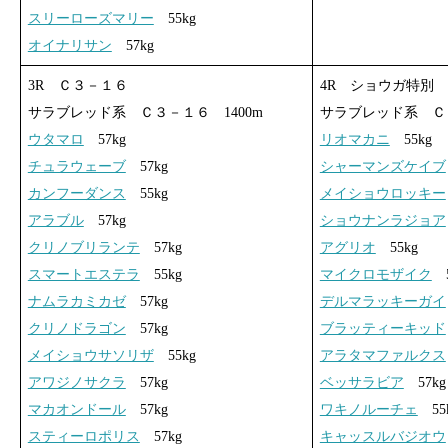
スリーローズマリー
55kg
オイナリサン
57kg
3R Ｃ３－１６
4R ショウガ特別
サラブレッド系 Ｃ３－１６ 1400m
サラブレッド系 Ｃ３
ウタマロ
57kg
リオマカニ
55kg
チュラウェーブ
57kg
シャーマンズケイブ
カンフーダンス
55kg
メイショウロッキー
アラブル
57kg
ショウナンラジョア
クリノブリランテ
57kg
アグリオ
55kg
スマートエステラ
55kg
マイクロモザイク
5
ナムラカミカゼ
57kg
デルマラッキーガイ
クリノドラゴン
57kg
ブラッティーキッド
メイショウサソリザ
55kg
アラタマファルクス
アワジノサクラ
57kg
ベッサラビア
57kg
マカオンドール
57kg
ワキノルーチェ
55
スティーロポリス
57kg
キャッスルバジオウ