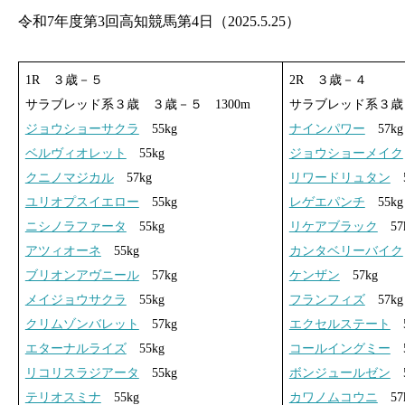
令和7年度第3回高知競馬第4日（2025.5.25）
1R ３歳－５
2R ３歳－４
サラブレッド系３歳 ３歳－５ 1300m
サラブレッド系３歳 
ジョウショーサクラ
55kg
ナインパワー
57kg
ベルヴィオレット
55kg
ジョウショーメイク
クニノマジカル
57kg
リワードリュタン
5
ユリオプスイエロー
55kg
レゲエパンチ
55kg
ニシノラファータ
55kg
リケアブラック
57
アツィオーネ
55kg
カンタベリーバイク
ブリオンアヴニール
57kg
ケンザン
57kg
メイジョウサクラ
55kg
フランフィズ
57kg
クリムゾンバレット
57kg
エクセルステート
5
エターナルライズ
55kg
コールイングミー
5
リコリスラジアータ
55kg
ボンジュールゼン
5
テリオスミナ
55kg
カワノムコウニ
57