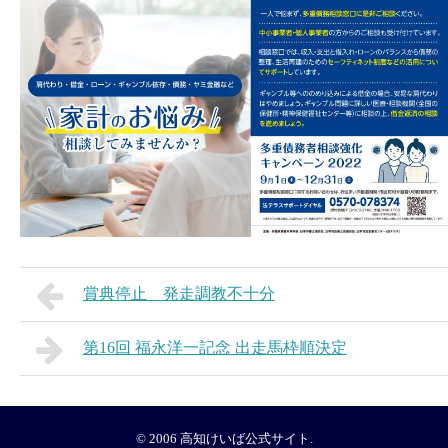
賞典停止 発走調教不十分
第16回 福永洋一記念 出走馬枠順決定
© 2006
高知けいば公式サイト
.