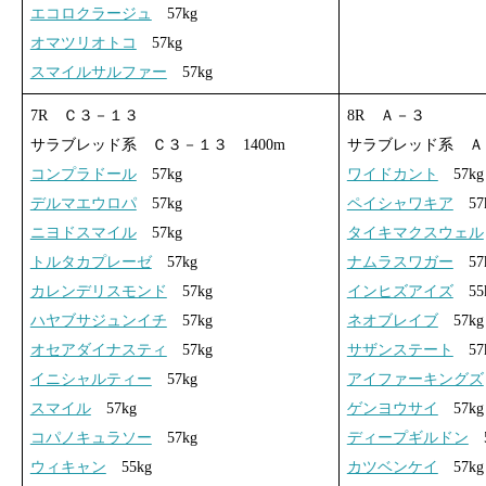
エコロクラージュ
57kg
オマツリオトコ
57kg
スマイルサルファー
57kg
7R Ｃ３－１３
8R Ａ－３
サラブレッド系 Ｃ３－１３ 1400m
サラブレッド系 Ａ－
コンプラドール
57kg
ワイドカント
57kg
デルマエウロパ
57kg
ペイシャワキア
57
ニヨドスマイル
57kg
タイキマクスウェル
トルタカプレーゼ
57kg
ナムラスワガー
57
カレンデリスモンド
57kg
インヒズアイズ
55
ハヤブサジュンイチ
57kg
ネオブレイブ
57kg
オセアダイナスティ
57kg
サザンステート
57
イニシャルティー
57kg
アイファーキングズ
スマイル
57kg
ゲンヨウサイ
57kg
コパノキュラソー
57kg
ディープギルドン
5
ウィキャン
55kg
カツベンケイ
57kg