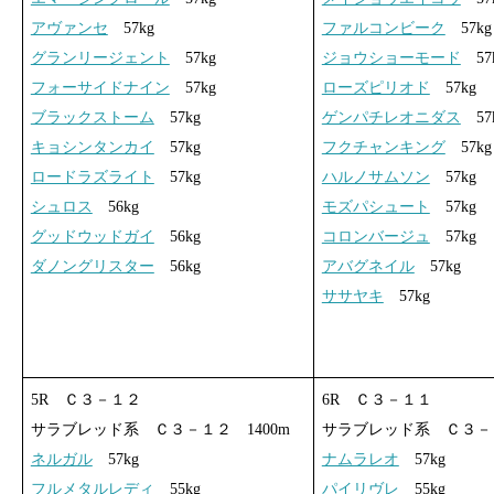
アヴァンセ
57kg
ファルコンビーク
57kg
グランリージェント
57kg
ジョウショーモード
57
フォーサイドナイン
57kg
ローズピリオド
57kg
ブラックストーム
57kg
ゲンパチレオニダス
57
キョシンタンカイ
57kg
フクチャンキング
57kg
ロードラズライト
57kg
ハルノサムソン
57kg
シュロス
56kg
モズパシュート
57kg
グッドウッドガイ
56kg
コロンバージュ
57kg
ダノングリスター
56kg
アバグネイル
57kg
ササヤキ
57kg
5R Ｃ３－１２
6R Ｃ３－１１
サラブレッド系 Ｃ３－１２ 1400m
サラブレッド系 Ｃ３－１
ネルガル
57kg
ナムラレオ
57kg
フルメタルレディ
55kg
パイリヴレ
55kg