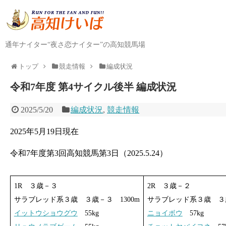
通年ナイター“夜さ恋ナイター”の高知競馬場
トップ
競走情報
編成状況
令和7年度 第4サイクル後半 編成状況
2025/5/20
編成状況
,
競走情報
2025年5月19日現在
令和7年度第3回高知競馬第3日（2025.5.24）
1R ３歳－３
2R ３歳－２
サラブレッド系３歳 ３歳－３ 1300m
サラブレッド系３歳 ３歳
イットウショウグウ
55kg
ニョイボウ
57kg