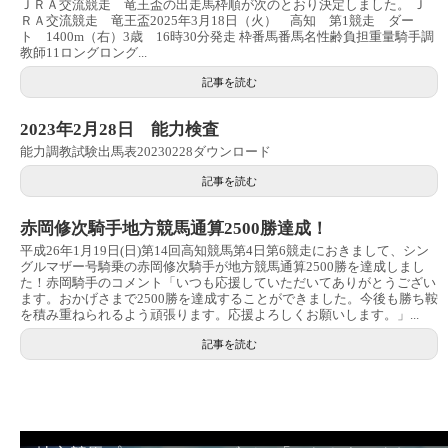
ＪＲＡ交流競走 竜王盃の出走馬枠順が次のとおり決定しました。 Ｊ
ＲＡ交流競走 竜王盃2025年3月18日（火） 高知 第1競走 ダー
ト 1400m（右）3歳 16時30分発走 枠番馬番馬名性齢負担重量騎手調
教師11ロングロング...
記事を読む
2023年2月28日 能力検査
能力調教試験出馬表20230228ダウンロード
記事を読む
赤岡修次騎手地方競馬通算2500勝達成！
平成26年1月19日(日)第14回高知競馬第4日第6競走におきまして、シン
グルマザー号騎乗の赤岡修次騎手が地方競馬通算2500勝を達成しまし
た！赤岡騎手のコメント「いつも応援していただいてありがとうござい
ます。おかげさまで2500勝を達成することができました。今後も勝ち鞍
を積み重ねられるよう頑張ります。応援よろしくお願いします。」...
記事を読む