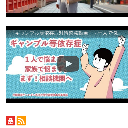
「ギャンブル等依存症対策啓発動画 ～一人で悩まず、家族で悩まず、まず！相談機関へ～」