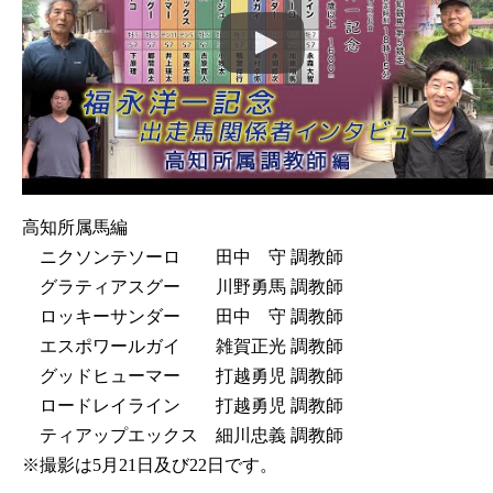
高知所属馬編
ニクソンテソーロ 田中 守 調教師
グラティアスグー 川野勇馬 調教師
ロッキーサンダー 田中 守 調教師
エスポワールガイ 雑賀正光 調教師
グッドヒューマー 打越勇児 調教師
ロードレイライン 打越勇児 調教師
ティアップエックス 細川忠義 調教師
※撮影は5月21日及び22日です。