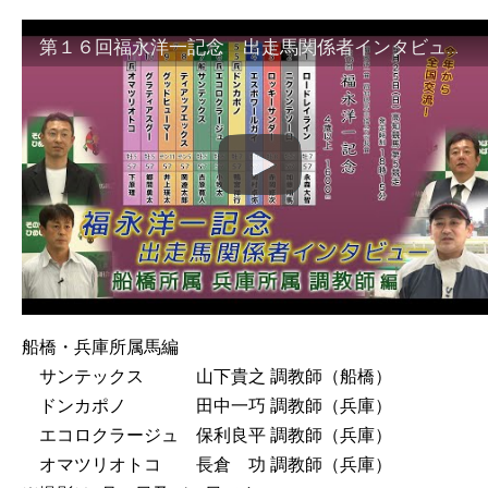
第１６回福永洋一記念 出走馬関係者インタビュー 船橋・兵庫所属調教師編
船橋・兵庫所属馬編
サンテックス 山下貴之 調教師（船橋）
ドンカポノ 田中一巧 調教師（兵庫）
エコロクラージュ 保利良平 調教師（兵庫）
オマツリオトコ 長倉 功 調教師（兵庫）