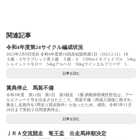
関連記事
令和4年度第24サイクル編成状況
2023年2月9日現在 令和4年度第16回高知競馬第1日（2023.2.12） 1R
３歳－３サラブレッド系３歳 ３歳－３ 1300mイネフェイブル 54kg
シャイントゥモロー 54kgアルベロ 56kgウインエルフリーデ 5...
記事を読む
賞典停止 馬装不備
令和3年度 第11回 第1日 第3競走 1番 調教師那俄性哲也は、アー
ルエクシード号を出走させたところ、馬装不備（馬場入場後に鞍ずれ、
暴走し走路内を3周走り競走除外）があったため、戒告。令和3年11月
28日まで実効２日間賞典停止。
記事を読む
ＪＲＡ交流競走 竜王盃 出走馬枠順決定