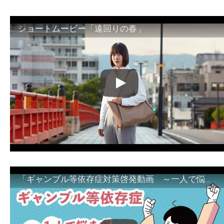
ショートムービー「遠回りの春」
「ギャンブル等依存症対策啓発動画 ～一人で悩まず、家族で悩まず、まず！相談機関へ～」