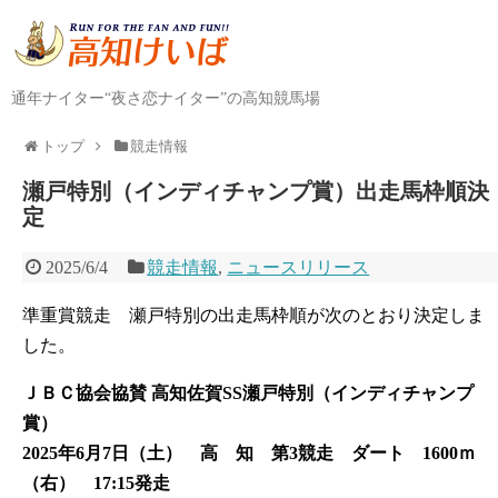
通年ナイター“夜さ恋ナイター”の高知競馬場
トップ
競走情報
瀬戸特別（インディチャンプ賞）出走馬枠順決
定
2025/6/4
競走情報
,
ニュースリリース
準重賞競走 瀬戸特別の出走馬枠順が次のとおり決定しま
した。
ＪＢＣ協会協賛 高知佐賀SS瀬戸特別（インディチャンプ
賞）
2025年6月7日（土） 高 知 第3競走 ダート 1600ｍ
（右） 17:15発走