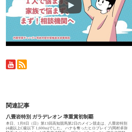
関連記事
八畳岩特別 ガラデレオン 準重賞初制覇
本日、1月8日（日）第13回高知競馬第2日のメイン競走は、八畳岩特別
(4歳以上C級以下 1,600m)でした。 ハナを奪ったヒロブレイブ(岡村卓弥