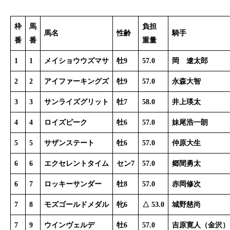
枠
馬
負担
馬名
性齢
騎手
番
番
重量
1
1
メイショウウズマサ
牡9
57.0
岡 遼太郎
2
2
アイファーキングズ
牡9
57.0
永森大智
3
3
サンライズグリット
牡7
58.0
井上瑛太
4
4
ロイズピーク
牡6
57.0
妹尾浩一朗
5
5
サザンステート
牡6
57.0
仲原大生
6
6
エクセレントタイム
セン7
57.0
郷間勇太
6
7
ロッキーサンダー
牡8
57.0
赤岡修次
7
8
モズゴールドメダル
牝6
△ 53.0
城野慈尚
7
9
ウインヴェルデ
牡6
57.0
吉原寛人（金沢）