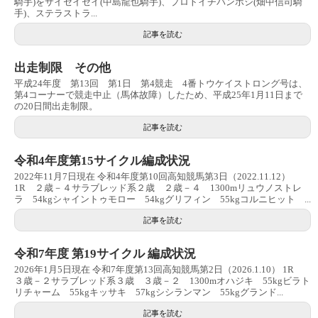
騎手)をサイセイセイ(中島龍也騎手)、プロトイチバンボシ(畑中信司騎
手)、ステラストラ...
記事を読む
出走制限 その他
平成24年度 第13回 第1日 第4競走 4番トウケイストロング号は、
第4コーナーで競走中止（馬体故障）したため、平成25年1月11日まで
の20日間出走制限。
記事を読む
令和4年度第15サイクル編成状況
2022年11月7日現在 令和4年度第10回高知競馬第3日（2022.11.12）
1R ２歳－４サラブレッド系２歳 ２歳－４ 1300mリュウノストレ
ラ 54kgシャイントゥモロー 54kgグリフィン 55kgコルニヒット ...
記事を読む
令和7年度 第19サイクル 編成状況
2026年1月5日現在 令和7年度第13回高知競馬第2日（2026.1.10） 1R
３歳－２サラブレッド系３歳 ３歳－２ 1300mオハジキ 55kgビラト
リチャーム 55kgキッサキ 57kgシシランマン 55kgグランド...
記事を読む