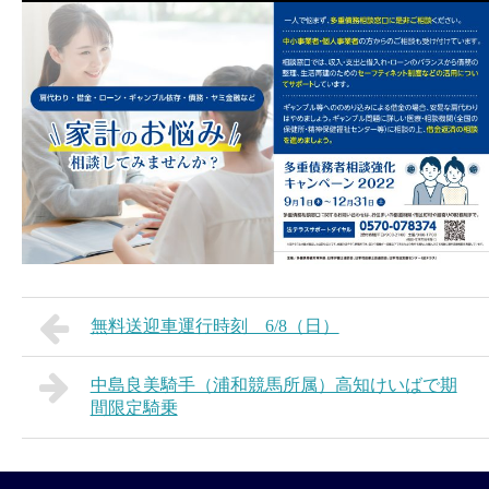
無料送迎車運行時刻 6/8（日）
中島良美騎手（浦和競馬所属）高知けいばで期
間限定騎乗