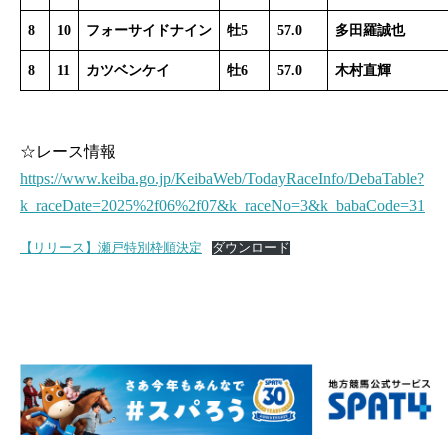
8
10
フォーサイドナイン
牡5
57.0
多田羅誠也
8
11
カツベンケイ
牡6
57.0
木村直輝
☆レース情報
https://www.keiba.go.jp/KeibaWeb/TodayRaceInfo/DebaTable?
k_raceDate=2025%2f06%2f07&k_raceNo=3&k_babaCode=31
【リリース】瀬戸特別枠順決定
ダウンロード