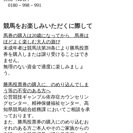
0180－998－991
競馬をお楽しみいただくに際して
馬券の購入は20歳になってから 馬券は
ほどよく楽しむ大人の遊び
未成年者は競馬法第28条により勝馬投票
券を購入しまたは譲り受けることはでき
ません。
無理のない資金で適度に楽しみましょ
う。
勝馬投票券の購入に、のめり込んでしま
う等の不安のある方へ
公営競技ギャンブル依存症カウンセリン
グセンター、精神保健福祉センター、高
知県競馬組合総務課 においてご相談を承
っております。
また、勝馬投票券の購入にのめり込むお
それのある方ご本人やそのご家族からの