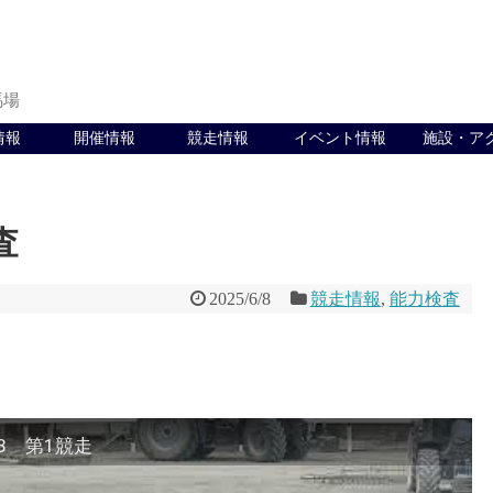
馬場
情報
開催情報
競走情報
イベント情報
施設・ア
査
2025/6/8
競走情報
,
能力検査
08 第1競走