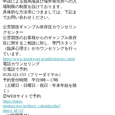
申請による競馬場及び場外発売所への入
場制限の制度を設けております。
具体的な方法等につきましては、下記ま
でお問い合わせください。
公営競技ギャンブル依存症カウンセリン
グセンター
公営競技のお客様からのギャンブル依存
症に関するご相談に対し、専門スタッフ
（臨床心理士）がカウンセリングを行っ
ています。
https://www.koeikyogi.jp/addiction/gcc.html
電話カウンセリング
①電話で予約
0120-321-153（フリーダイヤル）
予約受付時間 平日9時～17時
（土曜日・日曜日・祝日・年末年始を除
く）
②WEBサイトで予約
https://tokio-
mednet.resv.jp/direct_calendar.php?
direct_id=12