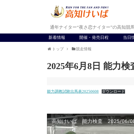
通年ナイター“夜さ恋ナイター”の高知競
新着情報
開催・発売日程
当日
トップ
競走情報
2025年6月8日 能力検
能力調教試験出馬表20250608
ダウンロード
高知けいば 能力検査 2025/06/