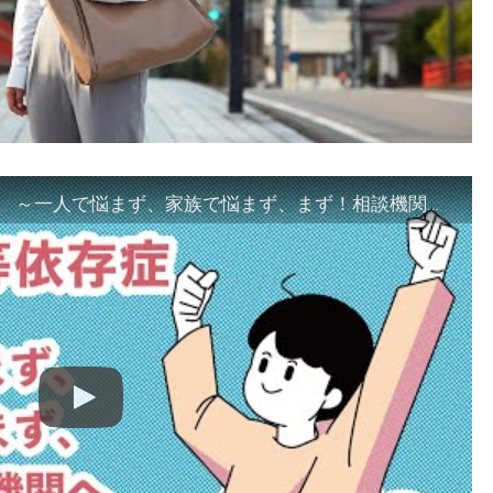
「ギャンブル等依存症対策啓発動画 ～一人で悩まず、家族で悩まず、まず！相談機関へ～」