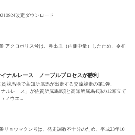
210924改定ダウンロード
 5番 アクロポリス号は、鼻出血（両側中量）したため、令和
ファイナルレース ノーブルプロセスが勝利
］佐賀競馬場で高知所属馬が出走する交流競走の第1弾、
イナルレース」が佐賀所属馬8頭と高知所属馬4頭の12頭立て
ノウエ...
5番リョウマクン号は、発走調教不十分のため、平成23年10