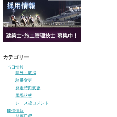
カテゴリー
当日情報
除外・取消
騎乗変更
発走時刻変更
馬場状態
レース後コメント
開催情報
開催日程