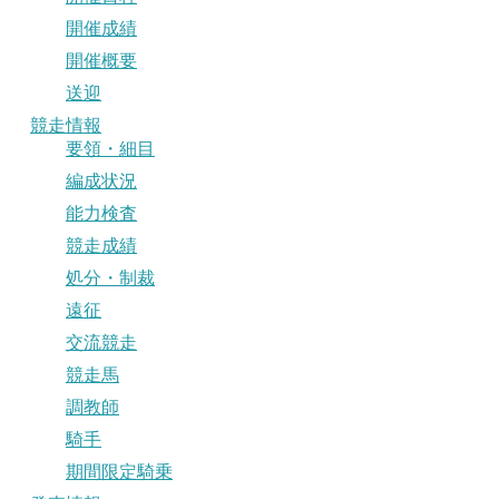
開催成績
開催概要
送迎
競走情報
要領・細目
編成状況
能力検査
競走成績
処分・制裁
遠征
交流競走
競走馬
調教師
騎手
期間限定騎乗