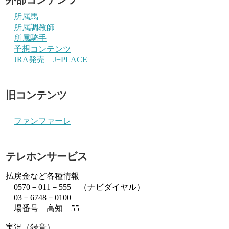
所属馬
所属調教師
所属騎手
予想コンテンツ
JRA発売 J−PLACE
旧コンテンツ
ファンファーレ
テレホンサービス
払戻金など各種情報
0570－011－555 （ナビダイヤル）
03－6748－0100
場番号 高知 55
実況（録音）