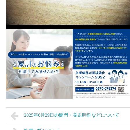
2025年6月29日の開門・発走時刻などについて