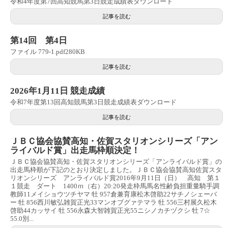
令和4年度第7回高知競馬第3日競走成績表ダウンロード
記事を読む
第14回 第4日
ファイル 779-1.pdf280KB
記事を読む
2026年1月11日 競走成績
令和7年度第13回高知競馬第3日競走成績表ダウンロード
記事を読む
ＪＢＣ協会協賛高知・佐賀スタリオンシリーズ「アン
ライバルド賞」出走馬枠順決定！
ＪＢＣ協会協賛高知・佐賀スタリオンシリーズ「アンライバルド賞」の
出走馬枠順が下記のとおり決定しました。ＪＢＣ協会協賛高知佐賀スタ
リオンシリーズ アンライバルド賞2016年9月11日（日） 高知 第１
１競走 ダート 1400ｍ（右）20:20発走枠馬馬名性齢負担重量騎手調
教師11メイショウツチヤマ 牡 957倉兼育康松木啓助22サチノシェーバ
ー 牡 856西川敏弘雑賀正光33マンオブグァテマラ 牡 556三村展久松木
啓助44カッサイ 牡 556永森大智雑賀正光55ニシノカチヅクシ 牡 7☆
55.0別...