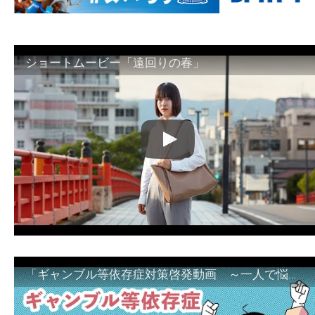
ショートムービー「遠回りの春」
「ギャンブル等依存症対策啓発動画 ～一人で悩まず、家族で悩まず、まず！相談機関へ～」