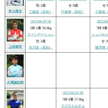
牝 2歳
せ 6歳
せ 
井上瑛太
工藤真（高知）
打越勇（高知）
工藤真
2025/06/29 1R
2025/06
2枠 2番 56.0kg
7枠 8番 
ファンデーション
シュバル
牡 2歳
せ 
上田将司
宮川真（高知）
國澤輝
大澤誠志郎
2025/06/29 2R
7枠 8番 57.0kg
アグロドルチェ