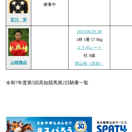
療養中
宮川 実
2025/06/29 2R
1枠 1番 57.0kg
エラボレート
牡 8歳
山崎雅由
西山裕（高知）
令和7年度第5回高知競馬第2日騎乗一覧