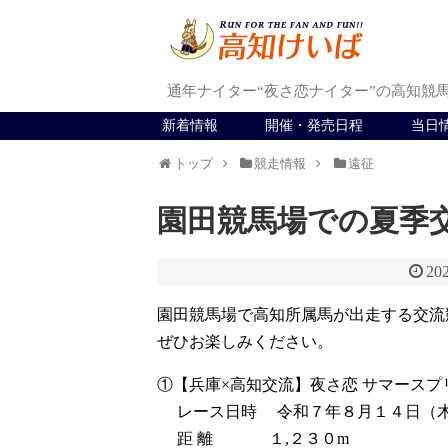
通年ナイター“夜さ恋ナイター”の高知競
新着情報
開催・発売日程
当日
トップ
競走情報
遠征
園田競馬場での夏季
202
園田競馬場で高知所属馬が出走する交流
ぜひお楽しみください。
①【兵庫×高知交流】夜さ恋 サマースプ
レース日時 令和７年８月１４日（木
距 離 １,２３０m