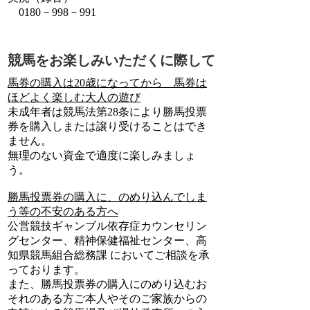
0180－998－991
競馬をお楽しみいただくに際して
馬券の購入は20歳になってから 馬券は
ほどよく楽しむ大人の遊び
未成年者は競馬法第28条により勝馬投票
券を購入しまたは譲り受けることはでき
ません。
無理のない資金で適度に楽しみましょ
う。
勝馬投票券の購入に、のめり込んでしま
う等の不安のある方へ
公営競技ギャンブル依存症カウンセリン
グセンター、精神保健福祉センター、高
知県競馬組合総務課 においてご相談を承
っております。
また、勝馬投票券の購入にのめり込むお
それのある方ご本人やそのご家族からの