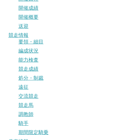
開催成績
開催概要
送迎
競走情報
要領・細目
編成状況
能力検査
競走成績
処分・制裁
遠征
交流競走
競走馬
調教師
騎手
期間限定騎乗