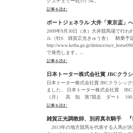
クスチェリー牝5☆ 54...
記事を読む
ポートジェネラル 大井「東京盃」
2009年9月30日（水）大井競馬場で行われ
ル（牡6 雑賀正光きゅう舎） 騎乗予
http://www.keiba.go.jp/dirtrace
で発売します。...
記事を読む
日本トーター株式会社賞 JBCクラ
日本トーター株式会社賞 JBCクラシッ
ました。 日本トーター株式会社賞 JBCク
（月） 高 知 第7競走 ダート 190..
記事を読む
雑賀正光調教師、別府真衣騎手 『N
2013年の地方競馬を代表する人馬が決