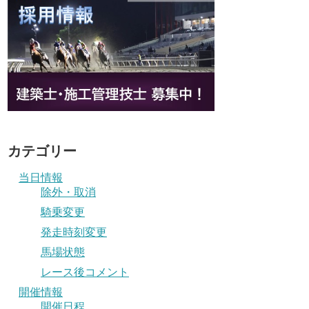
カテゴリー
当日情報
除外・取消
騎乗変更
発走時刻変更
馬場状態
レース後コメント
開催情報
開催日程