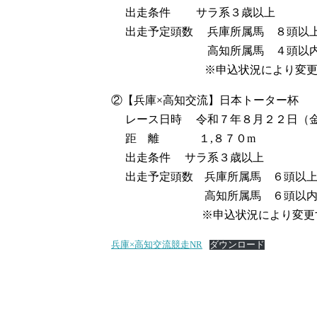
出走条件 サラ系３歳以上
出走予定頭数 兵庫所属馬 ８頭以
高知所属馬 ４頭以
※申込状況により変更する
②【兵庫×高知交流】日本トーター杯
レース日時 令和７年８月２２日（金
距 離 １,８７０m
出走条件 サラ系３歳以上
出走予定頭数 兵庫所属馬 ６頭以
高知所属馬 ６頭以
※申込状況により変更する
兵庫×高知交流競走NR
ダウンロード