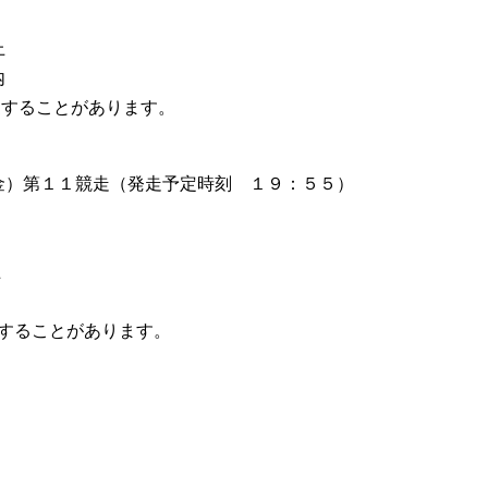
上
内
ことがあります。
）第１１競走（発走予定時刻 １９：５５）
上
内
ことがあります。