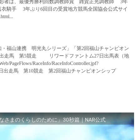
表彰者は、最優秀勝利回数調教師賞 雑賀正光調教師 3年
真衣騎手 3年ぶり6回目の受賞地方競馬全国協会公式サイ
html...
高知・福山連携 明光丸シリーズ」「第2回福山チャンピオン
日出走馬 第5競走 リワードファントム27日出馬表（地
/PageFlows/RaceInfo/RaceInfoController.jpf?
2009/06/2728日出走馬 第10競走 第2回福山チャンピオンシップ
さまのくらしのために」30秒篇｜NAR公式