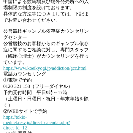
申請による競馬場及び場外発売所への入
場制限の制度を設けております。
具体的な方法等につきましては、下記ま
でお問い合わせください。
公営競技ギャンブル依存症カウンセリン
グセンター
公営競技のお客様からのギャンブル依存
症に関するご相談に対し、専門スタッフ
（臨床心理士）がカウンセリングを行っ
ています。
https://www.koeikyogi.jp/addiction/gcc.html
電話カウンセリング
①電話で予約
0120-321-153（フリーダイヤル）
予約受付時間 平日9時～17時
（土曜日・日曜日・祝日・年末年始を除
く）
②WEBサイトで予約
https://tokio-
mednet.resv.jp/direct_calendar.php?
direct_id=12