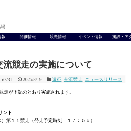
馬場
情報
開催情報
競走情報
イベント情報
施設・ア
交流競走の実施について
5/7/31
2025/8/19
遠征
,
交流競走
,
ニュースリリース
競走が下記のとおり実施されます。
リント
）第１１競走（発走予定時刻 １７：５５）