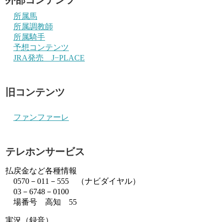
所属馬
所属調教師
所属騎手
予想コンテンツ
JRA発売 J−PLACE
旧コンテンツ
ファンファーレ
テレホンサービス
払戻金など各種情報
0570－011－555 （ナビダイヤル）
03－6748－0100
場番号 高知 55
実況（録音）