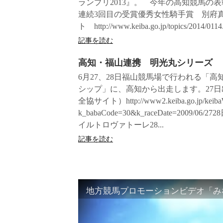
ランプリ2013』。 今年の高知競馬の
連続3回目の受賞優秀女性騎手賞 別府
ト http://www.keiba.go.jp/topics/2014/0114.
記事を読む
高知・福山連携 明光丸シリーズ
6月27、28日福山競馬場で行われる「
シップ」に、高知から出走します。27
全協サイト）http://www2.keiba.go.jp/keibaWeb
k_babaCode=30&k_raceDate=
イルトロヴァトーレ28...
記事を読む
地方競馬プロモーションビデオ「みな