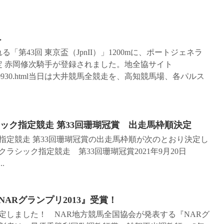
へ
る「第43回 東京盃（JpnII）」1200mに、ポートジェネラ
定 赤岡修次騎手が登録されました。地全協サイト
/race_horse090930.html当日は大井競馬全競走を、高知競馬場、各パルス
シック指定競走 第33回珊瑚冠賞 出走馬枠順決定
ク指定競走 第33回珊瑚冠賞の出走馬枠順が次のとおり決定し
ラシック指定競走 第33回珊瑚冠賞2021年9月20日
.
ARグランプリ2013』受賞！
定しました！ NAR地方競馬全国協会が発表する『NARグ