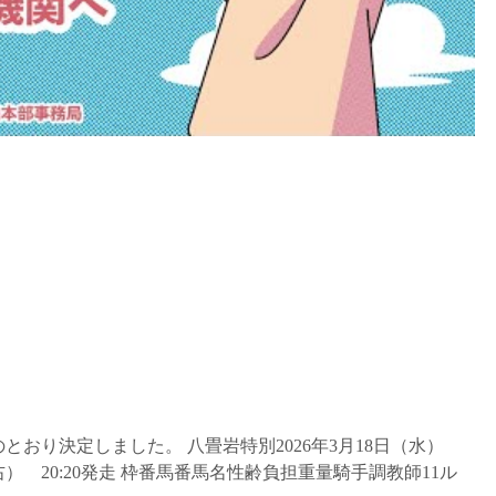
とおり決定しました。 八畳岩特別2026年3月18日（水）
） 20:20発走 枠番馬番馬名性齢負担重量騎手調教師11ル