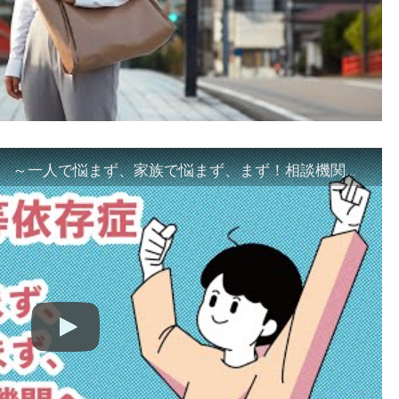
「ギャンブル等依存症対策啓発動画 ～一人で悩まず、家族で悩まず、まず！相談機関へ～」