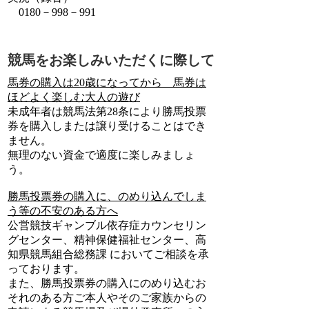
0180－998－991
競馬をお楽しみいただくに際して
馬券の購入は20歳になってから 馬券は
ほどよく楽しむ大人の遊び
未成年者は競馬法第28条により勝馬投票
券を購入しまたは譲り受けることはでき
ません。
無理のない資金で適度に楽しみましょ
う。
勝馬投票券の購入に、のめり込んでしま
う等の不安のある方へ
公営競技ギャンブル依存症カウンセリン
グセンター、精神保健福祉センター、高
知県競馬組合総務課 においてご相談を承
っております。
また、勝馬投票券の購入にのめり込むお
それのある方ご本人やそのご家族からの