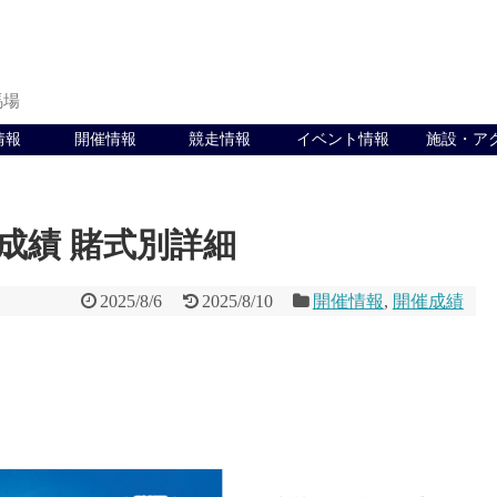
馬場
情報
開催情報
競走情報
イベント情報
施設・ア
催成績 賭式別詳細
2025/8/6
2025/8/10
開催情報
,
開催成績