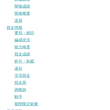
開催成績
開催概要
送迎
競走情報
要領・細目
編成状況
能力検査
競走成績
処分・制裁
遠征
交流競走
競走馬
調教師
騎手
期間限定騎乗