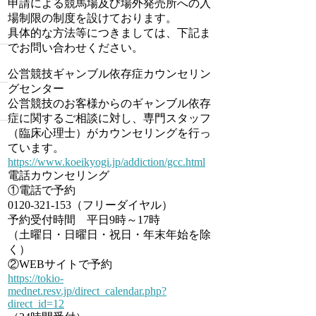
申請による競馬場及び場外発売所への入
場制限の制度を設けております。
具体的な方法等につきましては、下記ま
でお問い合わせください。
公営競技ギャンブル依存症カウンセリン
グセンター
公営競技のお客様からのギャンブル依存
症に関するご相談に対し、専門スタッフ
（臨床心理士）がカウンセリングを行っ
ています。
https://www.koeikyogi.jp/addiction/gcc.html
電話カウンセリング
①電話で予約
0120-321-153（フリーダイヤル）
予約受付時間 平日9時～17時
（土曜日・日曜日・祝日・年末年始を除
く）
②WEBサイトで予約
https://tokio-
mednet.resv.jp/direct_calendar.php?
direct_id=12