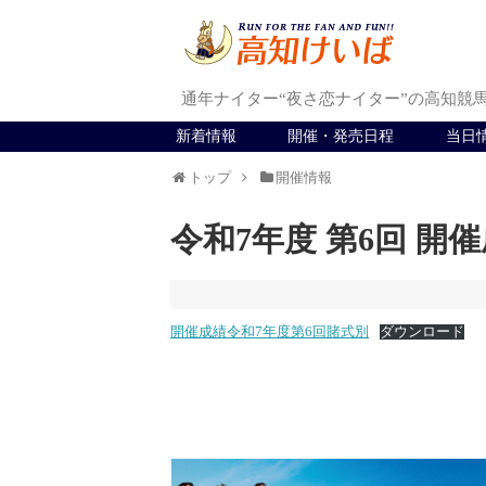
通年ナイター“夜さ恋ナイター”の高知競
新着情報
開催・発売日程
当日
トップ
開催情報
令和7年度 第6回 開
開催成績令和7年度第6回賭式別
ダウンロード