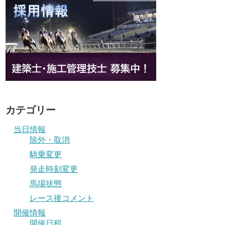
カテゴリー
当日情報
除外・取消
騎乗変更
発走時刻変更
馬場状態
レース後コメント
開催情報
開催日程