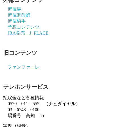
所属馬
所属調教師
所属騎手
予想コンテンツ
JRA発売 J−PLACE
旧コンテンツ
ファンファーレ
テレホンサービス
払戻金など各種情報
0570－011－555 （ナビダイヤル）
03－6748－0100
場番号 高知 55
実況（録音）