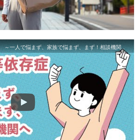
「ギャンブル等依存症対策啓発動画 ～一人で悩まず、家族で悩まず、まず！相談機関へ～」