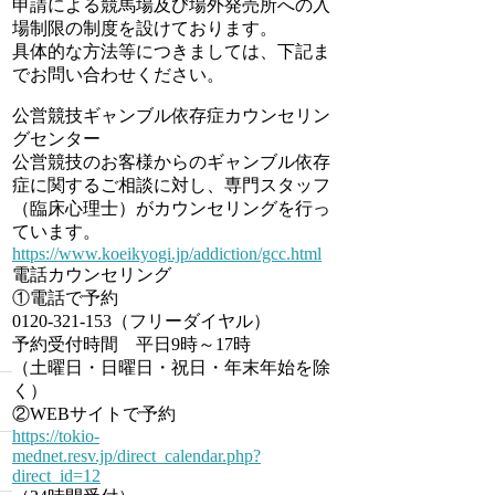
申請による競馬場及び場外発売所への入
場制限の制度を設けております。
具体的な方法等につきましては、下記ま
でお問い合わせください。
公営競技ギャンブル依存症カウンセリン
グセンター
公営競技のお客様からのギャンブル依存
症に関するご相談に対し、専門スタッフ
（臨床心理士）がカウンセリングを行っ
ています。
https://www.koeikyogi.jp/addiction/gcc.html
電話カウンセリング
①電話で予約
0120-321-153（フリーダイヤル）
予約受付時間 平日9時～17時
（土曜日・日曜日・祝日・年末年始を除
く）
②WEBサイトで予約
https://tokio-
mednet.resv.jp/direct_calendar.php?
direct_id=12