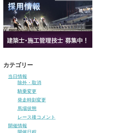
カテゴリー
当日情報
除外・取消
騎乗変更
発走時刻変更
馬場状態
レース後コメント
開催情報
開催日程