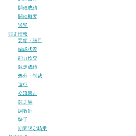
開催成績
開催概要
送迎
競走情報
要領・細目
編成状況
能力検査
競走成績
処分・制裁
遠征
交流競走
競走馬
調教師
騎手
期間限定騎乗