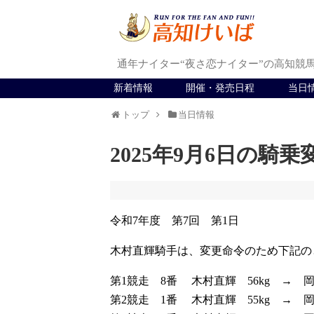
通年ナイター“夜さ恋ナイター”の高知競
新着情報
開催・発売日程
当日
トップ
当日情報
2025年9月6日の騎乗
令和7年度 第7回 第1日
木村直輝騎手は、変更命令のため下記の
第1競走 8番 木村直輝 56kg → 岡
第2競走 1番 木村直輝 55kg → 岡