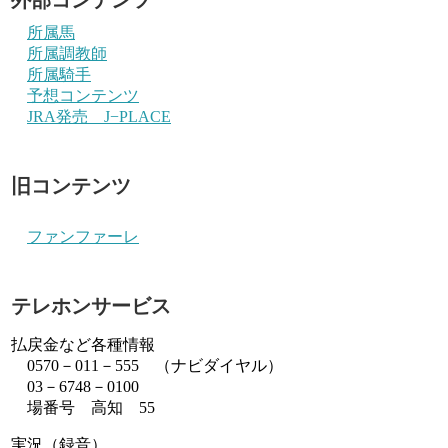
所属馬
所属調教師
所属騎手
予想コンテンツ
JRA発売 J−PLACE
旧コンテンツ
ファンファーレ
テレホンサービス
払戻金など各種情報
0570－011－555 （ナビダイヤル）
03－6748－0100
場番号 高知 55
実況（録音）