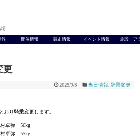
馬場
情報
開催情報
競走情報
イベント情報
施設・ア
変更
2025/9/6
当日情報
,
騎乗変更
とおり騎乗変更します。
村卓弥 56kg
村卓弥 55kg