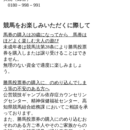
0180－998－991
競馬をお楽しみいただくに際して
馬券の購入は20歳になってから 馬券は
ほどよく楽しむ大人の遊び
未成年者は競馬法第28条により勝馬投票
券を購入しまたは譲り受けることはでき
ません。
無理のない資金で適度に楽しみましょ
う。
勝馬投票券の購入に、のめり込んでしま
う等の不安のある方へ
公営競技ギャンブル依存症カウンセリン
グセンター、精神保健福祉センター、高
知県競馬組合総務課 においてご相談を承
っております。
また、勝馬投票券の購入にのめり込むお
それのある方ご本人やそのご家族からの