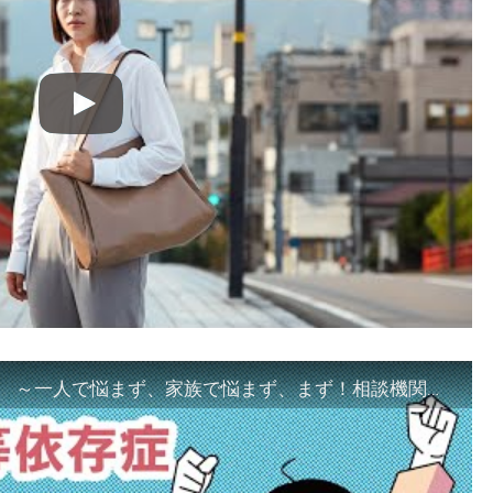
「ギャンブル等依存症対策啓発動画 ～一人で悩まず、家族で悩まず、まず！相談機関へ～」