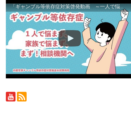
「ギャンブル等依存症対策啓発動画 ～一人で悩まず、家族で悩まず、まず！相談機関へ～」