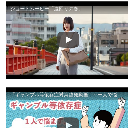
ショートムービー「遠回りの春」
「ギャンブル等依存症対策啓発動画 ～一人で悩まず、家族で悩まず、まず！相談機関へ～」