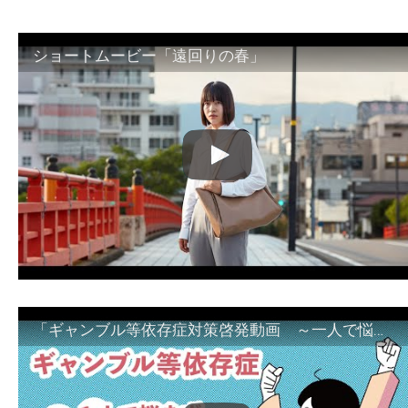
ショートムービー「遠回りの春」
「ギャンブル等依存症対策啓発動画 ～一人で悩まず、家族で悩まず、まず！相談機関へ～」