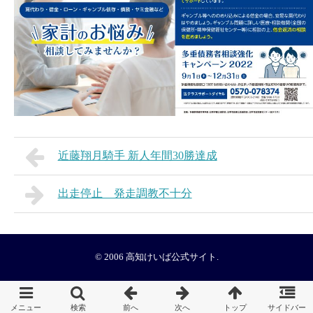
近藤翔月騎手 新人年間30勝達成
出走停止 発走調教不十分
© 2006
高知けいば公式サイト
.