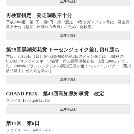
記事を読む
再検査指定 発走調教不十分
平成29年度 第3回 第6日 第12競走 8番ラガマフィン号は、発走調
教不十分（起立、出遅れ３馬身）のため、再検査。
記事を読む
第25回黒潮菊花賞 トーセンジェイク差し切り勝ち
本日、8月29日（日）第7回高知競馬第2日のメイン競走は、3歳秋の
CS2021 サンケイスポーツ協賛 第25回黒潮菊花賞（3歳 1,900m）でし
た。2009年グランシング以来の高知三冠を狙うハルノインパクト（西川
敏弘騎手）が人気を集めま...
記事を読む
GRAND PRIX 第43回高知県知事賞 改定
ファイル 197-1.pdf125KB
記事を読む
第11回 第6日
ファイル 347-1.pdf202KB