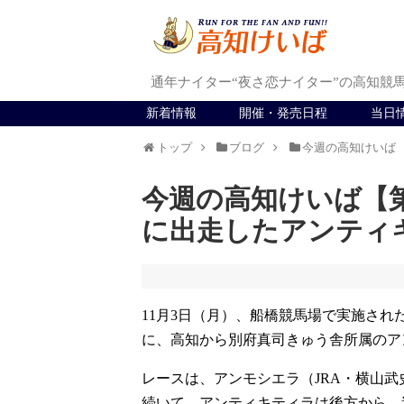
通年ナイター“夜さ恋ナイター”の高知競
新着情報
開催・発売日程
当日
トップ
ブログ
今週の高知けいば
今週の高知けいば【第
に出走したアンティ
11月3日（月）、船橋競馬場で実施された「
に、高知から別府真司きゅう舎所属のア
レースは、アンモシエラ（JRA・横山武
続いて、アンティキティラは後方から。