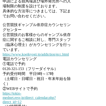
申請による競馬場及び場外発売所への入
場制限の制度を設けております。
具体的な方法等につきましては、下記ま
でお問い合わせください。
公営競技ギャンブル依存症カウンセリン
グセンター
公営競技のお客様からのギャンブル依存
症に関するご相談に対し、専門スタッフ
（臨床心理士）がカウンセリングを行っ
ています。
https://www.koeikyogi.jp/addiction/gcc.html
電話カウンセリング
①電話で予約
0120-321-153（フリーダイヤル）
予約受付時間 平日9時～17時
（土曜日・日曜日・祝日・年末年始を除
く）
②WEBサイトで予約
https://tokio-
mednet.resv.jp/direct_calendar.php?
direct_id=12