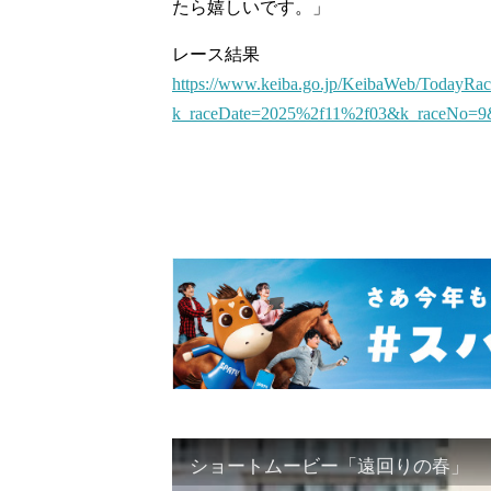
たら嬉しいです。」
レース結果
https://www.keiba.go.jp/KeibaWeb/TodayRa
k_raceDate=2025%2f11%2f03&k_raceNo=9
ショートムービー「遠回りの春」