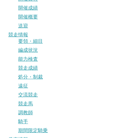
開催成績
開催概要
送迎
競走情報
要領・細目
編成状況
能力検査
競走成績
処分・制裁
遠征
交流競走
競走馬
調教師
騎手
期間限定騎乗