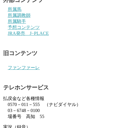
所属馬
所属調教師
所属騎手
予想コンテンツ
JRA発売 J−PLACE
旧コンテンツ
ファンファーレ
テレホンサービス
払戻金など各種情報
0570－011－555 （ナビダイヤル）
03－6748－0100
場番号 高知 55
実況（録音）