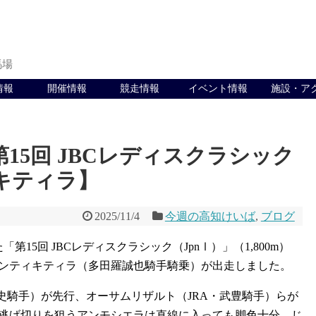
馬場
情報
開催情報
競走情報
イベント情報
施設・ア
15回 JBCレディスクラシック
キティラ】
2025/11/4
今週の高知けいば
,
ブログ
第15回 JBCレディスクラシック（JpnⅠ）」（1,800m）
ンティキティラ（多田羅誠也騎手騎乗）が出走しました。
史騎手）が先行、オーサムリザルト（JRA・武豊騎手）らが
逃げ切りを狙うアンモシエラは直線に入っても脚色十分、じ