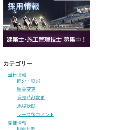
カテゴリー
当日情報
除外・取消
騎乗変更
発走時刻変更
馬場状態
レース後コメント
開催情報
開催日程