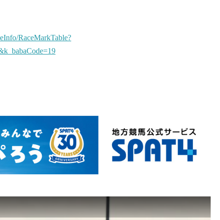
ceInfo/RaceMarkTable?
&k_babaCode=19