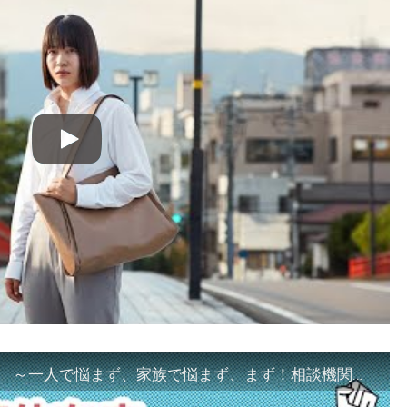
「ギャンブル等依存症対策啓発動画 ～一人で悩まず、家族で悩まず、まず！相談機関へ～」