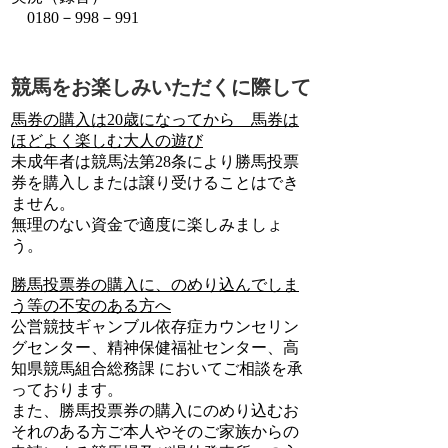
0180－998－991
競馬をお楽しみいただくに際して
馬券の購入は20歳になってから 馬券は
ほどよく楽しむ大人の遊び
未成年者は競馬法第28条により勝馬投票
券を購入しまたは譲り受けることはでき
ません。
無理のない資金で適度に楽しみましょ
う。
勝馬投票券の購入に、のめり込んでしま
う等の不安のある方へ
公営競技ギャンブル依存症カウンセリン
グセンター、精神保健福祉センター、高
知県競馬組合総務課 においてご相談を承
っております。
また、勝馬投票券の購入にのめり込むお
それのある方ご本人やそのご家族からの