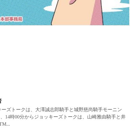
者
ョッキーズトークは、大澤誠志郎騎手と城野慈尚騎手モーニン
は、14時00分からジョッキーズトークは、山崎雅由騎手と井
...