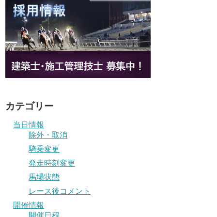
カテゴリー
当日情報
除外・取消
騎乗変更
発走時刻変更
馬場状態
レース後コメント
開催情報
開催日程