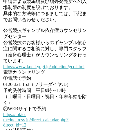
申請による競馬場及び場外発売所への入
場制限の制度を設けております。
具体的な方法等につきましては、下記ま
でお問い合わせください。
公営競技ギャンブル依存症カウンセリン
グセンター
公営競技のお客様からのギャンブル依存
症に関するご相談に対し、専門スタッフ
（臨床心理士）がカウンセリングを行っ
ています。
https://www.koeikyogi.jp/addiction/gcc.html
電話カウンセリング
①電話で予約
0120-321-153（フリーダイヤル）
予約受付時間 平日9時～17時
（土曜日・日曜日・祝日・年末年始を除
く）
②WEBサイトで予約
https://tokio-
mednet.resv.jp/direct_calendar.php?
direct_id=12