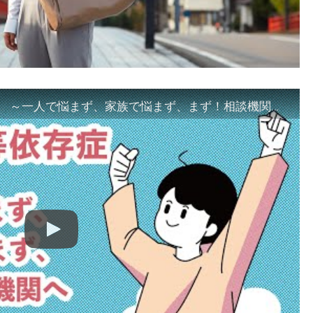
「ギャンブル等依存症対策啓発動画 ～一人で悩まず、家族で悩まず、まず！相談機関へ～」