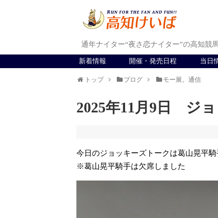
通年ナイター“夜さ恋ナイター”の高知競
新着情報
開催・発売日程
当日
トップ
ブログ
モー展。通信
2025年11月9日 
今日のジョッキーズトークは葛山晃平騎
※葛山晃平騎手は欠席しました