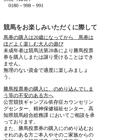
0180－998－991
競馬をお楽しみいただくに際して
馬券の購入は20歳になってから 馬券は
ほどよく楽しむ大人の遊び
未成年者は競馬法第28条により勝馬投票
券を購入しまたは譲り受けることはでき
ません。
無理のない資金で適度に楽しみましょ
う。
勝馬投票券の購入に、のめり込んでしま
う等の不安のある方へ
公営競技ギャンブル依存症カウンセリン
グセンター、精神保健福祉センター、高
知県競馬組合総務課 においてご相談を承
っております。
また、勝馬投票券の購入にのめり込むお
それのある方ご本人やそのご家族からの