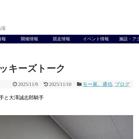
馬場
情報
開催情報
競走情報
イベント情報
施設・ア
ジョッキーズトーク
2025/11/9
2025/11/10
モー展。通信
,
ブログ
手と大澤誠志郎騎手