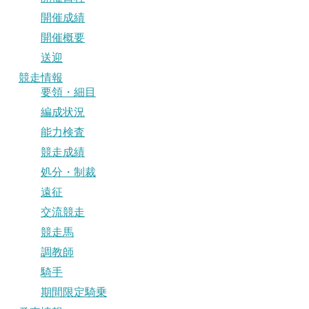
開催成績
開催概要
送迎
競走情報
要領・細目
編成状況
能力検査
競走成績
処分・制裁
遠征
交流競走
競走馬
調教師
騎手
期間限定騎乗