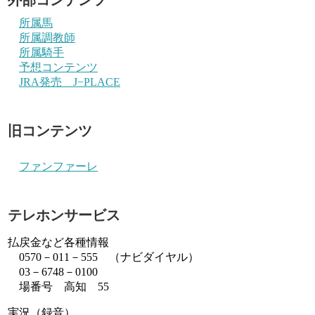
所属馬
所属調教師
所属騎手
予想コンテンツ
JRA発売 J−PLACE
旧コンテンツ
ファンファーレ
テレホンサービス
払戻金など各種情報
0570－011－555 （ナビダイヤル）
03－6748－0100
場番号 高知 55
実況（録音）